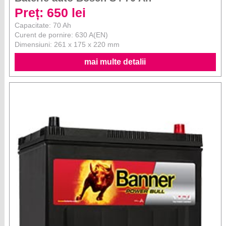
Preț: 650 lei
Capacitate: 70 Ah
Curent de pornire: 630 A(EN)
Dimensiuni: 261 x 175 x 220 mm
mai multe detalii