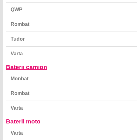
QWP
Rombat
Tudor
Varta
Baterii camion
Monbat
Rombat
Varta
Baterii moto
Varta