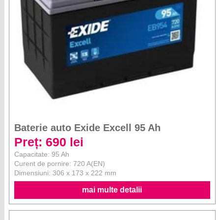
Baterie auto Exide Excell 95 Ah
Preț: 690 lei
Capacitate: 95 Ah
Curent de pornire: 720 A(EN)
Dimensiuni: 306 x 173 x 222 mm
mai multe detalii