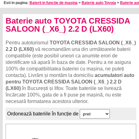
Esti in pagina:
Baterii in functie de masina
>
Baterie auto Toyota
>
Baterie au
Baterie auto TOYOTA CRESSIDA
SALOON (_X6_) 2.2 D (LX60)
Pentru autoturismul
TOYOTA CRESSIDA SALOON (_X6_)
2.2 D (LX60)
vă recomandăm una din următoarele baterii
compatibile (este posibil uneori ca anumite erori de
identificare să apară în baza de date. Pentru a ne asigura
100% de compatibilitatea bateriei cu mașina, ne puteți
contacta). Livrăm și montăm la domiciliu
acumulatori auto
pentru TOYOTA CRESSIDA SALOON (_X6_) 2.2 D
(LX60)
în București și Ilfov. Toate bateriile se livrează
încărcate 100%, gata de a fi puse pe mașină, nu este
necesară formatarea acestora ulterior.
Ordonează bateriile în funcție de