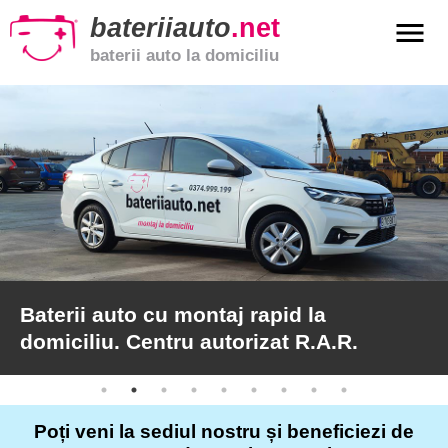
bateriiauto
.net
menu
baterii auto la domiciliu
xpand_more
Baterii
auto
xpand_more
Baterii
moto
xpand_more
Baterii
de
camion
Baterii auto cu montaj rapid la
domiciliu. Centru autorizat R.A.R.
Service
auto
Poți veni la sediul nostru și beneficiezi de
Articole