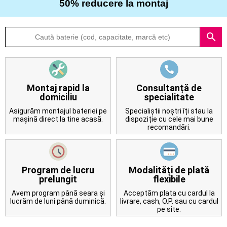
50% reducere la montaj
Despre
search
noi
Întrebări
frecvente
Montaj rapid la
Consultanță de
domiciliu
specialitate
Contact
Asigurăm montajul bateriei pe
Specialiștii noștri îți stau la
mașină direct la tine acasă.
dispoziție cu cele mai bune
recomandări.
Program de lucru
Modalități de plată
prelungit
flexibile
Avem program până seara și
Acceptăm plata cu cardul la
lucrăm de luni până duminică.
livrare, cash, O.P. sau cu cardul
pe site.