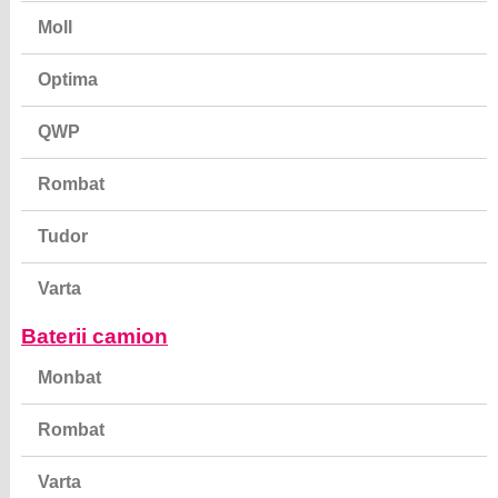
Moll
Optima
QWP
Rombat
Tudor
Varta
Baterii camion
Monbat
Rombat
Varta