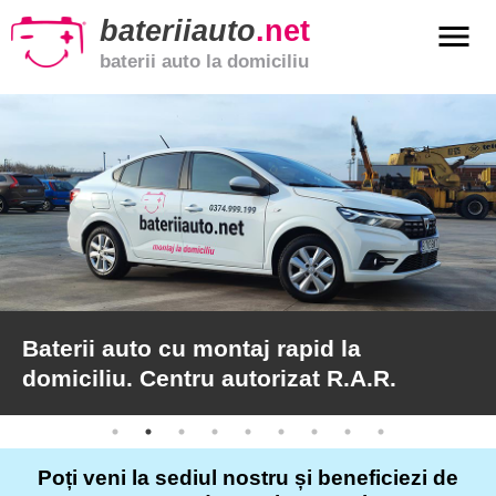
bateriiauto
.net
menu
baterii auto la domiciliu
xpand_more
Baterii
auto
xpand_more
Baterii
moto
xpand_more
Baterii
de
camion
Baterii auto cu montaj rapid la
domiciliu. Centru autorizat R.A.R.
Service
auto
Poți veni la sediul nostru și beneficiezi de
Articole