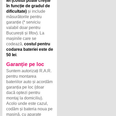
lei (costul poate crește
în funcție de gradul de
dificultate)
și include
măsurătorile pentru
garanție (* serviciu
valabil doar pentru
București și Ilfov). La
mașinile care se
codează,
costul pentru
codarea bateriei este de
50 lei
.
Garanție pe loc
Suntem autorizați R.A.R.
pentru montarea
bateriilor auto și acordăm
garanția pe loc (doar
dacă optezi pentru
montaj la domiciliu).
Acolo unde este cazul,
codăm și bateria noua pe
mașină, cu aparate