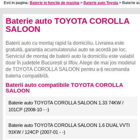
Esti in pagina:
Baterie in functie de masina
>
Baterie auto Toyota
> Baterie au
Baterie auto TOYOTA COROLLA
SALOON
Baterii auto cu montaj rapid la domiciliu. Livrarea este
gratuită, garanția acumulatorului auto se acordă pe loc.
Serviciul de montaj de baterii auto la domiciliu este valabil
doar în județele București și Ilfov. Alege de mai jos modelul
de TOYOTA COROLLA SALOON pentru a-ți recomanda
bateria compatibilă.
Baterii auto compatibile TOYOTA COROLLA
SALOON
Baterie auto TOYOTA COROLLA SALOON 1.33 74KW /
101CP (2008-10 - -)
Baterie auto TOYOTA COROLLA SALOON 1.6 DUAL VVTI
91KW / 124CP (2007-01 - -)