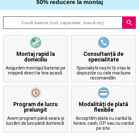
50% reducere la montaj
Despre
search
noi
Întrebări
frecvente
Montaj rapid la
Consultanță de
domiciliu
specialitate
Contact
Asigurăm montajul bateriei pe
Specialiștii noștri îți stau la
mașină direct la tine acasă.
dispoziție cu cele mai bune
recomandări.
Program de lucru
Modalități de plată
prelungit
flexibile
Avem program până seara și
Acceptăm plata cu cardul la
lucrăm de luni până duminică.
livrare, cash, O.P. sau cu cardul
pe site.