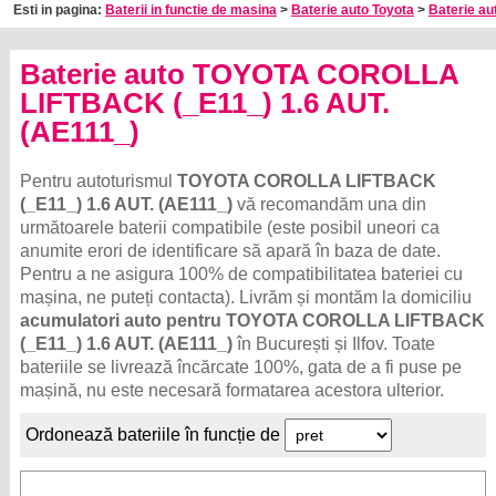
Esti in pagina:
Baterii in functie de masina
>
Baterie auto Toyota
>
Baterie au
Baterie auto TOYOTA COROLLA
LIFTBACK (_E11_) 1.6 AUT.
(AE111_)
Pentru autoturismul
TOYOTA COROLLA LIFTBACK
(_E11_) 1.6 AUT. (AE111_)
vă recomandăm una din
următoarele baterii compatibile (este posibil uneori ca
anumite erori de identificare să apară în baza de date.
Pentru a ne asigura 100% de compatibilitatea bateriei cu
mașina, ne puteți contacta). Livrăm și montăm la domiciliu
acumulatori auto pentru TOYOTA COROLLA LIFTBACK
(_E11_) 1.6 AUT. (AE111_)
în București și Ilfov. Toate
bateriile se livrează încărcate 100%, gata de a fi puse pe
mașină, nu este necesară formatarea acestora ulterior.
Ordonează bateriile în funcție de