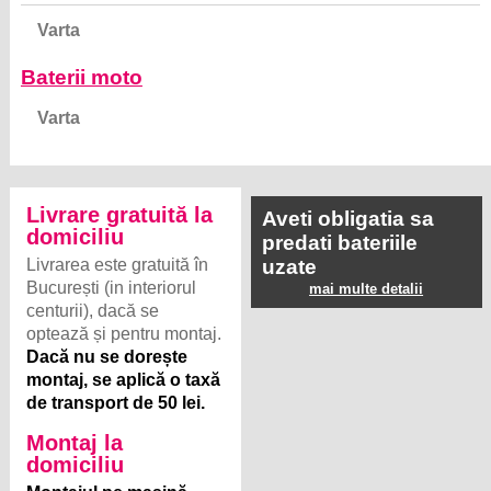
Varta
Baterii moto
Varta
Livrare gratuită la
Aveti obligatia sa
domiciliu
predati bateriile
Livrarea este gratuită în
uzate
București (in interiorul
mai multe detalii
centurii), dacă se
optează și pentru montaj.
Dacă nu se dorește
montaj, se aplică o taxă
de transport de 50 lei.
Montaj la
domiciliu