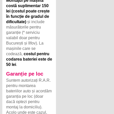
Montajul pe mașină
costă suplimentar 150
lei (costul poate crește
în funcție de gradul de
dificultate)
și include
măsurătorile pentru
garanție (* serviciu
valabil doar pentru
București și Ilfov). La
mașinile care se
codează,
costul pentru
codarea bateriei este de
50 lei
.
Garanție pe loc
Suntem autorizați R.A.R.
pentru montarea
bateriilor auto și acordăm
garanția pe loc (doar
dacă optezi pentru
montaj la domiciliu).
Acolo unde este cazul,