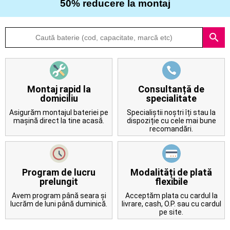
50% reducere la montaj
Despre
search
noi
Întrebări
frecvente
Montaj rapid la
Consultanță de
domiciliu
specialitate
Contact
Asigurăm montajul bateriei pe
Specialiștii noștri îți stau la
mașină direct la tine acasă.
dispoziție cu cele mai bune
recomandări.
Program de lucru
Modalități de plată
prelungit
flexibile
Avem program până seara și
Acceptăm plata cu cardul la
lucrăm de luni până duminică.
livrare, cash, O.P. sau cu cardul
pe site.