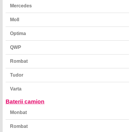
Mercedes
Moll
Optima
QWP
Rombat
Tudor
Varta
Baterii camion
Monbat
Rombat