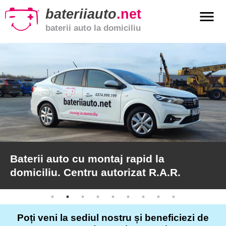
bateriiauto
.net
menu
baterii auto la domiciliu
xpand_more
Baterii
auto
xpand_more
Baterii
moto
xpand_more
Baterii
de
camion
Baterii auto cu montaj rapid la
domiciliu. Centru autorizat R.A.R.
Service
auto
Poți veni la sediul nostru și beneficiezi de
Articole