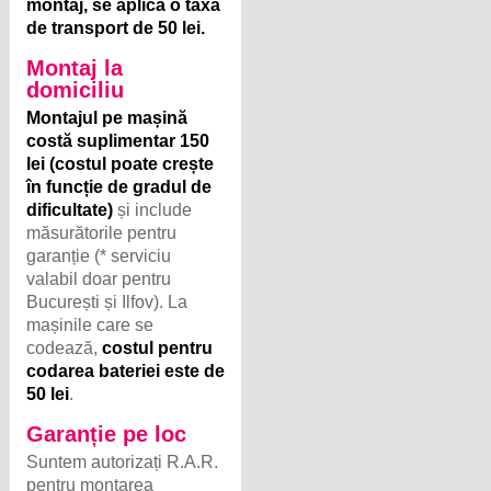
montaj, se aplică o taxă
de transport de 50 lei.
Montaj la
domiciliu
Montajul pe mașină
costă suplimentar 150
lei (costul poate crește
în funcție de gradul de
dificultate)
și include
măsurătorile pentru
garanție (* serviciu
valabil doar pentru
București și Ilfov). La
mașinile care se
codează,
costul pentru
codarea bateriei este de
50 lei
.
Garanție pe loc
Suntem autorizați R.A.R.
pentru montarea