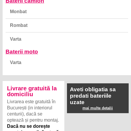
Baterii camion
Monbat
Rombat
Varta
Baterii moto
Varta
Livrare gratuită la
Aveti obligatia sa
domiciliu
predati bateriile
Livrarea este gratuită în
uzate
București (in interiorul
mai multe detalii
centurii), dacă se
optează și pentru montaj.
Dacă nu se dorește