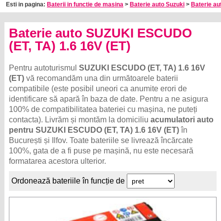
Esti in pagina:
Baterii in functie de masina
>
Baterie auto Suzuki
>
Baterie au
Baterie auto SUZUKI ESCUDO
(ET, TA) 1.6 16V (ET)
Pentru autoturismul
SUZUKI ESCUDO (ET, TA) 1.6 16V
(ET)
vă recomandăm una din următoarele baterii
compatibile (este posibil uneori ca anumite erori de
identificare să apară în baza de date. Pentru a ne asigura
100% de compatibilitatea bateriei cu mașina, ne puteți
contacta). Livrăm și montăm la domiciliu
acumulatori auto
pentru SUZUKI ESCUDO (ET, TA) 1.6 16V (ET)
în
București și Ilfov. Toate bateriile se livrează încărcate
100%, gata de a fi puse pe mașină, nu este necesară
formatarea acestora ulterior.
Ordonează bateriile în funcție de