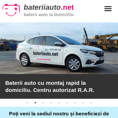
bateriiauto
.net
menu
baterii auto la domiciliu
xpand_more
Baterii
auto
xpand_more
Baterii
moto
xpand_more
Baterii
de
camion
Baterii auto cu montaj rapid la
domiciliu. Centru autorizat R.A.R.
Service
auto
Poți veni la sediul nostru și beneficiezi de
Articole