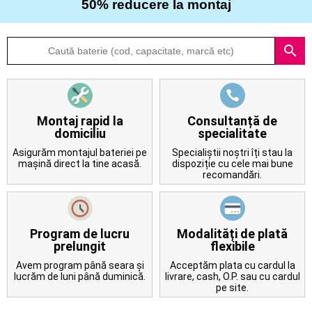
50% reducere la montaj
Despre
search
noi
Întrebări
frecvente
Montaj rapid la
Consultanță de
domiciliu
specialitate
Contact
Asigurăm montajul bateriei pe
Specialiștii noștri îți stau la
mașină direct la tine acasă.
dispoziție cu cele mai bune
recomandări.
Program de lucru
Modalități de plată
prelungit
flexibile
Avem program până seara și
Acceptăm plata cu cardul la
lucrăm de luni până duminică.
livrare, cash, O.P. sau cu cardul
pe site.