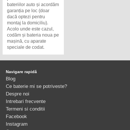
bateriilor auto și acordăm
garanția pe loc (doar
dacă optezi pentru
montaj la domiciliu).
Acolo unde este cazul,
codăm și bateria noua pe
mașină, cu aparate
speciale de codat.
Navigare rapidă
Blog
Ce baterie mi se potriveste?
Despre noi
Intrebari frecvente
Termeni si conditii
Facebook
Instagram