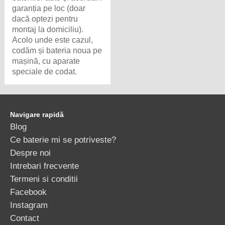
garanția pe loc (doar
dacă optezi pentru
montaj la domiciliu).
Acolo unde este cazul,
codăm și bateria noua pe
mașină, cu aparate
speciale de codat.
Navigare rapidă
Blog
Ce baterie mi se potriveste?
Despre noi
Intrebari frecvente
Termeni si conditii
Facebook
Instagram
Contact