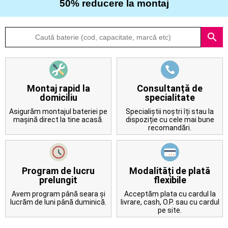
50% reducere la montaj
Despre
search
noi
Întrebări
frecvente
Montaj rapid la
Consultanță de
domiciliu
specialitate
Contact
Asigurăm montajul bateriei pe
Specialiștii noștri îți stau la
mașină direct la tine acasă.
dispoziție cu cele mai bune
recomandări.
Program de lucru
Modalități de plată
prelungit
flexibile
Avem program până seara și
Acceptăm plata cu cardul la
lucrăm de luni până duminică.
livrare, cash, O.P. sau cu cardul
pe site.