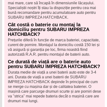
mai mare, care să încapă în dimensiunile lăcașului.
Specialiștii noștri îți stau la dispoziție pentru cea mai
bună recomandare pentru acumulatoare auto pentru
SUBARU IMPREZA HATCHBACK.
Cât costă o baterie cu montaj la
domiciliu pentru SUBARU IMPREZA
HATCHBACK?
Prețurile diferă în funcție de marca bateriei, capacitate,
curent de pornire. Montajul la domiciliu costă 150 lei și
vă asigură și garanția pe loc, firma noastră fiind
autorizată R.A.R. pentru montajul de baterii auto.
Ce durată de viață are o baterie auto
pentru SUBARU IMPREZA HATCHBACK?
Durata medie de viață a unei baterii auto este de 3-4
ani. Durata de viață a unei baterii de SUBARU
IMPREZA HATCHBACK depinde în principal de cum
se merge cu mașina dar și de calitatea bateriei. O
mașină care parcurge drumuri scurte și are porniri dese
va "strica" mai repede bateria decât o mașină care are
drumuri mai lungi.