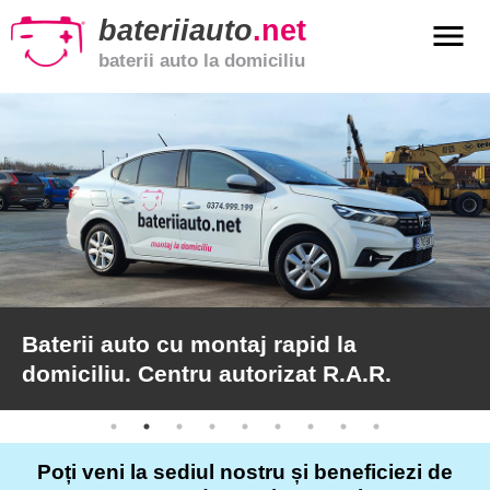
bateriiauto
.net
menu
baterii auto la domiciliu
xpand_more
Baterii
auto
xpand_more
Baterii
moto
xpand_more
Baterii
de
camion
Baterii auto cu montaj rapid la
domiciliu. Centru autorizat R.A.R.
Service
auto
Poți veni la sediul nostru și beneficiezi de
Articole