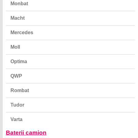
Monbat
Macht
Mercedes
Moll
Optima
QWP
Rombat
Tudor
Varta
Baterii camion