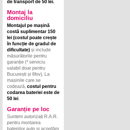
de transport de 50 lei.
Montaj la
domiciliu
Montajul pe mașină
costă suplimentar 150
lei (costul poate crește
în funcție de gradul de
dificultate)
și include
măsurătorile pentru
garanție (* serviciu
valabil doar pentru
București și Ilfov). La
mașinile care se
codează,
costul pentru
codarea bateriei este de
50 lei
.
Garanție pe loc
Suntem autorizați R.A.R.
pentru montarea
bateriilor auto și acordăm