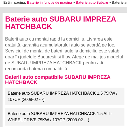
Esti in pagina:
Baterie in functie de masina
>
Baterie auto Subaru
> Baterie 
Baterie auto SUBARU IMPREZA
HATCHBACK
Baterii auto cu montaj rapid la domiciliu. Livrarea este
gratuită, garanția acumulatorului auto se acordă pe loc.
Serviciul de montaj de baterii auto la domiciliu este valabil
doar în județele București și Ilfov. Alege de mai jos modelul
de SUBARU IMPREZA HATCHBACK pentru a-ți
recomanda bateria compatibilă.
Baterii auto compatibile SUBARU IMPREZA
HATCHBACK
Baterie auto SUBARU IMPREZA HATCHBACK 1.5 79KW /
107CP (2008-02 - -)
Baterie auto SUBARU IMPREZA HATCHBACK 1.5 ALL-
WHEEL DRIVE 79KW / 107CP (2008-02 - -)