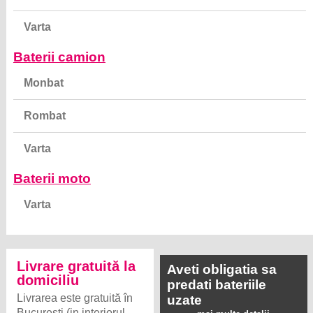
Varta
Baterii camion
Monbat
Rombat
Varta
Baterii moto
Varta
Livrare gratuită la
Aveti obligatia sa
domiciliu
predati bateriile
Livrarea este gratuită în
uzate
București (in interiorul