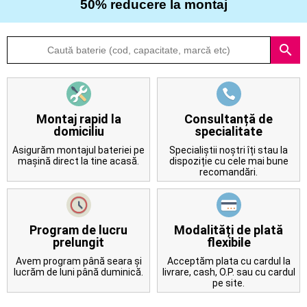
50% reducere la montaj
Despre
search
noi
Întrebări
frecvente
Montaj rapid la
Consultanță de
domiciliu
specialitate
Contact
Asigurăm montajul bateriei pe
Specialiștii noștri îți stau la
mașină direct la tine acasă.
dispoziție cu cele mai bune
recomandări.
Program de lucru
Modalități de plată
prelungit
flexibile
Avem program până seara și
Acceptăm plata cu cardul la
lucrăm de luni până duminică.
livrare, cash, O.P. sau cu cardul
pe site.