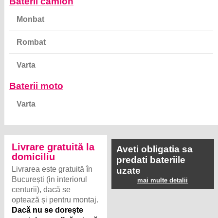
Baterii camion
Monbat
Rombat
Varta
Baterii moto
Varta
Livrare gratuită la
Aveti obligatia sa
domiciliu
predati bateriile
Livrarea este gratuită în
uzate
București (in interiorul
mai multe detalii
centurii), dacă se
optează și pentru montaj.
Dacă nu se dorește