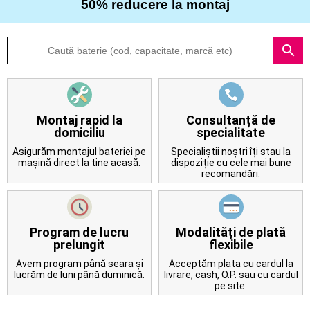
50% reducere la montaj
Despre
search
noi
Întrebări
frecvente
Montaj rapid la
Consultanță de
domiciliu
specialitate
Contact
Asigurăm montajul bateriei pe
Specialiștii noștri îți stau la
mașină direct la tine acasă.
dispoziție cu cele mai bune
recomandări.
Program de lucru
Modalități de plată
prelungit
flexibile
Avem program până seara și
Acceptăm plata cu cardul la
lucrăm de luni până duminică.
livrare, cash, O.P. sau cu cardul
pe site.