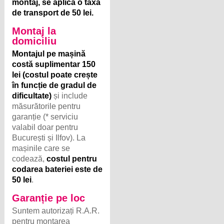
montaj, se aplică o taxă
de transport de 50 lei.
Montaj la
domiciliu
Montajul pe mașină
costă suplimentar 150
lei (costul poate crește
în funcție de gradul de
dificultate)
și include
măsurătorile pentru
garanție (* serviciu
valabil doar pentru
București și Ilfov). La
mașinile care se
codează,
costul pentru
codarea bateriei este de
50 lei
.
Garanție pe loc
Suntem autorizați R.A.R.
pentru montarea