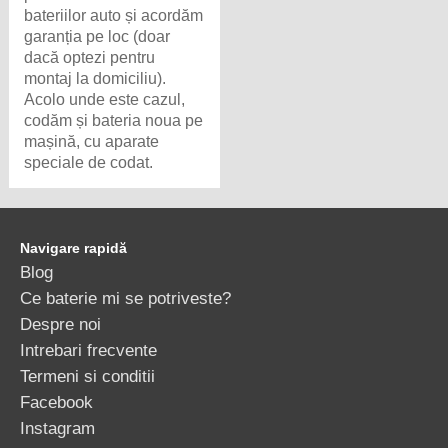
bateriilor auto și acordăm
garanția pe loc (doar
dacă optezi pentru
montaj la domiciliu).
Acolo unde este cazul,
codăm și bateria noua pe
mașină, cu aparate
speciale de codat.
Navigare rapidă
Blog
Ce baterie mi se potriveste?
Despre noi
Intrebari frecvente
Termeni si conditii
Facebook
Instagram