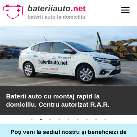
bateriiauto
.net
menu
baterii auto la domiciliu
xpand_more
Baterii
auto
xpand_more
Baterii
moto
xpand_more
Baterii
de
camion
Baterii auto cu montaj rapid la
domiciliu. Centru autorizat R.A.R.
Service
auto
Poți veni la sediul nostru și beneficiezi de
Articole