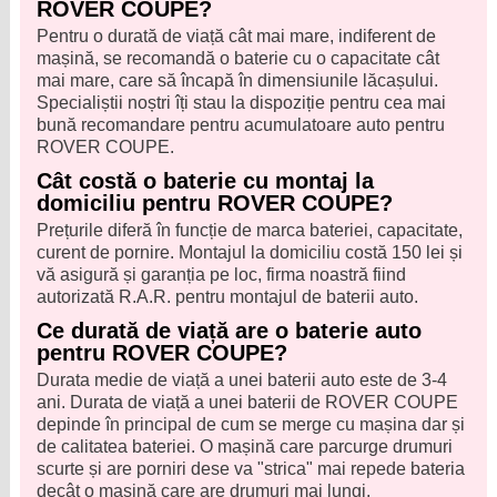
ROVER COUPE?
Pentru o durată de viață cât mai mare, indiferent de
mașină, se recomandă o baterie cu o capacitate cât
mai mare, care să încapă în dimensiunile lăcașului.
Specialiștii noștri îți stau la dispoziție pentru cea mai
bună recomandare pentru acumulatoare auto pentru
ROVER COUPE.
Cât costă o baterie cu montaj la
domiciliu pentru ROVER COUPE?
Prețurile diferă în funcție de marca bateriei, capacitate,
curent de pornire. Montajul la domiciliu costă 150 lei și
vă asigură și garanția pe loc, firma noastră fiind
autorizată R.A.R. pentru montajul de baterii auto.
Ce durată de viață are o baterie auto
pentru ROVER COUPE?
Durata medie de viață a unei baterii auto este de 3-4
ani. Durata de viață a unei baterii de ROVER COUPE
depinde în principal de cum se merge cu mașina dar și
de calitatea bateriei. O mașină care parcurge drumuri
scurte și are porniri dese va "strica" mai repede bateria
decât o mașină care are drumuri mai lungi.