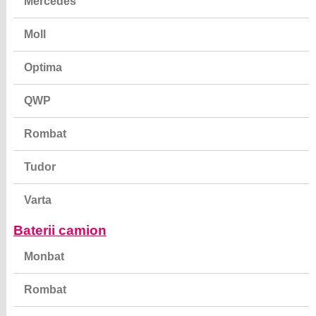
Mercedes
Moll
Optima
QWP
Rombat
Tudor
Varta
Baterii camion
Monbat
Rombat