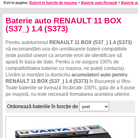
Esti in pagina:
Baterii in functie de masina
>
Baterie auto Renault
>
Baterie a
Baterie auto RENAULT 11 BOX
(S37_) 1.4 (S373)
Pentru autoturismul
RENAULT 11 BOX (S37_) 1.4 (S373)
vă recomandăm una din următoarele baterii compatibile
(este posibil uneori ca anumite erori de identificare să
apară în baza de date. Pentru a ne asigura 100% de
compatibilitatea bateriei cu mașina, ne puteți contacta).
Livrăm și montăm la domiciliu
acumulatori auto pentru
RENAULT 11 BOX (S37_) 1.4 (S373)
în București și Ilfov.
Toate bateriile se livrează încărcate 100%, gata de a fi puse
pe mașină, nu este necesară formatarea acestora ulterior.
Ordonează bateriile în funcție de