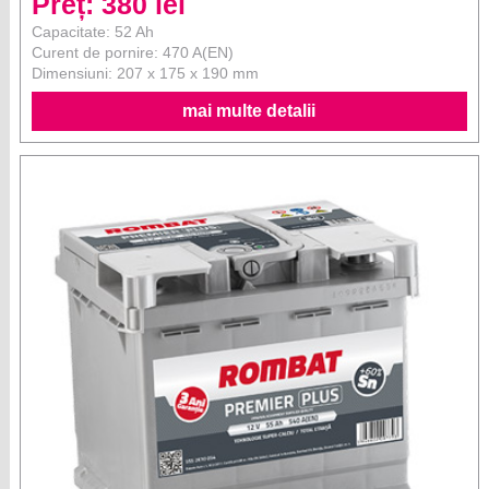
Preț: 380 lei
Capacitate: 52 Ah
Curent de pornire: 470 A(EN)
Dimensiuni: 207 x 175 x 190 mm
mai multe detalii