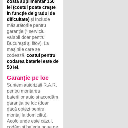
costă suplimentar 150
lei (costul poate crește
în funcție de gradul de
dificultate)
și include
măsurătorile pentru
garanție (* serviciu
valabil doar pentru
București și Ilfov). La
mașinile care se
codează,
costul pentru
codarea bateriei este de
50 lei
.
Garanție pe loc
Suntem autorizați R.A.R.
pentru montarea
bateriilor auto și acordăm
garanția pe loc (doar
dacă optezi pentru
montaj la domiciliu).
Acolo unde este cazul,
codăm și bateria noua pe