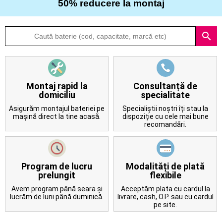
50% reducere la montaj
Despre
search
noi
Întrebări
frecvente
Montaj rapid la
Consultanță de
domiciliu
specialitate
Contact
Asigurăm montajul bateriei pe
Specialiștii noștri îți stau la
mașină direct la tine acasă.
dispoziție cu cele mai bune
recomandări.
Program de lucru
Modalități de plată
prelungit
flexibile
Avem program până seara și
Acceptăm plata cu cardul la
lucrăm de luni până duminică.
livrare, cash, O.P. sau cu cardul
pe site.