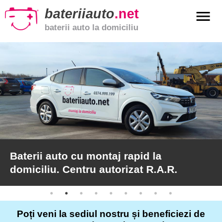
bateriiauto
.net
menu
baterii auto la domiciliu
xpand_more
Baterii
auto
xpand_more
Baterii
moto
xpand_more
Baterii
de
camion
Baterii auto cu montaj rapid la
domiciliu. Centru autorizat R.A.R.
Service
auto
Poți veni la sediul nostru și beneficiezi de
Articole