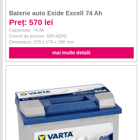
Baterie auto Exide Excell 74 Ah
Preț: 570 lei
Capacitate: 74 Ah
Curent de pornire: 680 A(EN)
Dimensiuni: 278 x 175 x 190 mm
mai multe detalii