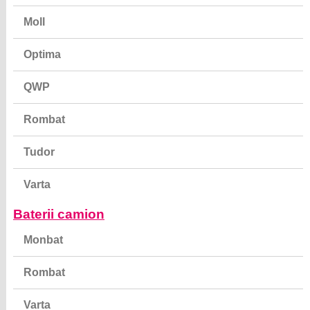
Moll
Optima
QWP
Rombat
Tudor
Varta
Baterii camion
Monbat
Rombat
Varta