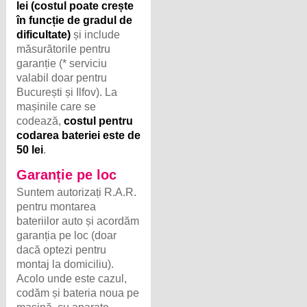
lei (costul poate crește
în funcție de gradul de
dificultate)
și include
măsurătorile pentru
garanție (* serviciu
valabil doar pentru
București și Ilfov). La
mașinile care se
codează,
costul pentru
codarea bateriei este de
50 lei
.
Garanție pe loc
Suntem autorizați R.A.R.
pentru montarea
bateriilor auto și acordăm
garanția pe loc (doar
dacă optezi pentru
montaj la domiciliu).
Acolo unde este cazul,
codăm și bateria noua pe