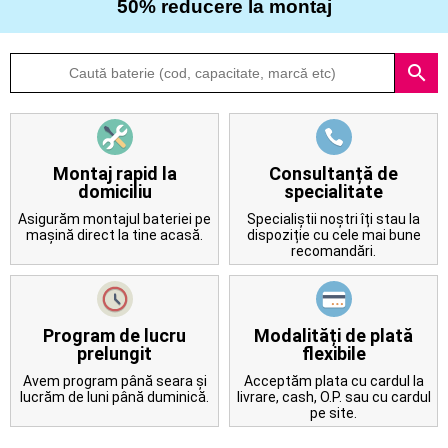
50% reducere la montaj
Despre
search
noi
Întrebări
frecvente
Montaj rapid la
Consultanță de
domiciliu
specialitate
Contact
Asigurăm montajul bateriei pe
Specialiștii noștri îți stau la
mașină direct la tine acasă.
dispoziție cu cele mai bune
recomandări.
Program de lucru
Modalități de plată
prelungit
flexibile
Avem program până seara și
Acceptăm plata cu cardul la
lucrăm de luni până duminică.
livrare, cash, O.P. sau cu cardul
pe site.