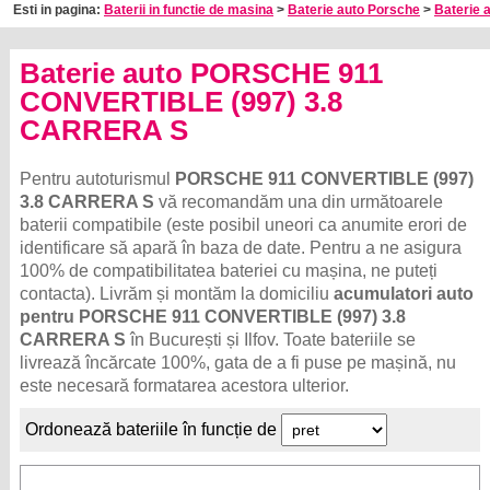
Esti in pagina:
Baterii in functie de masina
>
Baterie auto Porsche
>
Baterie 
Baterie auto PORSCHE 911
CONVERTIBLE (997) 3.8
CARRERA S
Pentru autoturismul
PORSCHE 911 CONVERTIBLE (997)
3.8 CARRERA S
vă recomandăm una din următoarele
baterii compatibile (este posibil uneori ca anumite erori de
identificare să apară în baza de date. Pentru a ne asigura
100% de compatibilitatea bateriei cu mașina, ne puteți
contacta). Livrăm și montăm la domiciliu
acumulatori auto
pentru PORSCHE 911 CONVERTIBLE (997) 3.8
CARRERA S
în București și Ilfov. Toate bateriile se
livrează încărcate 100%, gata de a fi puse pe mașină, nu
este necesară formatarea acestora ulterior.
Ordonează bateriile în funcție de