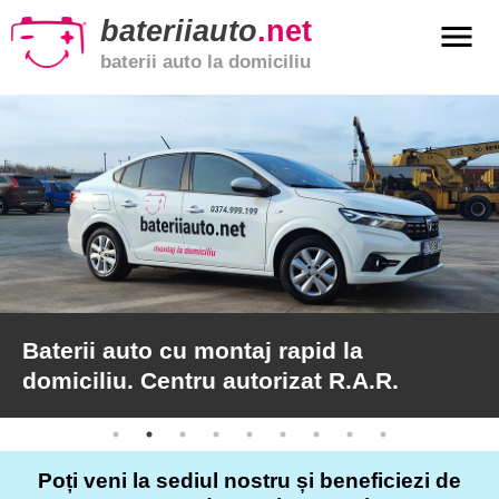
bateriiauto
.net
menu
baterii auto la domiciliu
xpand_more
Baterii
auto
xpand_more
Baterii
moto
xpand_more
Baterii
de
camion
Baterii auto cu montaj rapid la
domiciliu. Centru autorizat R.A.R.
Service
auto
Poți veni la sediul nostru și beneficiezi de
Articole