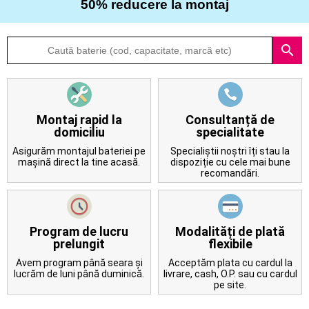
50% reducere la montaj
Despre
search
noi
Întrebări
frecvente
Montaj rapid la
Consultanță de
domiciliu
specialitate
Contact
Asigurăm montajul bateriei pe
Specialiștii noștri îți stau la
mașină direct la tine acasă.
dispoziție cu cele mai bune
recomandări.
Program de lucru
Modalități de plată
prelungit
flexibile
Avem program până seara și
Acceptăm plata cu cardul la
lucrăm de luni până duminică.
livrare, cash, O.P. sau cu cardul
pe site.