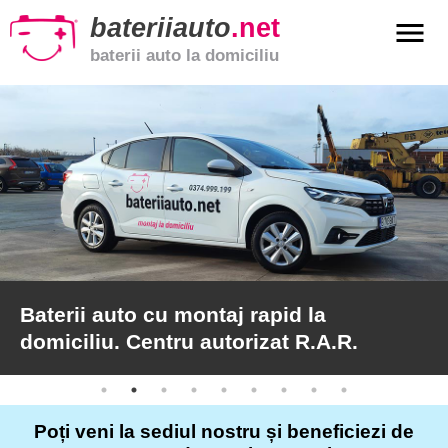
bateriiauto
.net
menu
baterii auto la domiciliu
xpand_more
Baterii
auto
xpand_more
Baterii
moto
xpand_more
Baterii
de
camion
Baterii auto cu montaj rapid la
domiciliu. Centru autorizat R.A.R.
Service
auto
Poți veni la sediul nostru și beneficiezi de
Articole