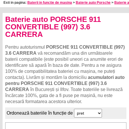
Esti in pagina:
Baterii in functie de masina
>
Baterie auto Porsche
>
Baterie 
Baterie auto PORSCHE 911
CONVERTIBLE (997) 3.6
CARRERA
Pentru autoturismul
PORSCHE 911 CONVERTIBLE (997)
3.6 CARRERA
vă recomandăm una din următoarele
baterii compatibile (este posibil uneori ca anumite erori de
identificare să apară în baza de date. Pentru a ne asigura
100% de compatibilitatea bateriei cu mașina, ne puteți
contacta). Livrăm și montăm la domiciliu
acumulatori auto
pentru PORSCHE 911 CONVERTIBLE (997) 3.6
CARRERA
în București și Ilfov. Toate bateriile se livrează
încărcate 100%, gata de a fi puse pe mașină, nu este
necesară formatarea acestora ulterior.
Ordonează bateriile în funcție de