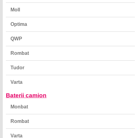
Moll
Optima
QWP
Rombat
Tudor
Varta
Baterii camion
Monbat
Rombat
Varta