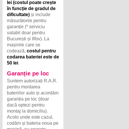
lei (costul poate crește
în funcție de gradul de
dificultate)
și include
măsurătorile pentru
garanție (* serviciu
valabil doar pentru
București și Ilfov). La
mașinile care se
codează,
costul pentru
codarea bateriei este de
50 lei
.
Garanție pe loc
Suntem autorizați R.A.R.
pentru montarea
bateriilor auto și acordăm
garanția pe loc (doar
dacă optezi pentru
montaj la domiciliu).
Acolo unde este cazul,
codăm și bateria noua pe