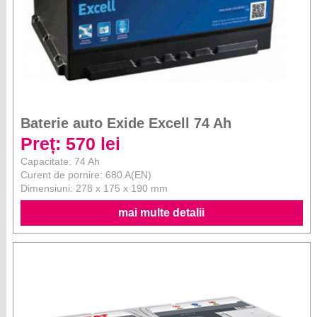
Baterie auto Exide Excell 74 Ah
Preț: 570 lei
Capacitate: 74 Ah
Curent de pornire: 680 A(EN)
Dimensiuni: 278 x 175 x 190 mm
mai multe detalii