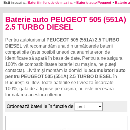
Esti in pagina:
Baterii in functie de masina
>
Baterie auto Peugeot
>
Baterie 
Baterie auto PEUGEOT 505 (551A)
2.5 TURBO DIESEL
Pentru autoturismul
PEUGEOT 505 (551A) 2.5 TURBO
DIESEL
vă recomandăm una din următoarele baterii
compatibile (este posibil uneori ca anumite erori de
identificare să apară în baza de date. Pentru a ne asigura
100% de compatibilitatea bateriei cu mașina, ne puteți
contacta). Livrăm și montăm la domiciliu
acumulatori auto
pentru PEUGEOT 505 (551A) 2.5 TURBO DIESEL
în
București și Ilfov. Toate bateriile se livrează încărcate
100%, gata de a fi puse pe mașină, nu este necesară
formatarea acestora ulterior.
Ordonează bateriile în funcție de