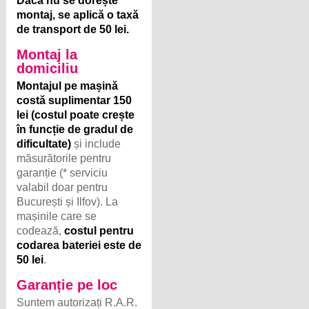
Dacă nu se dorește
montaj, se aplică o taxă
de transport de 50 lei.
Montaj la
domiciliu
Montajul pe mașină
costă suplimentar 150
lei (costul poate crește
în funcție de gradul de
dificultate)
și include
măsurătorile pentru
garanție (* serviciu
valabil doar pentru
București și Ilfov). La
mașinile care se
codează,
costul pentru
codarea bateriei este de
50 lei
.
Garanție pe loc
Suntem autorizați R.A.R.