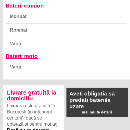
Baterii camion
Monbat
Rombat
Varta
Baterii moto
Varta
Livrare gratuită la
Aveti obligatia sa
domiciliu
predati bateriile
Livrarea este gratuită în
uzate
București (in interiorul
mai multe detalii
centurii), dacă se
optează și pentru montaj.