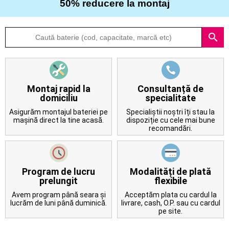
50% reducere la montaj
Despre
search
noi
Întrebări
frecvente
Montaj rapid la
Consultanță de
domiciliu
specialitate
Contact
Asigurăm montajul bateriei pe
Specialiștii noștri îți stau la
mașină direct la tine acasă.
dispoziție cu cele mai bune
recomandări.
Program de lucru
Modalități de plată
prelungit
flexibile
Avem program până seara și
Acceptăm plata cu cardul la
lucrăm de luni până duminică.
livrare, cash, O.P. sau cu cardul
pe site.