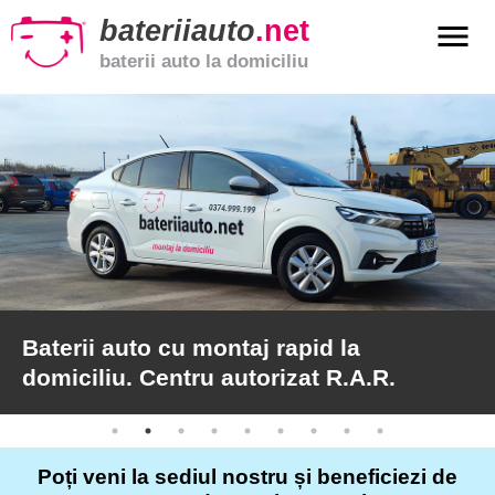
bateriiauto
.net
menu
baterii auto la domiciliu
xpand_more
Baterii
auto
xpand_more
Baterii
moto
xpand_more
Baterii
de
camion
Baterii auto cu montaj rapid la
domiciliu. Centru autorizat R.A.R.
Service
auto
Poți veni la sediul nostru și beneficiezi de
Articole