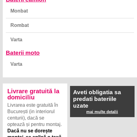
Monbat
Rombat
Varta
Baterii moto
Varta
Livrare gratuită la
Aveti obligatia sa
domiciliu
predati bateriile
Livrarea este gratuită în
uzate
București (in interiorul
mai multe detalii
centurii), dacă se
optează și pentru montaj.
Dacă nu se dorește