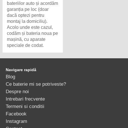
bateriilor auto și acordăm
garanția pe loc (doar
dacă optezi pentru
montaj la domiciliu).
Acolo unde este cazul,
codăm și bateria noua pe
mașină, cu aparate
speciale de codat.
Navigare rapidă
Blog
Ce baterie mi se potriveste?
Despre noi
Intrebari frecvente
Termeni si conditii
Facebook
Instagram