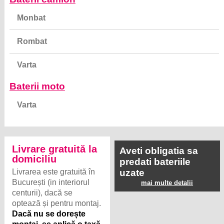
Monbat
Rombat
Varta
Baterii moto
Varta
Livrare gratuită la
Aveti obligatia sa
domiciliu
predati bateriile
Livrarea este gratuită în
uzate
București (in interiorul
mai multe detalii
centurii), dacă se
optează și pentru montaj.
Dacă nu se dorește