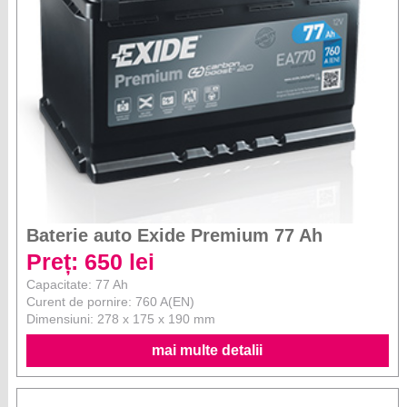
Baterie auto Exide Premium 77 Ah
Preț: 650 lei
Capacitate: 77 Ah
Curent de pornire: 760 A(EN)
Dimensiuni: 278 x 175 x 190 mm
mai multe detalii