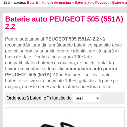
Esti in pagina:
Baterii in functie de masina
>
Baterie auto Peugeot
>
Baterie 
Baterie auto PEUGEOT 505 (551A)
2.2
Pentru autoturismul
PEUGEOT 505 (551A) 2.2
vă
recomandăm una din următoarele baterii compatibile (este
posibil uneori ca anumite erori de identificare să apară în
baza de date. Pentru a ne asigura 100% de
compatibilitatea bateriei cu mașina, ne puteți contacta).
Livrăm și montăm la domiciliu
acumulatori auto pentru
PEUGEOT 505 (551A) 2.2
în București și Ilfov. Toate
bateriile se livrează încărcate 100%, gata de a fi puse pe
mașină, nu este necesară formatarea acestora ulterior.
Ordonează bateriile în funcție de