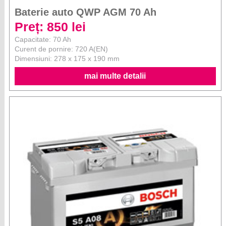
Baterie auto QWP AGM 70 Ah
Preț: 850 lei
Capacitate: 70 Ah
Curent de pornire: 720 A(EN)
Dimensiuni: 278 x 175 x 190 mm
mai multe detalii