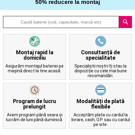
50% reducere la montaj
Despre
search
noi
Întrebări
frecvente
Montaj rapid la
Consultanță de
domiciliu
specialitate
Contact
Asigurăm montajul bateriei pe
Specialiștii noștri îți stau la
mașină direct la tine acasă.
dispoziție cu cele mai bune
recomandări.
Program de lucru
Modalități de plată
prelungit
flexibile
Avem program până seara și
Acceptăm plata cu cardul la
lucrăm de luni până duminică.
livrare, cash, O.P. sau cu cardul
pe site.