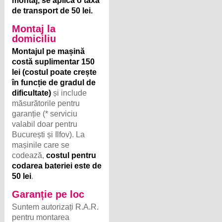
montaj, se aplică o taxă
de transport de 50 lei.
Montaj la
domiciliu
Montajul pe mașină
costă suplimentar 150
lei (costul poate crește
în funcție de gradul de
dificultate)
și include
măsurătorile pentru
garanție (* serviciu
valabil doar pentru
București și Ilfov). La
mașinile care se
codează,
costul pentru
codarea bateriei este de
50 lei
.
Garanție pe loc
Suntem autorizați R.A.R.
pentru montarea