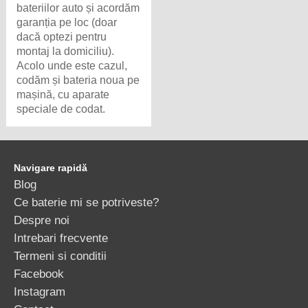
bateriilor auto și acordăm
garanția pe loc (doar
dacă optezi pentru
montaj la domiciliu).
Acolo unde este cazul,
codăm și bateria noua pe
mașină, cu aparate
speciale de codat.
Navigare rapidă
Blog
Ce baterie mi se potriveste?
Despre noi
Intrebari frecvente
Termeni si conditii
Facebook
Instagram