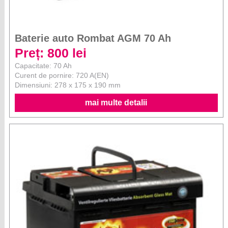
Baterie auto Rombat AGM 70 Ah
Preț: 800 lei
Capacitate: 70 Ah
Curent de pornire: 720 A(EN)
Dimensiuni: 278 x 175 x 190 mm
mai multe detalii