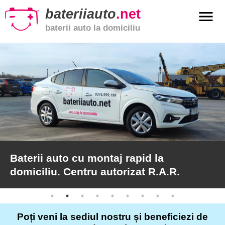
bateriiauto
.net
menu
baterii auto la domiciliu
xpand_more
Baterii
auto
xpand_more
Baterii
moto
xpand_more
Baterii
de
camion
Baterii auto cu montaj rapid la
domiciliu. Centru autorizat R.A.R.
Service
auto
Poți veni la sediul nostru și beneficiezi de
Articole