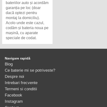
bateriilor auto și acordăm
garanția pe loc (doar
dacă optezi pentru
montaj la domiciliu).
Acolo unde este cazul,
codăm și bateria noua pe
mașină, cu aparate
speciale de codat.
Navigare rapidă
Blog
Ce baterie mi se potriveste?
Despre noi
Intrebari frecvente
Termeni si conditii
Facebook
Instagram