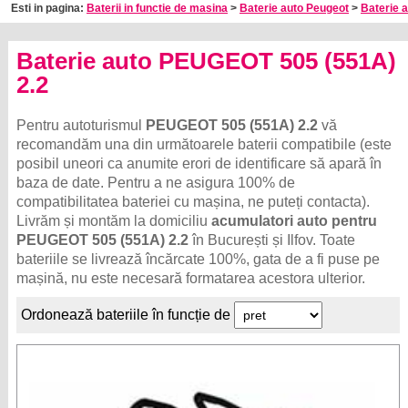
Esti in pagina:
Baterii in functie de masina
>
Baterie auto Peugeot
>
Baterie 
Baterie auto PEUGEOT 505 (551A)
2.2
Pentru autoturismul
PEUGEOT 505 (551A) 2.2
vă
recomandăm una din următoarele baterii compatibile (este
posibil uneori ca anumite erori de identificare să apară în
baza de date. Pentru a ne asigura 100% de
compatibilitatea bateriei cu mașina, ne puteți contacta).
Livrăm și montăm la domiciliu
acumulatori auto pentru
PEUGEOT 505 (551A) 2.2
în București și Ilfov. Toate
bateriile se livrează încărcate 100%, gata de a fi puse pe
mașină, nu este necesară formatarea acestora ulterior.
Ordonează bateriile în funcție de