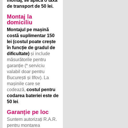
montaj, se aplică o taxă
de transport de 50 lei.
Montaj la
domiciliu
Montajul pe mașină
costă suplimentar 150
lei (costul poate crește
în funcție de gradul de
dificultate)
și include
măsurătorile pentru
garanție (* serviciu
valabil doar pentru
București și Ilfov). La
mașinile care se
codează,
costul pentru
codarea bateriei este de
50 lei
.
Garanție pe loc
Suntem autorizați R.A.R.
pentru montarea