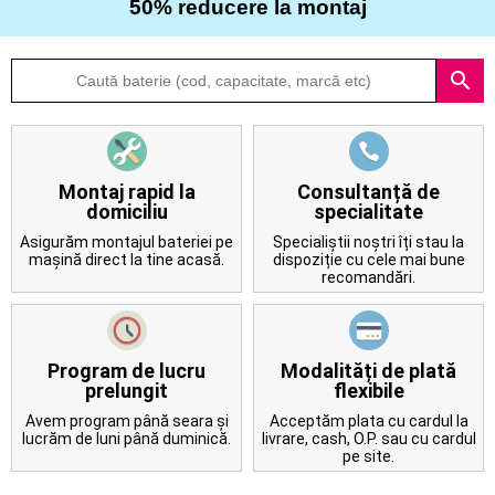
50% reducere la montaj
Despre
search
noi
Întrebări
frecvente
Montaj rapid la
Consultanță de
domiciliu
specialitate
Contact
Asigurăm montajul bateriei pe
Specialiștii noștri îți stau la
mașină direct la tine acasă.
dispoziție cu cele mai bune
recomandări.
Program de lucru
Modalități de plată
prelungit
flexibile
Avem program până seara și
Acceptăm plata cu cardul la
lucrăm de luni până duminică.
livrare, cash, O.P. sau cu cardul
pe site.