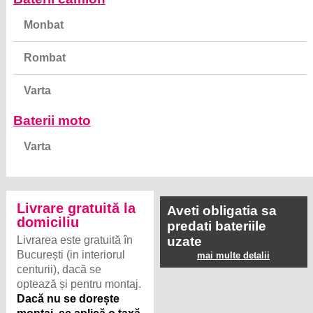
Monbat
Rombat
Varta
Baterii moto
Varta
Livrare gratuită la
Aveti obligatia sa
domiciliu
predati bateriile
Livrarea este gratuită în
uzate
București (in interiorul
mai multe detalii
centurii), dacă se
optează și pentru montaj.
Dacă nu se dorește