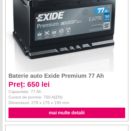
Baterie auto Exide Premium 77 Ah
Preț: 650 lei
Capacitate: 77 Ah
Curent de pornire: 760 A(EN)
Dimensiuni: 278 x 175 x 190 mm
mai multe detalii