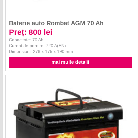
Baterie auto Rombat AGM 70 Ah
Preț: 800 lei
Capacitate: 70 Ah
Curent de pornire: 720 A(EN)
Dimensiuni: 278 x 175 x 190 mm
mai multe detalii