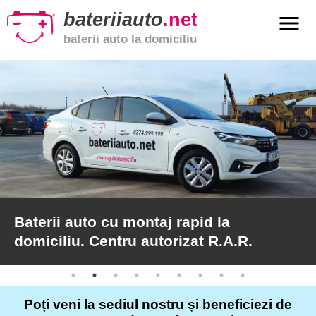
bateriiauto
.net
menu
baterii auto la domiciliu
xpand_more
Baterii
auto
xpand_more
Baterii
moto
xpand_more
Baterii
de
camion
Baterii auto cu montaj rapid la
domiciliu. Centru autorizat R.A.R.
Service
auto
Poți veni la sediul nostru și beneficiezi de
Articole