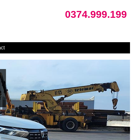
0374.999.199
ct