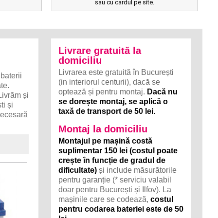
sau cu cardul pe site.
Livrare gratuită la
domiciliu
Livrarea este gratuită în București
aterii
(in interiorul centurii), dacă se
te.
optează și pentru montaj.
Dacă nu
Livrăm și
se dorește montaj, se aplică o
i și
taxă de transport de 50 lei.
 necesară
Montaj la domiciliu
Montajul pe mașină costă
suplimentar 150 lei (costul poate
crește în funcție de gradul de
dificultate)
și include măsurătorile
pentru garanție (* serviciu valabil
doar pentru București și Ilfov). La
mașinile care se codează,
costul
pentru codarea bateriei este de 50