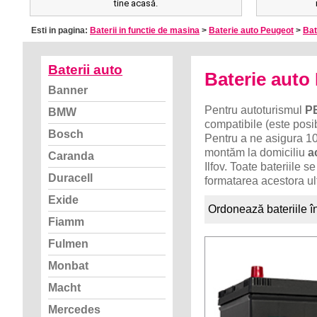
tine acasă.
Esti in pagina:
Baterii in functie de masina
>
Baterie auto Peugeot
>
Bat
Baterii auto
Baterie aut
Banner
Pentru autoturismul
P
BMW
compatibile (este posib
Bosch
Pentru a ne asigura 10
montăm la domiciliu
a
Caranda
Ilfov. Toate bateriile
Duracell
formatarea acestora ult
Exide
Ordonează bateriile î
Fiamm
Fulmen
Monbat
Macht
Mercedes