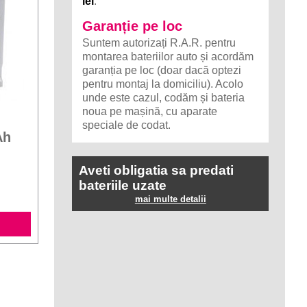
lei
.
Garanție pe loc
Suntem autorizați R.A.R. pentru
montarea bateriilor auto și acordăm
garanția pe loc (doar dacă optezi
pentru montaj la domiciliu). Acolo
unde este cazul, codăm și bateria
noua pe mașină, cu aparate
speciale de codat.
Ah
Aveti obligatia sa predati
bateriile uzate
mai multe detalii