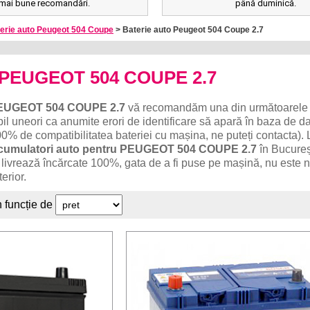
mai bune recomandări.
până duminică.
erie auto Peugeot 504 Coupe
> Baterie auto Peugeot 504 Coupe 2.7
o PEUGEOT 504 COUPE 2.7
EUGEOT 504 COUPE 2.7
vă recomandăm una din următoarele b
il uneori ca anumite erori de identificare să apară în baza de da
0% de compatibilitatea bateriei cu mașina, ne puteți contacta). 
cumulatori auto pentru PEUGEOT 504 COUPE 2.7
în Bucureșt
 se livrează încărcate 100%, gata de a fi puse pe mașină, nu este
erior.
n funcție de