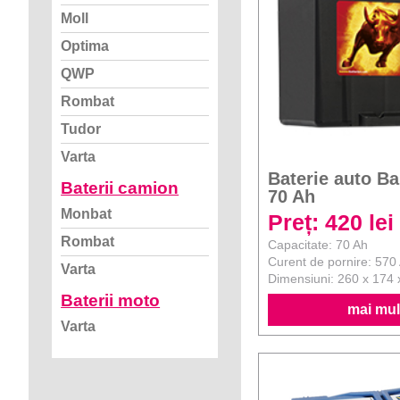
Moll
Optima
QWP
Rombat
Tudor
Varta
Baterie auto B
Baterii camion
70 Ah
Monbat
Preț: 420 lei
Rombat
Capacitate: 70 Ah
Curent de pornire: 570
Varta
Dimensiuni: 260 x 174
Baterii moto
mai mult
Varta