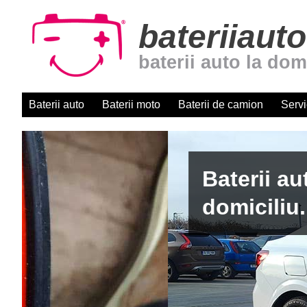
bateriiauto
baterii auto la dom
Baterii auto
Baterii moto
Baterii de camion
Servi
Baterii auto cu montaj r
domiciliu. Centru autori