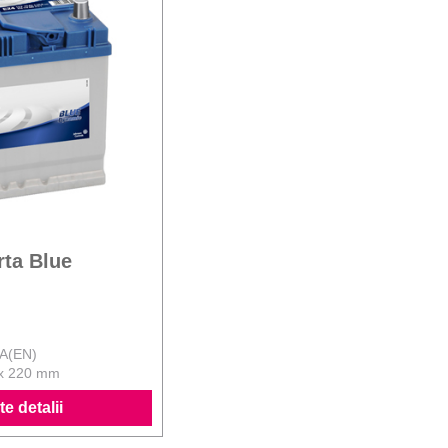
rta Blue
 A(EN)
 x 220 mm
e detalii