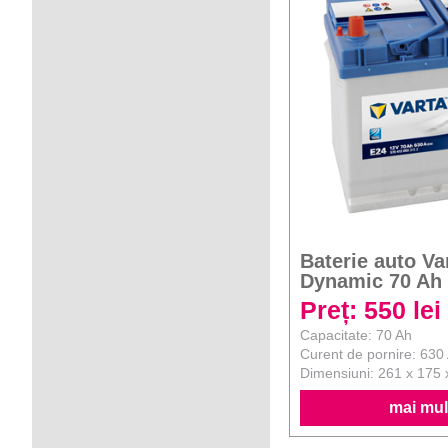
Baterie auto Va
Dynamic 70 Ah
Preț: 550 lei
Capacitate: 70 Ah
Curent de pornire: 630
Dimensiuni: 261 x 175
mai mult