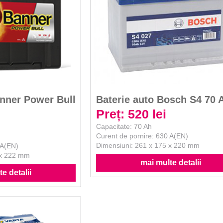
anner Power Bull
Baterie auto Bosch S4 70 
Preț: 520 lei
Capacitate: 70 Ah
Curent de pornire: 630 A(EN)
Dimensiuni: 261 x 175 x 220 mm
 A(EN)
 x 222 mm
mai multe detalii
e detalii