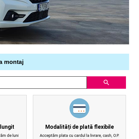
la montaj
search
lungit
Modalități de plată flexibile
ăm de luni
Acceptăm plata cu cardul la livrare, cash, O.P.