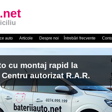
.net
iciliu
ce auto
Articole
Despre noi
Întrebări frecvente
Conta
apid la
zat R.A.R.