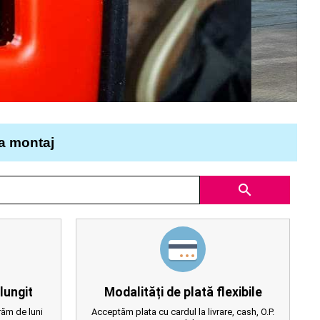
la montaj
search
lungit
Modalități de plată flexibile
ăm de luni
Acceptăm plata cu cardul la livrare, cash, O.P.