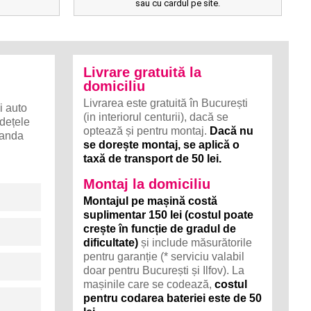
sau cu cardul pe site.
Livrare gratuită la
domiciliu
Livrarea este gratuită în București
i auto
(in interiorul centurii), dacă se
udețele
optează și pentru montaj.
Dacă nu
manda
se dorește montaj, se aplică o
taxă de transport de 50 lei.
Montaj la domiciliu
Montajul pe mașină costă
suplimentar 150 lei (costul poate
crește în funcție de gradul de
dificultate)
și include măsurătorile
pentru garanție (* serviciu valabil
doar pentru București și Ilfov). La
mașinile care se codează,
costul
pentru codarea bateriei este de 50