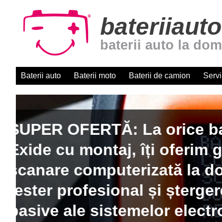
bateriiauto
baterii auto la dom
Baterii auto
Baterii moto
Baterii de camion
Servi
Baterii auto cu montaj r
domiciliu. Centru autori