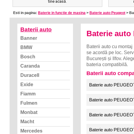
tine acasă.
Esti in pagina:
Baterie in functie de masina
>
Baterie auto Peugeot
> Ba
Baterii auto
Baterie aut
Banner
Baterii auto cu montaj 
BMW
se acordă pe loc. Servi
Bosch
București și Ilfov. A
bateria compatibilă.
Caranda
Baterii auto comp
Duracell
Exide
Baterie auto PEUGEOT 
Fiamm
Baterie auto PEUGEOT
Fulmen
Monbat
Baterie auto PEUGEOT
Macht
Baterie auto PEUGEOT
Mercedes