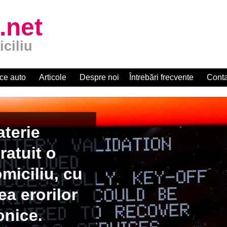
.net
iciliu
ce auto
Articole
Despre noi
Întrebări frecvente
Conta
apid la
zat R.A.R.