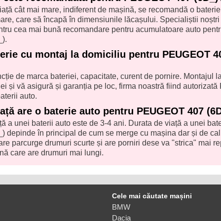
iață cât mai mare, indiferent de mașină, se recomandă o baterie
re, care să încapă în dimensiunile lăcașului. Specialiștii noștri î
pentru cea mai bună recomandare pentru acumulatoare auto pent
).
terie cu montaj la domiciliu pentru PEUGEOT 4
uncție de marca bateriei, capacitate, curent de pornire. Montajul l
ei și vă asigură și garanția pe loc, firma noastră fiind autorizată
aterii auto.
iață are o baterie auto pentru PEUGEOT 407 (6
ă a unei baterii auto este de 3-4 ani. Durata de viață a unei bate
epinde în principal de cum se merge cu mașina dar și de cal
are parcurge drumuri scurte și are porniri dese va "strica" mai r
nă care are drumuri mai lungi.
Cele mai căutate mașini
BMW
Dacia