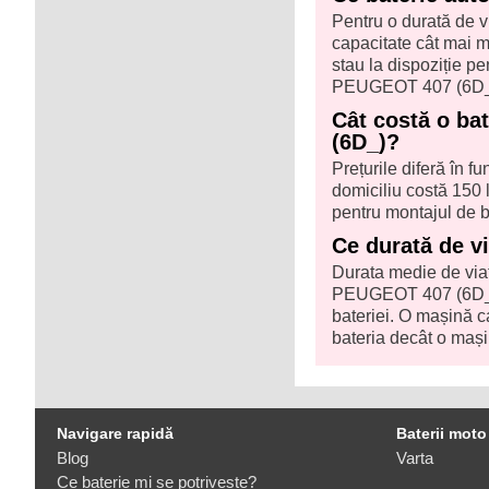
Pentru o durată de v
capacitate cât mai ma
stau la dispoziție 
PEUGEOT 407 (6D_
Cât costă o ba
(6D_)?
Prețurile diferă în f
domiciliu costă 150 l
pentru montajul de b
Ce durată de v
Durata medie de viaț
PEUGEOT 407 (6D_) d
bateriei. O mașină c
bateria decât o mași
Navigare rapidă
Baterii moto
Blog
Varta
Ce baterie mi se potriveste?