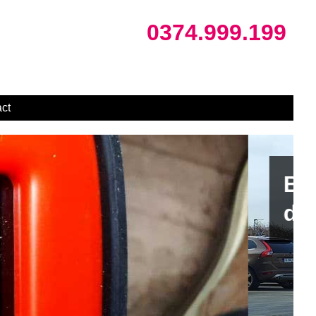
0374.999.199
ct