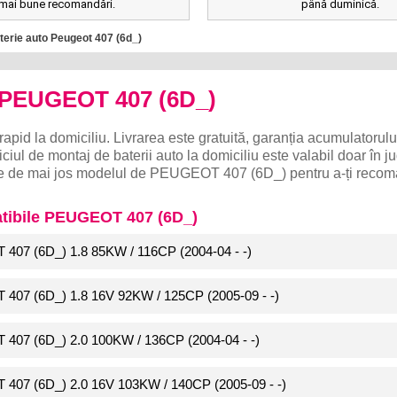
mai bune recomandări.
până duminică.
terie auto Peugeot 407 (6d_)
o PEUGEOT 407 (6D_)
rapid la domiciliu. Livrarea este gratuită, garanția acumulatorulu
ciul de montaj de baterii auto la domiciliu este valabil doar în j
lege de mai jos modelul de PEUGEOT 407 (6D_) pentru a-ți reco
atibile PEUGEOT 407 (6D_)
407 (6D_) 1.8 85KW / 116CP (2004-04 - -)
 407 (6D_) 1.8 16V 92KW / 125CP (2005-09 - -)
 407 (6D_) 2.0 100KW / 136CP (2004-04 - -)
 407 (6D_) 2.0 16V 103KW / 140CP (2005-09 - -)