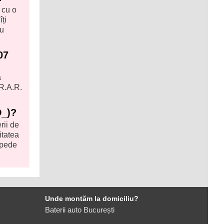
 cu o
ți
ru
07
a
 R.A.R.
D_)?
rii de
itatea
epede
Unde montăm la domiciliu?
Baterii auto București