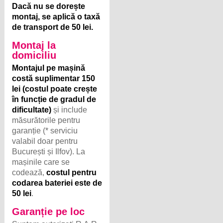
Dacă nu se dorește
montaj, se aplică o taxă
de transport de 50 lei.
Montaj la
domiciliu
Montajul pe mașină
costă suplimentar 150
lei (costul poate crește
în funcție de gradul de
dificultate)
și include
măsurătorile pentru
garanție (* serviciu
valabil doar pentru
București și Ilfov). La
mașinile care se
codează,
costul pentru
codarea bateriei este de
50 lei
.
Garanție pe loc