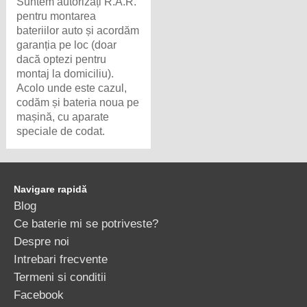
Suntem autorizați R.A.R.
pentru montarea
bateriilor auto și acordăm
garanția pe loc (doar
dacă optezi pentru
montaj la domiciliu).
Acolo unde este cazul,
codăm și bateria noua pe
mașină, cu aparate
speciale de codat.
Navigare rapidă
Blog
Ce baterie mi se potriveste?
Despre noi
Intrebari frecvente
Termeni si conditii
Facebook