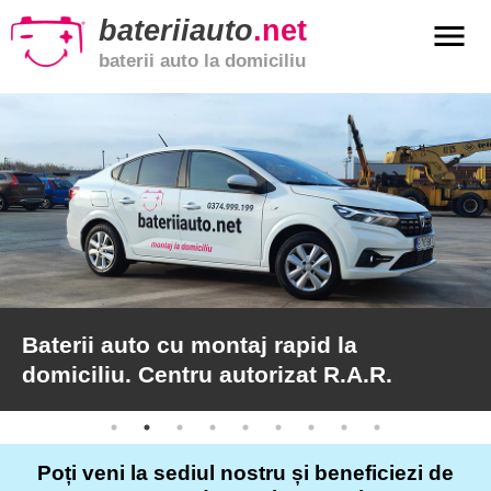
bateriiauto
.net
menu
baterii auto la domiciliu
xpand_more
Baterii
auto
xpand_more
Baterii
moto
xpand_more
Baterii
de
camion
j rapid la
Centru autorizat R.A.
orizat R.A.R.
domiciliu, validare g
Service
auto
Poți veni la sediul nostru și beneficiezi de
Articole