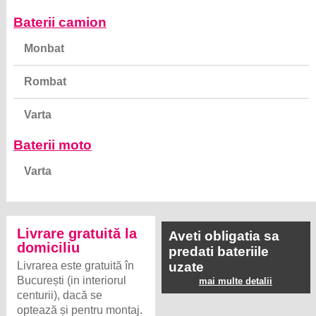
Baterii camion
Monbat
Rombat
Varta
Baterii moto
Varta
Livrare gratuită la
Aveti obligatia sa
domiciliu
predati bateriile
Livrarea este gratuită în
uzate
București (in interiorul
mai multe detalii
centurii), dacă se
optează și pentru montaj.