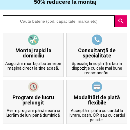
50% reducere la montaj
Despre
search
noi
Întrebări
frecvente
Montaj rapid la
Consultanță de
domiciliu
specialitate
Contact
Asigurăm montajul bateriei pe
Specialiștii noștri îți stau la
mașină direct la tine acasă.
dispoziție cu cele mai bune
recomandări.
Program de lucru
Modalități de plată
prelungit
flexibile
Avem program până seara și
Acceptăm plata cu cardul la
lucrăm de luni până duminică.
livrare, cash, O.P. sau cu cardul
pe site.