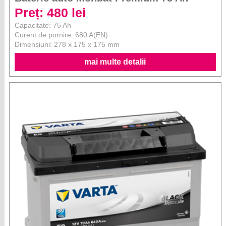
Preț: 480 lei
Capacitate: 75 Ah
Curent de pornire: 680 A(EN)
Dimensiuni: 278 x 175 x 175 mm
mai multe detalii