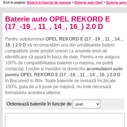
Esti in pagina:
Baterii in functie de masina
>
Baterie auto Opel
>
Baterie auto
Baterie auto OPEL REKORD E
(17_-19_, 11_, 14_, 16_) 2.0 D
Pentru autoturismul
OPEL REKORD E (17_-19_, 11_, 14_,
16_) 2.0 D
vă recomandăm una din următoarele baterii
compatibile (este posibil uneori ca anumite erori de
identificare să apară în baza de date. Pentru a ne asigura
100% de compatibilitatea bateriei cu mașina, ne puteți
contacta). Livrăm și montăm la domiciliu
acumulatori auto
pentru OPEL REKORD E (17_-19_, 11_, 14_, 16_) 2.0 D
în București și Ilfov. Toate bateriile se livrează încărcate
100%, gata de a fi puse pe mașină, nu este necesară
formatarea acestora ulterior.
Ordonează bateriile în funcție de