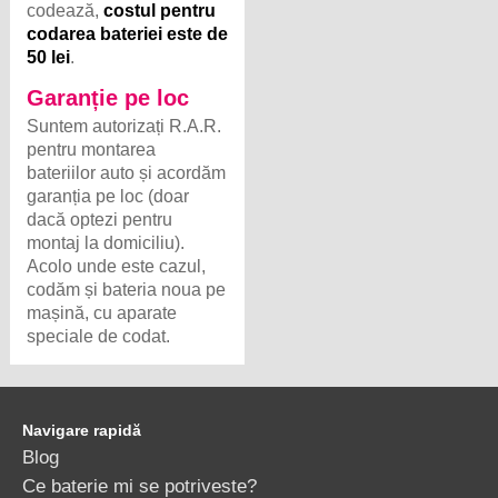
codează,
costul pentru
codarea bateriei este de
50 lei
.
Garanție pe loc
Suntem autorizați R.A.R.
pentru montarea
bateriilor auto și acordăm
garanția pe loc (doar
dacă optezi pentru
montaj la domiciliu).
Acolo unde este cazul,
codăm și bateria noua pe
mașină, cu aparate
speciale de codat.
Navigare rapidă
Blog
Ce baterie mi se potriveste?