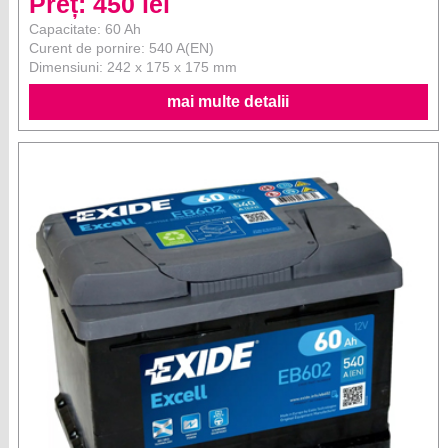
Preț: 450 lei
Capacitate: 60 Ah
Curent de pornire: 540 A(EN)
Dimensiuni: 242 x 175 x 175 mm
mai multe detalii