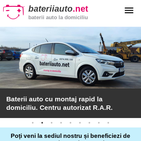
bateriiauto
.net
menu
baterii auto la domiciliu
xpand_more
Baterii
auto
xpand_more
Baterii
moto
xpand_more
Baterii
de
camion
Baterii auto cu montaj rapid la
domiciliu. Centru autorizat R.A.R.
Service
auto
Poți veni la sediul nostru și beneficiezi de
Articole