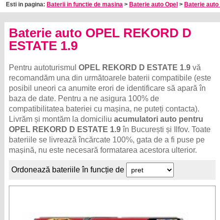
Esti in pagina:
Baterii in functie de masina
>
Baterie auto Opel
>
Baterie auto
Baterie auto OPEL REKORD D
ESTATE 1.9
Pentru autoturismul
OPEL REKORD D ESTATE 1.9
vă
recomandăm una din următoarele baterii compatibile (este
posibil uneori ca anumite erori de identificare să apară în
baza de date. Pentru a ne asigura 100% de
compatibilitatea bateriei cu mașina, ne puteți contacta).
Livrăm și montăm la domiciliu
acumulatori auto pentru
OPEL REKORD D ESTATE 1.9
în București și Ilfov. Toate
bateriile se livrează încărcate 100%, gata de a fi puse pe
mașină, nu este necesară formatarea acestora ulterior.
Ordonează bateriile în funcție de