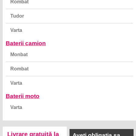
Rombat
Tudor
Varta
Baterii camion
Monbat
Rombat
Varta
Baterii moto
Varta
Livrare gratuită la
Aveti obligatia sa