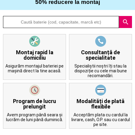
50% reducere la montaj
Despre
search
noi
Întrebări
frecvente
Montaj rapid la
Consultanță de
domiciliu
specialitate
Contact
Asigurăm montajul bateriei pe
Specialiștii noștri îți stau la
mașină direct la tine acasă.
dispoziție cu cele mai bune
recomandări.
Program de lucru
Modalități de plată
prelungit
flexibile
Avem program până seara și
Acceptăm plata cu cardul la
lucrăm de luni până duminică.
livrare, cash, O.P. sau cu cardul
pe site.