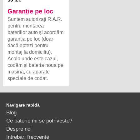
Garanție pe loc
Suntem autorizați R.A.R.
pentru montarea
bateriilor auto și acordăm
garanția pe loc (doar
dacă optezi pentru
montaj la domiciliu).
Acolo unde este cazul,
codăm și bateria noua pe
mașină, cu aparate
speciale de codat.
Navigare rapidă
Blog
Ce baterie mi se potriveste?
Despre noi
Intrebari frecvente