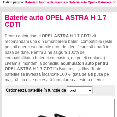
Esti in pagina:
Baterii in functie de masina
>
Baterie auto Opel
>
Baterie auto
Baterie auto OPEL ASTRA H 1.7
CDTI
Pentru autoturismul
OPEL ASTRA H 1.7 CDTI
vă
recomandăm una din următoarele baterii compatibile (este
posibil uneori ca anumite erori de identificare să apară în
baza de date. Pentru a ne asigura 100% de
compatibilitatea bateriei cu mașina, ne puteți contacta).
Livrăm și montăm la domiciliu
acumulatori auto pentru
OPEL ASTRA H 1.7 CDTI
în București și Ilfov. Toate
bateriile se livrează încărcate 100%, gata de a fi puse pe
mașină, nu este necesară formatarea acestora ulterior.
Ordonează bateriile în funcție de