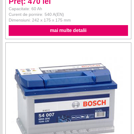
Preț: 470 lei
Capacitate: 60 Ah
Curent de pornire: 540 A(EN)
Dimensiuni: 242 x 175 x 175 mm
mai multe detalii