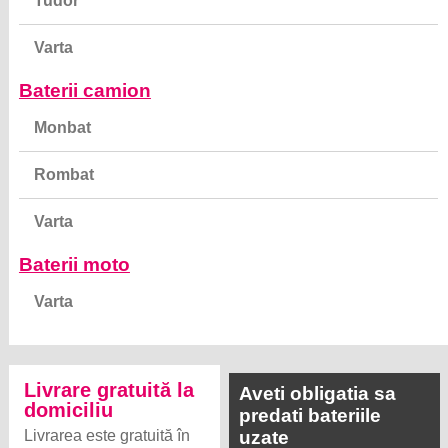
Tudor
Varta
Baterii camion
Monbat
Rombat
Varta
Baterii moto
Varta
Livrare gratuită la
Aveti obligatia sa
domiciliu
predati bateriile
Livrarea este gratuită în
uzate