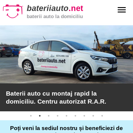
bateriiauto
.net
menu
baterii auto la domiciliu
xpand_more
Baterii
auto
xpand_more
Baterii
moto
xpand_more
Baterii
de
camion
Baterii auto cu montaj rapid la
domiciliu. Centru autorizat R.A.R.
Service
auto
Poți veni la sediul nostru și beneficiezi de
Articole