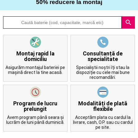
50% reducere la montaj
Despre
search
noi
Întrebări
frecvente
Montaj rapid la
Consultanță de
domiciliu
specialitate
Contact
Asigurăm montajul bateriei pe
Specialiștii noștri îți stau la
mașină direct la tine acasă.
dispoziție cu cele mai bune
recomandări.
Program de lucru
Modalități de plată
prelungit
flexibile
Avem program până seara și
Acceptăm plata cu cardul la
lucrăm de luni până duminică.
livrare, cash, O.P. sau cu cardul
pe site.