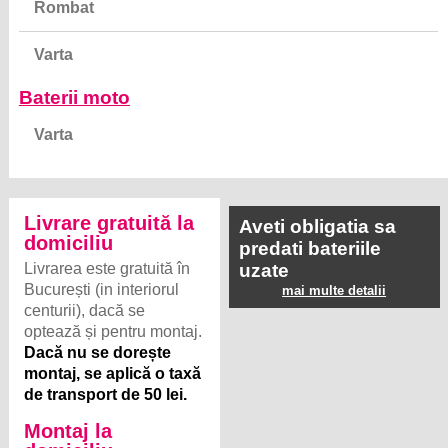
Baterii moto
Varta
Livrare gratuită la
Aveti obligatia sa
domiciliu
predati bateriile
Livrarea este gratuită în
uzate
București (in interiorul
mai multe detalii
centurii), dacă se
optează și pentru montaj.
Dacă nu se dorește
montaj, se aplică o taxă
de transport de 50 lei.
Montaj la
domiciliu
Montajul pe mașină
costă suplimentar 150
lei (costul poate crește