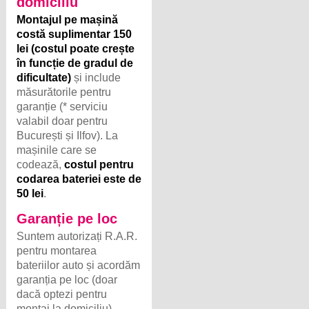
în funcție de gradul de
dificultate)
și include
măsurătorile pentru
garanție (* serviciu
valabil doar pentru
București și Ilfov). La
mașinile care se
codează,
costul pentru
codarea bateriei este de
50 lei
.
Garanție pe loc
Suntem autorizați R.A.R.
pentru montarea
bateriilor auto și acordăm
garanția pe loc (doar
dacă optezi pentru
montaj la domiciliu).
Acolo unde este cazul,
codăm și bateria noua pe
mașină, cu aparate