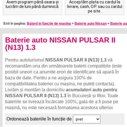
Esti in pagina:
Baterii in functie de masina
>
Baterie auto Nissan
>
Baterie au
Baterie auto NISSAN PULSAR II
(N13) 1.3
Pentru autoturismul
NISSAN PULSAR II (N13) 1.3
vă
recomandăm una din următoarele baterii compatibile (este
posibil uneori ca anumite erori de identificare să apară în
baza de date. Pentru a ne asigura 100% de
compatibilitatea bateriei cu mașina, ne puteți contacta).
Livrăm și montăm la domiciliu
acumulatori auto pentru
NISSAN PULSAR II (N13) 1.3
în București și Ilfov. Toate
bateriile se livrează încărcate 100%, gata de a fi puse pe
mașină, nu este necesară formatarea acestora ulterior.
Ordonează bateriile în funcție de