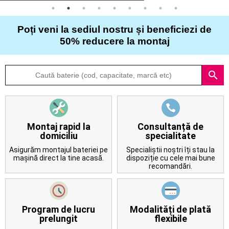
50% reducere la montaj
Despre
search
noi
Întrebări
frecvente
Montaj rapid la
Consultanță de
domiciliu
specialitate
Contact
Asigurăm montajul bateriei pe
Specialiștii noștri îți stau la
mașină direct la tine acasă.
dispoziție cu cele mai bune
recomandări.
Program de lucru
Modalități de plată
prelungit
flexibile
Avem program până seara și
Acceptăm plata cu cardul la
lucrăm de luni până duminică.
livrare, cash, O.P. sau cu cardul
pe site.