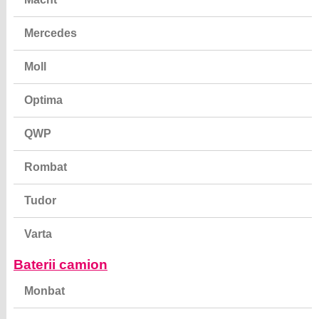
Moll
Optima
QWP
Rombat
Tudor
Varta
Baterii camion
Monbat
Rombat
Varta