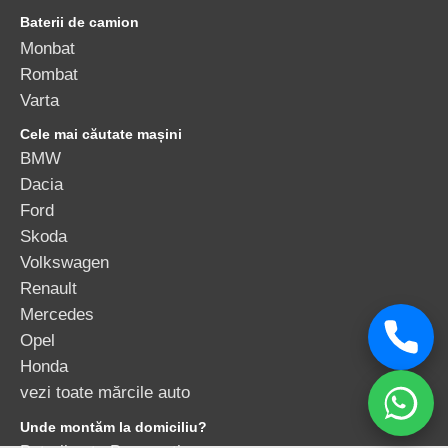
Varta
Cele mai căutate mașini
BMW
Dacia
Ford
Skoda
Volkswagen
Renault
Mercedes
Opel
Honda
vezi toate mărcile auto
Unde montăm la domiciliu?
Baterii auto București
Copyright © 2010-2026 - S.C. Amper Media S.R.L. |
ANPC