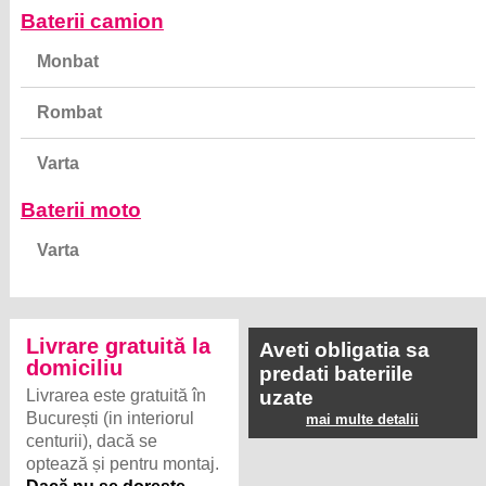
Baterii camion
Monbat
Rombat
Varta
Baterii moto
Varta
Livrare gratuită la
Aveti obligatia sa
domiciliu
predati bateriile
Livrarea este gratuită în
uzate
București (in interiorul
mai multe detalii
centurii), dacă se
optează și pentru montaj.