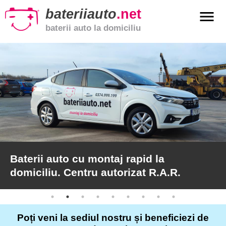
bateriiauto
.net
menu
baterii auto la domiciliu
xpand_more
Baterii
auto
xpand_more
Baterii
moto
xpand_more
Baterii
de
camion
Baterii auto cu montaj rapid la
domiciliu. Centru autorizat R.A.R.
Service
auto
Poți veni la sediul nostru și beneficiezi de
Articole