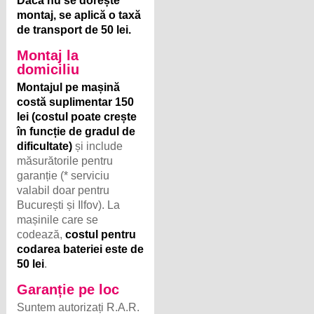
Dacă nu se dorește
montaj, se aplică o taxă
de transport de 50 lei.
Montaj la
domiciliu
Montajul pe mașină
costă suplimentar 150
lei (costul poate crește
în funcție de gradul de
dificultate)
și include
măsurătorile pentru
garanție (* serviciu
valabil doar pentru
București și Ilfov). La
mașinile care se
codează,
costul pentru
codarea bateriei este de
50 lei
.
Garanție pe loc
Suntem autorizați R.A.R.