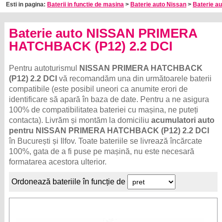
Esti in pagina:
Baterii in functie de masina
>
Baterie auto Nissan
>
Baterie a
Baterie auto NISSAN PRIMERA
HATCHBACK (P12) 2.2 DCI
Pentru autoturismul
NISSAN PRIMERA HATCHBACK
(P12) 2.2 DCI
vă recomandăm una din următoarele baterii
compatibile (este posibil uneori ca anumite erori de
identificare să apară în baza de date. Pentru a ne asigura
100% de compatibilitatea bateriei cu mașina, ne puteți
contacta). Livrăm și montăm la domiciliu
acumulatori auto
pentru NISSAN PRIMERA HATCHBACK (P12) 2.2 DCI
în București și Ilfov. Toate bateriile se livrează încărcate
100%, gata de a fi puse pe mașină, nu este necesară
formatarea acestora ulterior.
Ordonează bateriile în funcție de