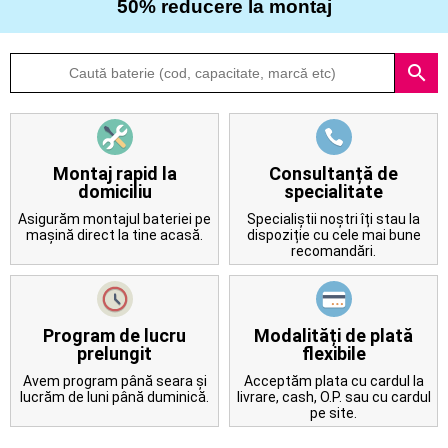
50% reducere la montaj
Despre
search
noi
Întrebări
frecvente
Montaj rapid la
Consultanță de
domiciliu
specialitate
Contact
Asigurăm montajul bateriei pe
Specialiștii noștri îți stau la
mașină direct la tine acasă.
dispoziție cu cele mai bune
recomandări.
Program de lucru
Modalități de plată
prelungit
flexibile
Avem program până seara și
Acceptăm plata cu cardul la
lucrăm de luni până duminică.
livrare, cash, O.P. sau cu cardul
pe site.