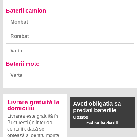
Baterii camion
Monbat
Rombat
Varta
Baterii moto
Varta
Livrare gratuită la
Aveti obligatia sa
domiciliu
predati bateriile
Livrarea este gratuită în
uzate
București (in interiorul
mai multe detalii
centurii), dacă se
optează și pentru montaj.