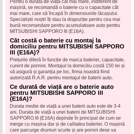
Pentru o durată de viață cât mai mare, indiferent de
mașină, se recomandă o baterie cu o capacitate cât
mai mare, care să încapă în dimensiunile lăcașului.
Specialiștii noștri îți stau la dispoziție pentru cea mai
bună recomandare pentru acumulatoare auto pentru
MITSUBISHI SAPPORO III (E16A).
Cât costă o baterie cu montaj la
domiciliu pentru MITSUBISHI SAPPORO
III (E16A)?
Prețurile diferă în funcție de marca bateriei, capacitate,
curent de pornire. Montajul la domiciliu costă 150 lei și
vă asigură și garanția pe loc, firma noastră fiind
autorizată R.A.R. pentru montajul de baterii auto.
Ce durată de viață are o baterie auto
pentru MITSUBISHI SAPPORO III
(E16A)?
Durata medie de viață a unei baterii auto este de 3-4
ani. Durata de viață a unei baterii de MITSUBISHI
SAPPORO III (E16A) depinde în principal de cum se
merge cu mașina dar și de calitatea bateriei. O mașină
care parcurge drumuri scurte și are porniri dese va