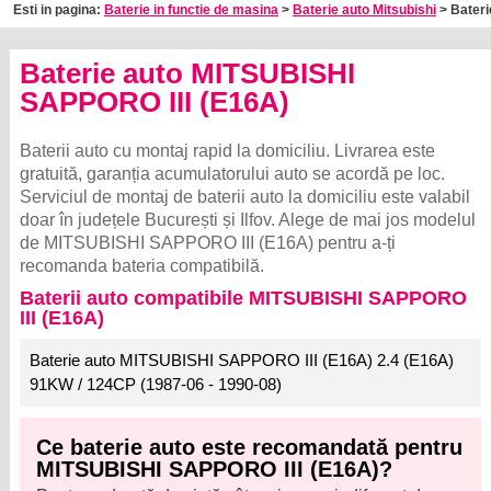
Esti in pagina:
Baterie in functie de masina
>
Baterie auto Mitsubishi
> Bateri
Baterie auto MITSUBISHI
SAPPORO III (E16A)
Baterii auto cu montaj rapid la domiciliu. Livrarea este
gratuită, garanția acumulatorului auto se acordă pe loc.
Serviciul de montaj de baterii auto la domiciliu este valabil
doar în județele București și Ilfov. Alege de mai jos modelul
de MITSUBISHI SAPPORO III (E16A) pentru a-ți
recomanda bateria compatibilă.
Baterii auto compatibile MITSUBISHI SAPPORO
III (E16A)
Baterie auto MITSUBISHI SAPPORO III (E16A) 2.4 (E16A)
91KW / 124CP (1987-06 - 1990-08)
Ce baterie auto este recomandată pentru
MITSUBISHI SAPPORO III (E16A)?