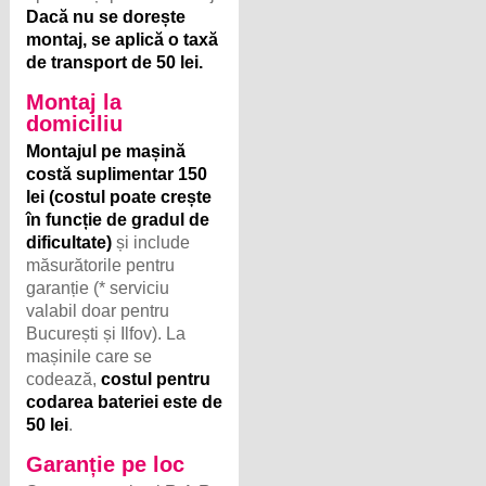
Dacă nu se dorește
montaj, se aplică o taxă
de transport de 50 lei.
Montaj la
domiciliu
Montajul pe mașină
costă suplimentar 150
lei (costul poate crește
în funcție de gradul de
dificultate)
și include
măsurătorile pentru
garanție (* serviciu
valabil doar pentru
București și Ilfov). La
mașinile care se
codează,
costul pentru
codarea bateriei este de
50 lei
.
Garanție pe loc