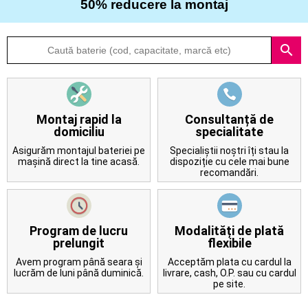
50% reducere la montaj
Despre
search
noi
Întrebări
frecvente
Montaj rapid la
Consultanță de
domiciliu
specialitate
Contact
Asigurăm montajul bateriei pe
Specialiștii noștri îți stau la
mașină direct la tine acasă.
dispoziție cu cele mai bune
recomandări.
Program de lucru
Modalități de plată
prelungit
flexibile
Avem program până seara și
Acceptăm plata cu cardul la
lucrăm de luni până duminică.
livrare, cash, O.P. sau cu cardul
pe site.