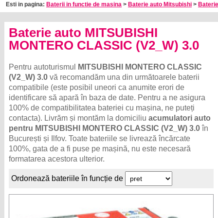
Esti in pagina:
Baterii in functie de masina
>
Baterie auto Mitsubishi
>
Baterie
Baterie auto MITSUBISHI
MONTERO CLASSIC (V2_W) 3.0
Pentru autoturismul
MITSUBISHI MONTERO CLASSIC
(V2_W) 3.0
vă recomandăm una din următoarele baterii
compatibile (este posibil uneori ca anumite erori de
identificare să apară în baza de date. Pentru a ne asigura
100% de compatibilitatea bateriei cu mașina, ne puteți
contacta). Livrăm și montăm la domiciliu
acumulatori auto
pentru MITSUBISHI MONTERO CLASSIC (V2_W) 3.0
în
București și Ilfov. Toate bateriile se livrează încărcate
100%, gata de a fi puse pe mașină, nu este necesară
formatarea acestora ulterior.
Ordonează bateriile în funcție de