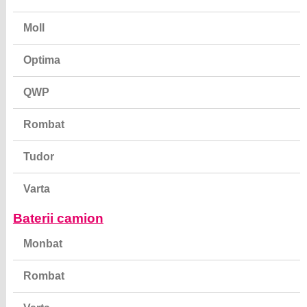
Moll
Optima
QWP
Rombat
Tudor
Varta
Baterii camion
Monbat
Rombat