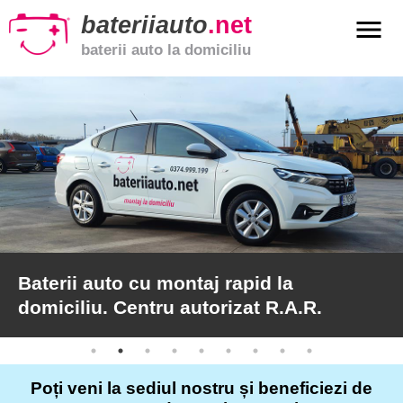
bateriiauto
.net
menu
baterii auto la domiciliu
xpand_more
Baterii
auto
xpand_more
Baterii
moto
xpand_more
Baterii
de
camion
Baterii auto cu montaj rapid la
domiciliu. Centru autorizat R.A.R.
Service
auto
Poți veni la sediul nostru și beneficiezi de
Articole