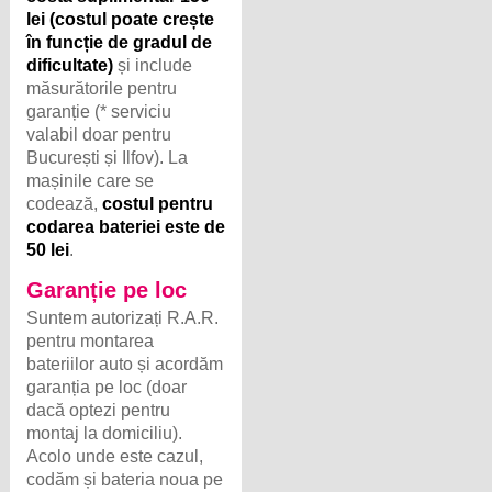
lei (costul poate crește
în funcție de gradul de
dificultate)
și include
măsurătorile pentru
garanție (* serviciu
valabil doar pentru
București și Ilfov). La
mașinile care se
codează,
costul pentru
codarea bateriei este de
50 lei
.
Garanție pe loc
Suntem autorizați R.A.R.
pentru montarea
bateriilor auto și acordăm
garanția pe loc (doar
dacă optezi pentru
montaj la domiciliu).
Acolo unde este cazul,
codăm și bateria noua pe