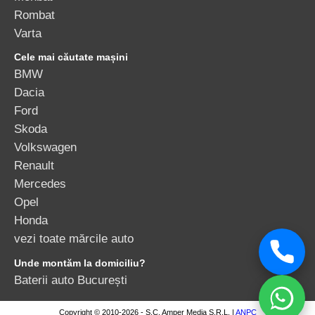
Rombat
Varta
Cele mai căutate mașini
BMW
Dacia
Ford
Skoda
Volkswagen
Renault
Mercedes
Opel
Honda
vezi toate mărcile auto
Unde montăm la domiciliu?
Baterii auto București
Copyright © 2010-2026 - S.C. Amper Media S.R.L. |
ANPC