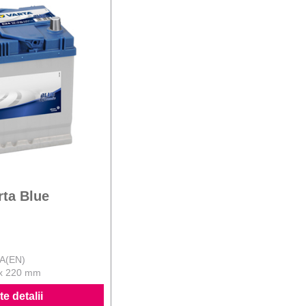
rta Blue
 A(EN)
 x 220 mm
e detalii