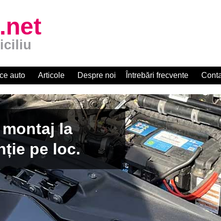
.net
iciliu
ce auto
Articole
Despre noi
Întrebări frecvente
Conta
 montaj la
nție pe loc.