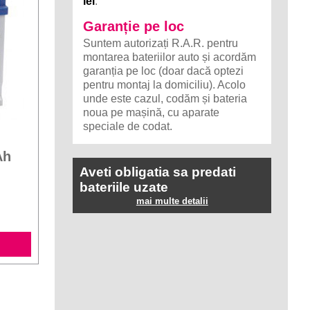
lei
.
Garanție pe loc
Suntem autorizați R.A.R. pentru
montarea bateriilor auto și acordăm
garanția pe loc (doar dacă optezi
pentru montaj la domiciliu). Acolo
unde este cazul, codăm și bateria
noua pe mașină, cu aparate
speciale de codat.
Ah
Aveti obligatia sa predati
bateriile uzate
mai multe detalii