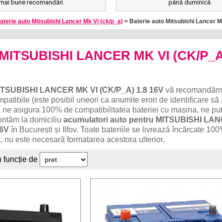
mai bune recomandări.
până duminică.
aterie auto Mitsubishi Lancer Mk Vi (ck/p_a)
> Baterie auto Mitsubishi Lancer M
o MITSUBISHI LANCER MK VI (CK/P_A
ITSUBISHI LANCER MK VI (CK/P_A) 1.8 16V
vă recomandăm 
patibile (este posibil uneori ca anumite erori de identificare să
 ne asigura 100% de compatibilitatea bateriei cu mașina, ne put
ontăm la domiciliu
acumulatori auto pentru MITSUBISHI LA
16V
în București și Ilfov. Toate bateriile se livrează încărcate 10
, nu este necesară formatarea acestora ulterior.
n funcție de