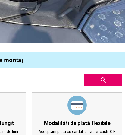
la montaj
search
lungit
Modalități de plată flexibile
ăm de luni
Acceptăm plata cu cardul la livrare, cash, O.P.