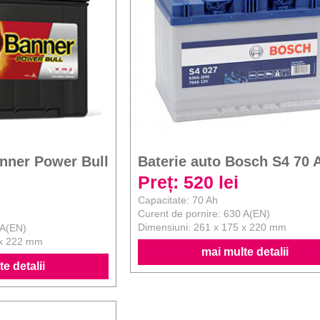
anner Power Bull
Baterie auto Bosch S4 70 
Preț: 520 lei
Capacitate: 70 Ah
Curent de pornire: 630 A(EN)
Dimensiuni: 261 x 175 x 220 mm
 A(EN)
 x 222 mm
mai multe detalii
e detalii