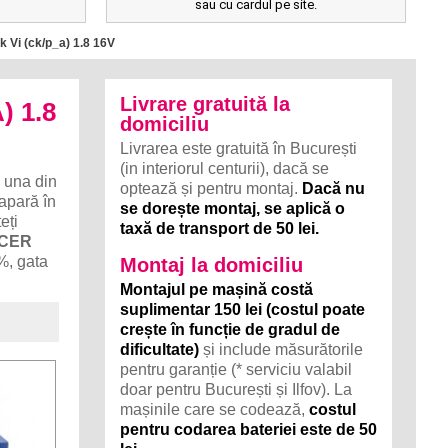
sau cu cardul pe site.
k Vi (ck/p_a) 1.8 16V
Livrare gratuită la
) 1.8
domiciliu
Livrarea este gratuită în București
(in interiorul centurii), dacă se
una din
optează și pentru montaj.
Dacă nu
 apară în
se dorește montaj, se aplică o
eți
taxă de transport de 50 lei.
NCER
0%, gata
Montaj la domiciliu
Montajul pe mașină costă
suplimentar 150 lei (costul poate
crește în funcție de gradul de
dificultate)
și include măsurătorile
pentru garanție (* serviciu valabil
doar pentru București și Ilfov). La
mașinile care se codează,
costul
pentru codarea bateriei este de 50