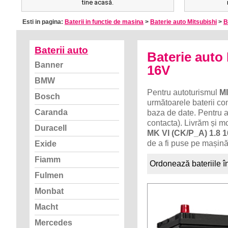
tine acasă.
Esti in pagina:
Baterii in functie de masina
>
Baterie auto Mitsubishi
>
B
Baterii auto
Baterie aut
Banner
16V
BMW
Pentru autoturismul
M
Bosch
următoarele baterii com
Caranda
baza de date. Pentru a
contacta). Livrăm și m
Duracell
MK VI (CK/P_A) 1.8 
de a fi puse pe mașină
Exide
Fiamm
Ordonează bateriile î
Fulmen
Monbat
Macht
Mercedes