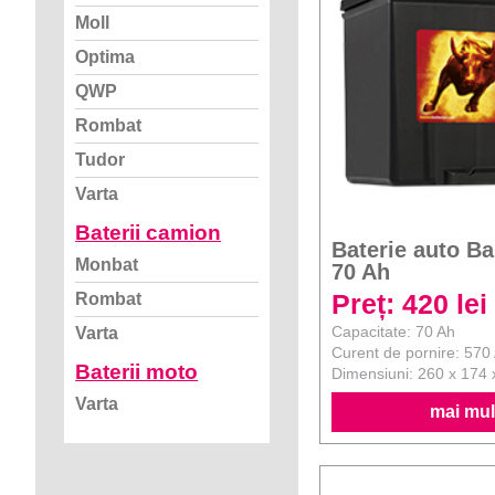
Moll
Optima
QWP
Rombat
Tudor
Varta
Baterii camion
Baterie auto B
Monbat
70 Ah
Preț: 420 lei
Rombat
Capacitate: 70 Ah
Varta
Curent de pornire: 570
Baterii moto
Dimensiuni: 260 x 174
Varta
mai mult