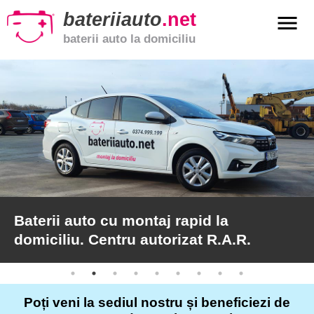
bateriiauto
.net
menu
baterii auto la domiciliu
xpand_more
Baterii
auto
xpand_more
Baterii
moto
xpand_more
Baterii
de
camion
Baterii auto cu montaj rapid la
domiciliu. Centru autorizat R.A.R.
Service
auto
Poți veni la sediul nostru și beneficiezi de
Articole