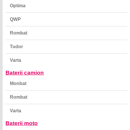
Optima
QWP
Rombat
Tudor
Varta
Baterii camion
Monbat
Rombat
Varta
Baterii moto