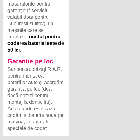
măsurătorile pentru
garanție (* serviciu
valabil doar pentru
București și Ilfov). La
mașinile care se
codează,
costul pentru
codarea bateriei este de
50 lei
.
Garanție pe loc
Suntem autorizați R.A.R.
pentru montarea
bateriilor auto și acordăm
garanția pe loc (doar
dacă optezi pentru
montaj la domiciliu).
Acolo unde este cazul,
codăm și bateria noua pe
mașină, cu aparate
speciale de codat.