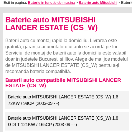
Esti in pagina:
Baterie in functie de masina
>
Baterie auto Mitsubishi
> Bateri
Baterie auto MITSUBISHI
LANCER ESTATE (CS_W)
Baterii auto cu montaj rapid la domiciliu. Livrarea este
gratuită, garanția acumulatorului auto se acordă pe loc.
Serviciul de montaj de baterii auto la domiciliu este valabil
doar în județele București și Ilfov. Alege de mai jos modelul
de MITSUBISHI LANCER ESTATE (CS_W) pentru a-ți
recomanda bateria compatibilă.
Baterii auto compatibile MITSUBISHI LANCER
ESTATE (CS_W)
Baterie auto MITSUBISHI LANCER ESTATE (CS_W) 1.6
72KW / 98CP (2003-09 - -)
Baterie auto MITSUBISHI LANCER ESTATE (CS_W) 1.8
GDI T 121KW / 165CP (2003-09 - -)