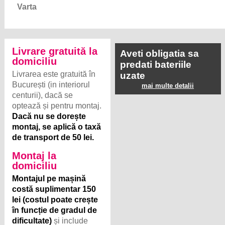
Varta
Livrare gratuită la
Aveti obligatia sa
domiciliu
predati bateriile
Livrarea este gratuită în
uzate
București (in interiorul
mai multe detalii
centurii), dacă se
optează și pentru montaj.
Dacă nu se dorește
montaj, se aplică o taxă
de transport de 50 lei.
Montaj la
domiciliu
Montajul pe mașină
costă suplimentar 150
lei (costul poate crește
în funcție de gradul de
dificultate)
și include