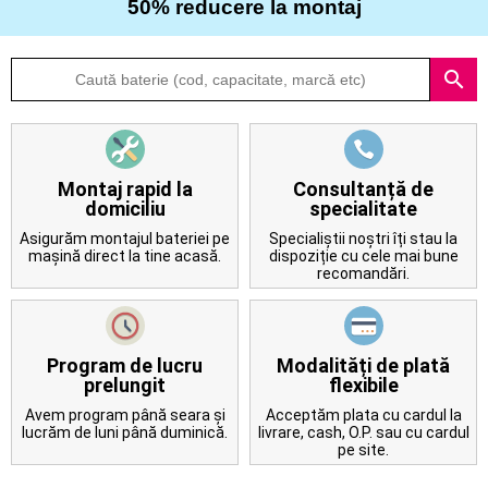
50% reducere la montaj
Despre
search
noi
Întrebări
frecvente
Montaj rapid la
Consultanță de
domiciliu
specialitate
Contact
Asigurăm montajul bateriei pe
Specialiștii noștri îți stau la
mașină direct la tine acasă.
dispoziție cu cele mai bune
recomandări.
Program de lucru
Modalități de plată
prelungit
flexibile
Avem program până seara și
Acceptăm plata cu cardul la
lucrăm de luni până duminică.
livrare, cash, O.P. sau cu cardul
pe site.