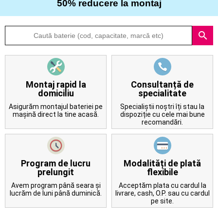
50% reducere la montaj
Despre
search
noi
Întrebări
frecvente
Montaj rapid la
Consultanță de
domiciliu
specialitate
Contact
Asigurăm montajul bateriei pe
Specialiștii noștri îți stau la
mașină direct la tine acasă.
dispoziție cu cele mai bune
recomandări.
Program de lucru
Modalități de plată
prelungit
flexibile
Avem program până seara și
Acceptăm plata cu cardul la
lucrăm de luni până duminică.
livrare, cash, O.P. sau cu cardul
pe site.