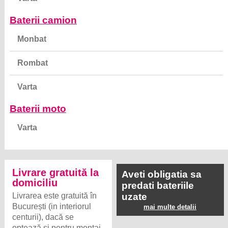
Baterii camion
Monbat
Rombat
Varta
Baterii moto
Varta
Livrare gratuită la
Aveti obligatia sa
domiciliu
predati bateriile
Livrarea este gratuită în
uzate
București (in interiorul
mai multe detalii
centurii), dacă se
optează și pentru montaj.