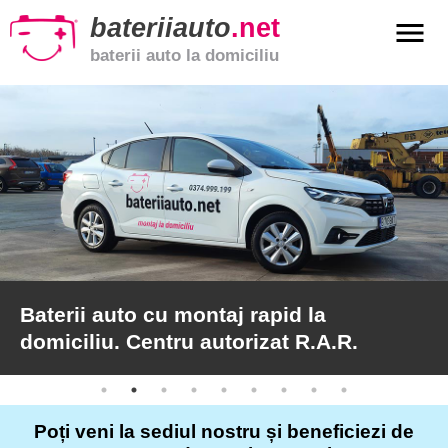
bateriiauto
.net
menu
baterii auto la domiciliu
xpand_more
Baterii
auto
xpand_more
Baterii
moto
xpand_more
Baterii
de
camion
Baterii auto cu montaj rapid la
domiciliu. Centru autorizat R.A.R.
Service
auto
Poți veni la sediul nostru și beneficiezi de
Articole