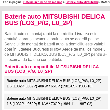
Esti in pagina:
Baterie in functie de masina
>
Baterie auto Mitsubishi
> Bateri
Baterie auto MITSUBISHI DELICA
BUS (LO3_P/G, L0_2P)
Baterii auto cu montaj rapid la domiciliu. Livrarea este
gratuită, garanția acumulatorului auto se acordă pe loc.
Serviciul de montaj de baterii auto la domiciliu este valabil
doar în județele București și Ilfov. Alege de mai jos modelul
de MITSUBISHI DELICA BUS (LO3_P/G, L0_2P) pentru a-
ți recomanda bateria compatibilă.
Baterii auto compatibile MITSUBISHI DELICA
BUS (LO3_P/G, L0_2P)
Baterie auto MITSUBISHI DELICA BUS (LO3_P/G, L0_2P)
1.6 (L032P, L062P) 48KW / 65CP (1981-09 - 1986-10)
Baterie auto MITSUBISHI DELICA BUS (LO3_P/G, L0_2P)
1.6 (L032P, L062P) 51KW / 70CP (1984-11 - 1987-02)