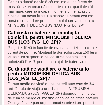
Pentru o durată de viață cât mai mare, indiferent de
mașină, se recomandă o baterie cu o capacitate cât
mai mare, care să încapă în dimensiunile lăcașului.
Specialiștii noștri îți stau la dispoziție pentru cea mai
bună recomandare pentru acumulatoare auto pentru
MITSUBISHI DELICA BUS (LO3_P/G, L0_2P).
Cât costă o baterie cu montaj la
domiciliu pentru MITSUBISHI DELICA
BUS (LO3_P/G, L0_2P)?
Prețurile diferă în funcție de marca bateriei, capacitate,
curent de pornire. Montajul la domiciliu costă 150 lei și
vă asigură și garanția pe loc, firma noastră fiind
autorizată R.A.R. pentru montajul de baterii auto.
Ce durată de viață are o baterie auto
pentru MITSUBISHI DELICA BUS
(LO3_P/G, L0_2P)?
Durata medie de viață a unei baterii auto este de 3-4
ani. Durata de viață a unei baterii de MITSUBISHI
DELICA BUS (LO3_P/G, L0_2P) depinde în principal
de cum se merge cu mașina dar și de calitatea bateriei.
O mașină care parcurge drumuri scurte și are porniri