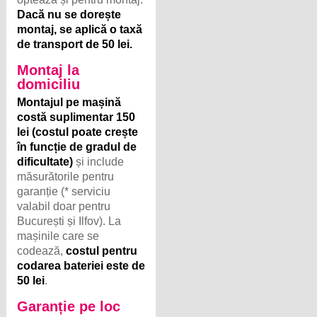
Dacă nu se dorește
montaj, se aplică o taxă
de transport de 50 lei.
Montaj la
domiciliu
Montajul pe mașină
costă suplimentar 150
lei (costul poate crește
în funcție de gradul de
dificultate)
și include
măsurătorile pentru
garanție (* serviciu
valabil doar pentru
București și Ilfov). La
mașinile care se
codează,
costul pentru
codarea bateriei este de
50 lei
.
Garanție pe loc