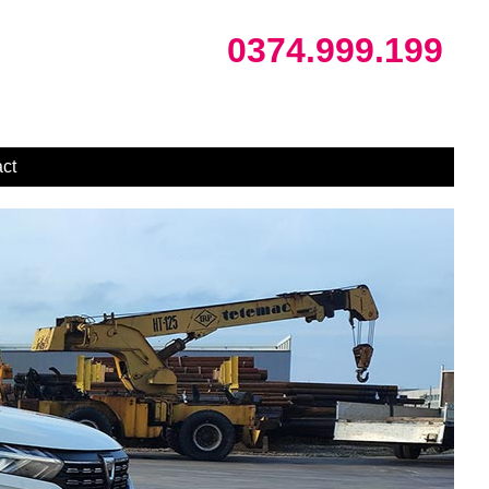
0374.999.199
ct