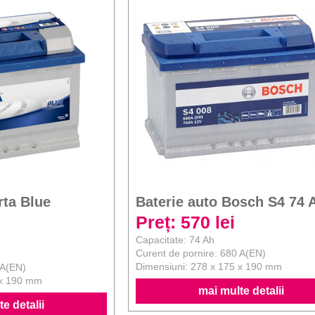
rta Blue
Baterie auto Bosch S4 74 
Preț: 570 lei
Capacitate: 74 Ah
Curent de pornire: 680 A(EN)
Dimensiuni: 278 x 175 x 190 mm
 A(EN)
 x 190 mm
mai multe detalii
e detalii