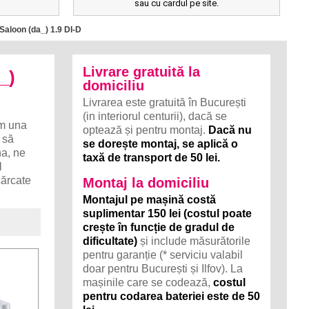
sau cu cardul pe site.
Saloon (da_) 1.9 DI-D
Livrare gratuită la
_)
domiciliu
Livrarea este gratuită în București
(in interiorul centurii), dacă se
m una
optează și pentru montaj.
Dacă nu
 să
se dorește montaj, se aplică o
na, ne
taxă de transport de 50 lei.
I
cărcate
Montaj la domiciliu
Montajul pe mașină costă
suplimentar 150 lei (costul poate
crește în funcție de gradul de
dificultate)
și include măsurătorile
pentru garanție (* serviciu valabil
doar pentru București și Ilfov). La
mașinile care se codează,
costul
pentru codarea bateriei este de 50