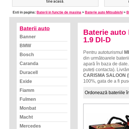
tine acasă.
Esti in pagina:
Baterii in functie de masina
>
Baterie auto Mitsubishi
>
B
Baterii auto
Baterie aut
Banner
1.9 DI-D
BMW
Pentru autoturismul
M
Bosch
din următoarele baterii
Caranda
apară în baza de date.
puteți contacta). Livr
Duracell
CARISMA SALOON (D
100%, gata de a fi pus
Exide
Fiamm
Ordonează bateriile î
Fulmen
Monbat
Macht
Mercedes