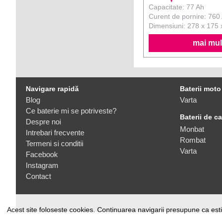
Capacitate: 77 Ah
Curent de pornire: 760
Dimensiuni: 278 x 175
mai mult
Navigare rapidă
Baterii moto
Blog
Varta
Ce baterie mi se potriveste?
Baterii de c
Despre noi
Monbat
Intrebari frecvente
Rombat
Termeni si conditii
Varta
Facebook
Instagram
Contact
Acest site foloseste cookies. Continuarea navigarii presupune ca esti 