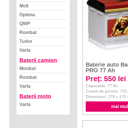
Moll
Optima
QWP
Rombat
Tudor
Varta
Baterii camion
Baterie auto B
Monbat
PRO 77 Ah
Preț: 550 lei
Rombat
Capacitate: 77 Ah
Varta
Curent de pornire: 720
Baterii moto
Dimensiuni: 278 x 175
Varta
mai mult