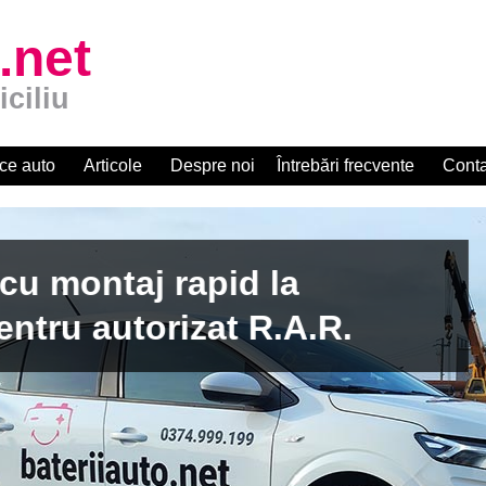
.net
iciliu
ce auto
Articole
Despre noi
Întrebări frecvente
Conta
apid la
zat R.A.R.