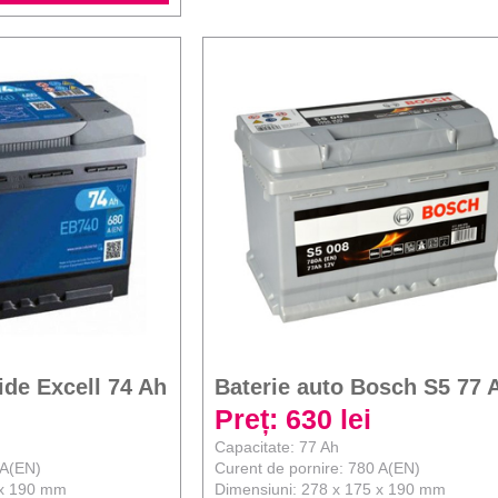
ide Excell 74 Ah
Baterie auto Bosch S5 77 
Preț: 630 lei
Capacitate: 77 Ah
 A(EN)
Curent de pornire: 780 A(EN)
 x 190 mm
Dimensiuni: 278 x 175 x 190 mm