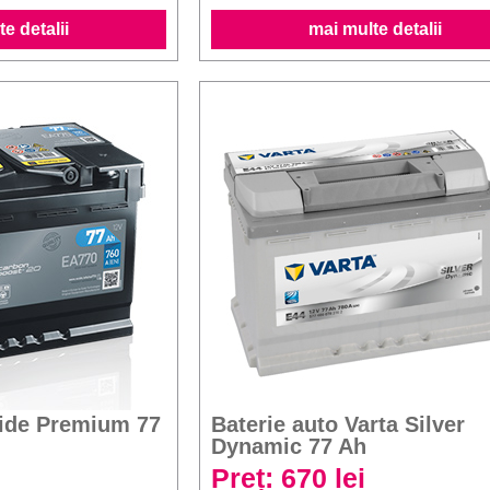
e detalii
mai multe detalii
xide Premium 77
Baterie auto Varta Silver
Dynamic 77 Ah
Preț: 670 lei