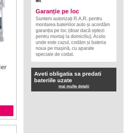
lei
.
Garanție pe loc
Suntem autorizați R.A.R. pentru
montarea bateriilor auto și acordăm
garanția pe loc (doar dacă optezi
pentru montaj la domiciliu). Acolo
unde este cazul, codăm și bateria
noua pe mașină, cu aparate
speciale de codat.
ier
Aveti obligatia sa predati
bateriile uzate
mai multe detalii