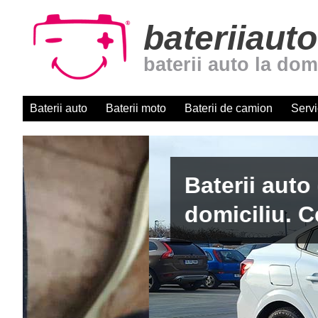
bateriiauto
baterii auto la dom
Baterii auto
Baterii moto
Baterii de camion
Servi
Baterii auto cu montaj r
domiciliu. Centru autori