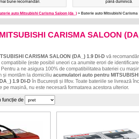
mai bune recomandări.
până duminică.
aterie auto Mitsubishi Carisma Saloon (da_)
> Baterie auto Mitsubishi Carisma 
o MITSUBISHI CARISMA SALOON (DA
ITSUBISHI CARISMA SALOON (DA_) 1.9 DI-D
vă recomandă
 compatibile (este posibil uneori ca anumite erori de identificare
 Pentru a ne asigura 100% de compatibilitatea bateriei cu mași
ăm și montăm la domiciliu
acumulatori auto pentru MITSUBISH
A_) 1.9 DI-D
în București și Ilfov. Toate bateriile se livrează în
e pe mașină, nu este necesară formatarea acestora ulterior.
n funcție de