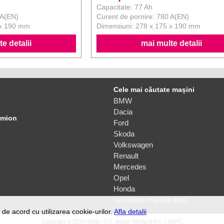
Capacitate: 77 Ah
 A(EN)
Curent de pornire: 780 A(EN)
 x 190 mm
Dimensiuni: 278 x 175 x 190 mm
e detalii
mai multe detalii
Cele mai căutate mașini
BMW
Dacia
amion
Ford
Skoda
Volkswagen
Renault
Mercedes
Opel
Honda
vezi toate mărcile auto
de acord cu utilizarea cookie-urilor.
Afla detalii
Copyright © 2010-2026 - S.C. Amper Media S.R.L. |
ANPC