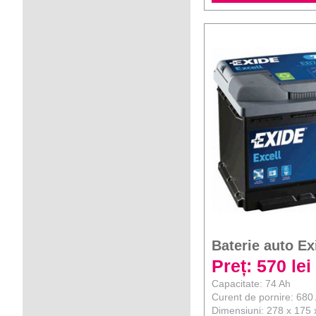
Baterie auto Ex
Preț: 570 lei
Capacitate: 74 Ah
Curent de pornire: 680
Dimensiuni: 278 x 175