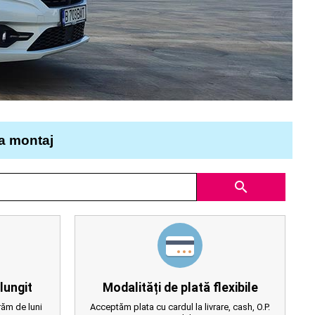
la montaj
search
lungit
Modalități de plată flexibile
ăm de luni
Acceptăm plata cu cardul la livrare, cash, O.P.