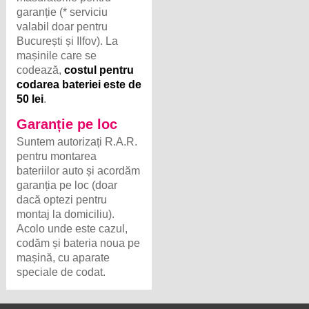
garanție (* serviciu
valabil doar pentru
București și Ilfov). La
mașinile care se
codează,
costul pentru
codarea bateriei este de
50 lei
.
Garanție pe loc
Suntem autorizați R.A.R.
pentru montarea
bateriilor auto și acordăm
garanția pe loc (doar
dacă optezi pentru
montaj la domiciliu).
Acolo unde este cazul,
codăm și bateria noua pe
mașină, cu aparate
speciale de codat.