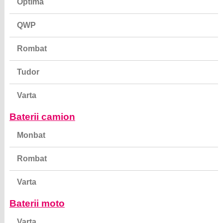
Optima
QWP
Rombat
Tudor
Varta
Baterii camion
Monbat
Rombat
Varta
Baterii moto
Varta