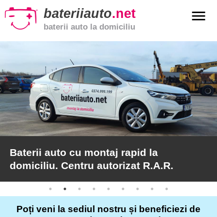
bateriiauto
.net
menu
baterii auto la domiciliu
xpand_more
Baterii
auto
xpand_more
Baterii
moto
xpand_more
Baterii
de
camion
Baterii auto cu montaj rapid la
domiciliu. Centru autorizat R.A.R.
Service
auto
Poți veni la sediul nostru și beneficiezi de
Articole