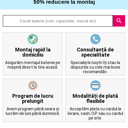
50% reducere la montaj
Despre
search
noi
Întrebări
frecvente
Montaj rapid la
Consultanță de
domiciliu
specialitate
Contact
Asigurăm montajul bateriei pe
Specialiștii noștri îți stau la
mașină direct la tine acasă.
dispoziție cu cele mai bune
recomandări.
Program de lucru
Modalități de plată
prelungit
flexibile
Avem program până seara și
Acceptăm plata cu cardul la
lucrăm de luni până duminică.
livrare, cash, O.P. sau cu cardul
pe site.