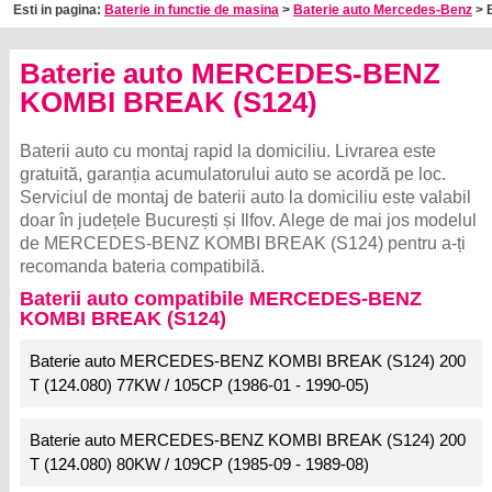
Esti in pagina:
Baterie in functie de masina
>
Baterie auto Mercedes-Benz
> 
Baterie auto MERCEDES-BENZ
KOMBI BREAK (S124)
Baterii auto cu montaj rapid la domiciliu. Livrarea este
gratuită, garanția acumulatorului auto se acordă pe loc.
Serviciul de montaj de baterii auto la domiciliu este valabil
doar în județele București și Ilfov. Alege de mai jos modelul
de MERCEDES-BENZ KOMBI BREAK (S124) pentru a-ți
recomanda bateria compatibilă.
Baterii auto compatibile MERCEDES-BENZ
KOMBI BREAK (S124)
Baterie auto MERCEDES-BENZ KOMBI BREAK (S124) 200
T (124.080) 77KW / 105CP (1986-01 - 1990-05)
Baterie auto MERCEDES-BENZ KOMBI BREAK (S124) 200
T (124.080) 80KW / 109CP (1985-09 - 1989-08)