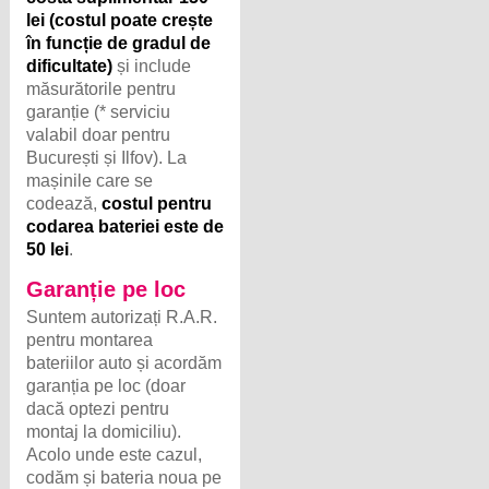
lei (costul poate crește
în funcție de gradul de
dificultate)
și include
măsurătorile pentru
garanție (* serviciu
valabil doar pentru
București și Ilfov). La
mașinile care se
codează,
costul pentru
codarea bateriei este de
50 lei
.
Garanție pe loc
Suntem autorizați R.A.R.
pentru montarea
bateriilor auto și acordăm
garanția pe loc (doar
dacă optezi pentru
montaj la domiciliu).
Acolo unde este cazul,
codăm și bateria noua pe