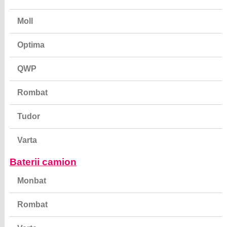
Moll
Optima
QWP
Rombat
Tudor
Varta
Baterii camion
Monbat
Rombat
Varta