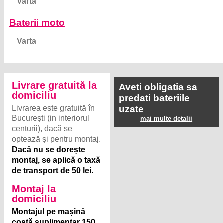
Baterii moto
Varta
Livrare gratuită la
Aveti obligatia sa
domiciliu
predati bateriile
Livrarea este gratuită în
uzate
București (in interiorul
mai multe detalii
centurii), dacă se
optează și pentru montaj.
Dacă nu se dorește
montaj, se aplică o taxă
de transport de 50 lei.
Montaj la
domiciliu
Montajul pe mașină
costă suplimentar 150