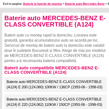
Esti in pagina:
Baterie in functie de masina
>
Baterie auto Mercedes-Benz
> B
Baterie auto MERCEDES-BENZ E-
CLASS CONVERTIBLE (A124)
Baterii auto cu montaj rapid la domiciliu. Livrarea este
gratuită, garanția acumulatorului auto se acordă pe loc.
Serviciul de montaj de baterii auto la domiciliu este valabil
doar în județele București și Ilfov. Alege de mai jos modelul
de MERCEDES-BENZ E-CLASS CONVERTIBLE (A124)
pentru a-ți recomanda bateria compatibilă.
Baterii auto compatibile MERCEDES-BENZ E-
CLASS CONVERTIBLE (A124)
Baterie auto MERCEDES-BENZ E-CLASS CONVERTIBLE
(A124) E 200 (124.060) 100KW / 136CP (1993-06 - 1998-03)
Baterie auto MERCEDES-BENZ E-CLASS CONVERTIBLE
(A124) E 220 (124.062) 110KW / 150CP (1993-06 - 1998-03)