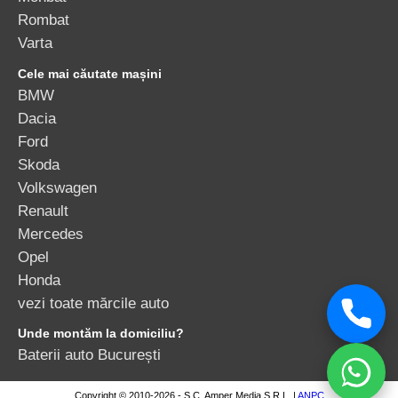
Rombat
Varta
Cele mai căutate mașini
BMW
Dacia
Ford
Skoda
Volkswagen
Renault
Mercedes
Opel
Honda
vezi toate mărcile auto
Unde montăm la domiciliu?
Baterii auto București
Copyright © 2010-2026 - S.C. Amper Media S.R.L. |
ANPC