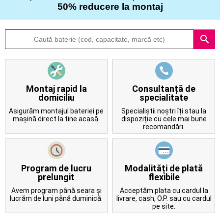
50% reducere la montaj
Despre
search
noi
Întrebări
frecvente
Montaj rapid la
Consultanță de
domiciliu
specialitate
Contact
Asigurăm montajul bateriei pe
Specialiștii noștri îți stau la
mașină direct la tine acasă.
dispoziție cu cele mai bune
recomandări.
Program de lucru
Modalități de plată
prelungit
flexibile
Avem program până seara și
Acceptăm plata cu cardul la
lucrăm de luni până duminică.
livrare, cash, O.P. sau cu cardul
pe site.