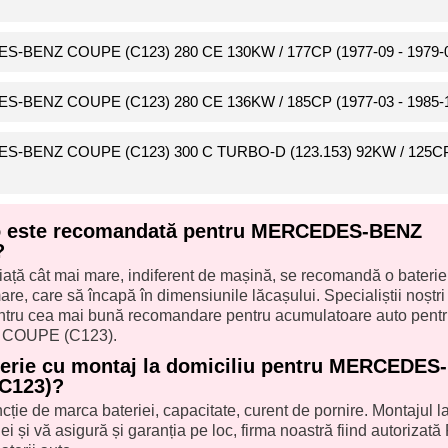
ES-BENZ COUPE (C123) 280 CE 130KW / 177CP (1977-09 - 1979-
ES-BENZ COUPE (C123) 280 CE 136KW / 185CP (1977-03 - 1985-
DES-BENZ COUPE (C123) 300 C TURBO-D (123.153) 92KW / 125C
to este recomandată pentru MERCEDES-BENZ
?
iață cât mai mare, indiferent de mașină, se recomandă o baterie
re, care să încapă în dimensiunile lăcașului. Specialiștii noștri î
pentru cea mai bună recomandare pentru acumulatoare auto pent
COUPE (C123).
terie cu montaj la domiciliu pentru MERCEDES-
C123)?
uncție de marca bateriei, capacitate, curent de pornire. Montajul l
ei și vă asigură și garanția pe loc, firma noastră fiind autorizată