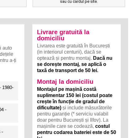
sau cu cardul pe site.
Livrare gratuită la
domiciliu
Livrarea este gratuită în București
i auto
(in interiorul centurii), dacă se
udețele
optează și pentru montaj.
Dacă nu
ru a-ți
se dorește montaj, se aplică o
taxă de transport de 50 lei.
Montaj la domiciliu
 1980-
Montajul pe mașină costă
suplimentar 150 lei (costul poate
crește în funcție de gradul de
dificultate)
și include măsurătorile
4 -
pentru garanție (* serviciu valabil
doar pentru București și Ilfov). La
mașinile care se codează,
costul
 -
pentru codarea bateriei este de 50