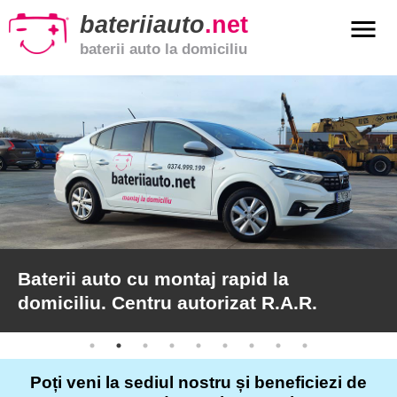
bateriiauto
.net
menu
baterii auto la domiciliu
xpand_more
Baterii
auto
xpand_more
Baterii
moto
xpand_more
Baterii
de
camion
Baterii auto cu montaj rapid la
domiciliu. Centru autorizat R.A.R.
Service
auto
Poți veni la sediul nostru și beneficiezi de
Articole