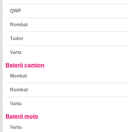
QWP
Rombat
Tudor
Varta
Baterii camion
Monbat
Rombat
Varta
Baterii moto
Varta