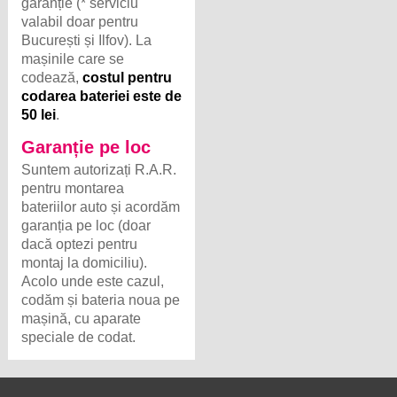
garanție (* serviciu
valabil doar pentru
București și Ilfov). La
mașinile care se
codează,
costul pentru
codarea bateriei este de
50 lei
.
Garanție pe loc
Suntem autorizați R.A.R.
pentru montarea
bateriilor auto și acordăm
garanția pe loc (doar
dacă optezi pentru
montaj la domiciliu).
Acolo unde este cazul,
codăm și bateria noua pe
mașină, cu aparate
speciale de codat.