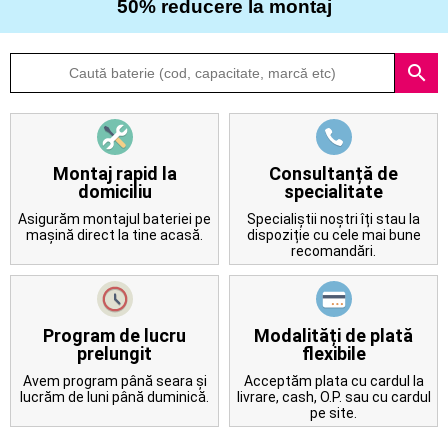
50% reducere la montaj
Despre
search
noi
Întrebări
frecvente
Montaj rapid la
Consultanță de
domiciliu
specialitate
Contact
Asigurăm montajul bateriei pe
Specialiștii noștri îți stau la
mașină direct la tine acasă.
dispoziție cu cele mai bune
recomandări.
Program de lucru
Modalități de plată
prelungit
flexibile
Avem program până seara și
Acceptăm plata cu cardul la
lucrăm de luni până duminică.
livrare, cash, O.P. sau cu cardul
pe site.