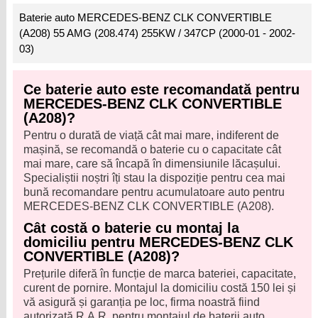
Baterie auto MERCEDES-BENZ CLK CONVERTIBLE
(A208) 55 AMG (208.474) 255KW / 347CP (2000-01 - 2002-
03)
Ce baterie auto este recomandată pentru
MERCEDES-BENZ CLK CONVERTIBLE
(A208)?
Pentru o durată de viață cât mai mare, indiferent de
mașină, se recomandă o baterie cu o capacitate cât
mai mare, care să încapă în dimensiunile lăcașului.
Specialiștii noștri îți stau la dispoziție pentru cea mai
bună recomandare pentru acumulatoare auto pentru
MERCEDES-BENZ CLK CONVERTIBLE (A208).
Cât costă o baterie cu montaj la
domiciliu pentru MERCEDES-BENZ CLK
CONVERTIBLE (A208)?
Prețurile diferă în funcție de marca bateriei, capacitate,
curent de pornire. Montajul la domiciliu costă 150 lei și
vă asigură și garanția pe loc, firma noastră fiind
autorizată R.A.R. pentru montajul de baterii auto.