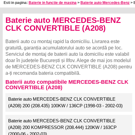
Esti in pagina:
Baterie in functie de masina
>
Baterie auto Mercedes-Benz
> B
Baterie auto MERCEDES-BENZ
CLK CONVERTIBLE (A208)
Baterii auto cu montaj rapid la domiciliu. Livrarea este
gratuită, garanția acumulatorului auto se acordă pe loc.
Serviciul de montaj de baterii auto la domiciliu este valabil
doar în județele București și Ilfov. Alege de mai jos modelul
de MERCEDES-BENZ CLK CONVERTIBLE (A208) pentru
a-ți recomanda bateria compatibilă.
Baterii auto compatibile MERCEDES-BENZ CLK
CONVERTIBLE (A208)
Baterie auto MERCEDES-BENZ CLK CONVERTIBLE
(A208) 200 (208.435) 100KW / 136CP (1998-03 - 2002-03)
Baterie auto MERCEDES-BENZ CLK CONVERTIBLE
(A208) 200 KOMPRESSOR (208.444) 120KW / 163CP
(2000-06 - 2002-03)