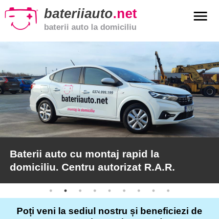
bateriiauto
.net
menu
baterii auto la domiciliu
xpand_more
Baterii
auto
xpand_more
Baterii
moto
xpand_more
Baterii
de
camion
Baterii auto cu montaj rapid la
domiciliu. Centru autorizat R.A.R.
Service
auto
Poți veni la sediul nostru și beneficiezi de
Articole