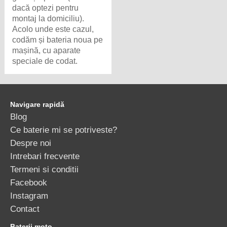
dacă optezi pentru
montaj la domiciliu).
Acolo unde este cazul,
codăm și bateria noua pe
mașină, cu aparate
speciale de codat.
Navigare rapidă
Blog
Ce baterie mi se potriveste?
Despre noi
Intrebari frecvente
Termeni si conditii
Facebook
Instagram
Contact
Baterii moto