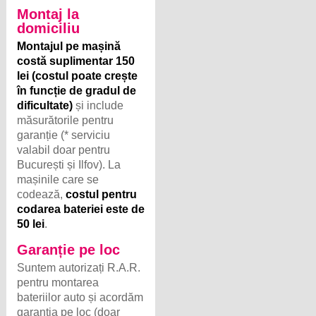
Montaj la
domiciliu
Montajul pe mașină
costă suplimentar 150
lei (costul poate crește
în funcție de gradul de
dificultate)
și include
măsurătorile pentru
garanție (* serviciu
valabil doar pentru
București și Ilfov). La
mașinile care se
codează,
costul pentru
codarea bateriei este de
50 lei
.
Garanție pe loc
Suntem autorizați R.A.R.
pentru montarea
bateriilor auto și acordăm
garanția pe loc (doar