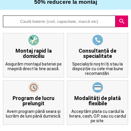
50% reducere la montaj
Despre
search
noi
Întrebări
frecvente
Montaj rapid la
Consultanță de
domiciliu
specialitate
Contact
Asigurăm montajul bateriei pe
Specialiștii noștri îți stau la
mașină direct la tine acasă.
dispoziție cu cele mai bune
recomandări.
Program de lucru
Modalități de plată
prelungit
flexibile
Avem program până seara și
Acceptăm plata cu cardul la
lucrăm de luni până duminică.
livrare, cash, O.P. sau cu cardul
pe site.