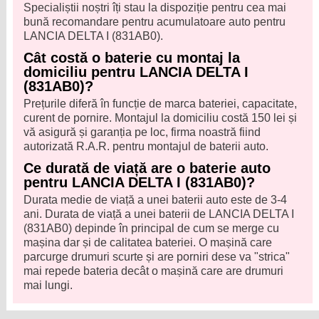
Specialiștii noștri îți stau la dispoziție pentru cea mai
bună recomandare pentru acumulatoare auto pentru
LANCIA DELTA I (831AB0).
Cât costă o baterie cu montaj la
domiciliu pentru LANCIA DELTA I
(831AB0)?
Prețurile diferă în funcție de marca bateriei, capacitate,
curent de pornire. Montajul la domiciliu costă 150 lei și
vă asigură și garanția pe loc, firma noastră fiind
autorizată R.A.R. pentru montajul de baterii auto.
Ce durată de viață are o baterie auto
pentru LANCIA DELTA I (831AB0)?
Durata medie de viață a unei baterii auto este de 3-4
ani. Durata de viață a unei baterii de LANCIA DELTA I
(831AB0) depinde în principal de cum se merge cu
mașina dar și de calitatea bateriei. O mașină care
parcurge drumuri scurte și are porniri dese va "strica"
mai repede bateria decât o mașină care are drumuri
mai lungi.