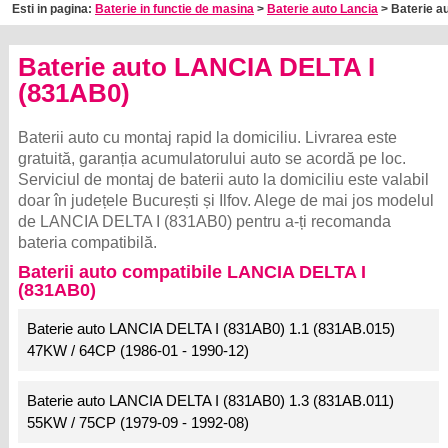
Esti in pagina:
Baterie in functie de masina
>
Baterie auto Lancia
> Baterie au
Baterie auto LANCIA DELTA I
(831AB0)
Baterii auto cu montaj rapid la domiciliu. Livrarea este
gratuită, garanția acumulatorului auto se acordă pe loc.
Serviciul de montaj de baterii auto la domiciliu este valabil
doar în județele București și Ilfov. Alege de mai jos modelul
de LANCIA DELTA I (831AB0) pentru a-ți recomanda
bateria compatibilă.
Baterii auto compatibile LANCIA DELTA I
(831AB0)
Baterie auto LANCIA DELTA I (831AB0) 1.1 (831AB.015)
47KW / 64CP (1986-01 - 1990-12)
Baterie auto LANCIA DELTA I (831AB0) 1.3 (831AB.011)
55KW / 75CP (1979-09 - 1992-08)