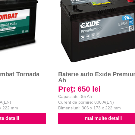
ombat Tornada
Baterie auto Exide Premiu
Ah
Preț: 650 lei
Capacitate: 95 Ah
 A(EN)
Curent de pornire: 800 A(EN)
 x 222 mm
Dimensiuni: 306 x 173 x 222 mm
e detalii
mai multe detalii