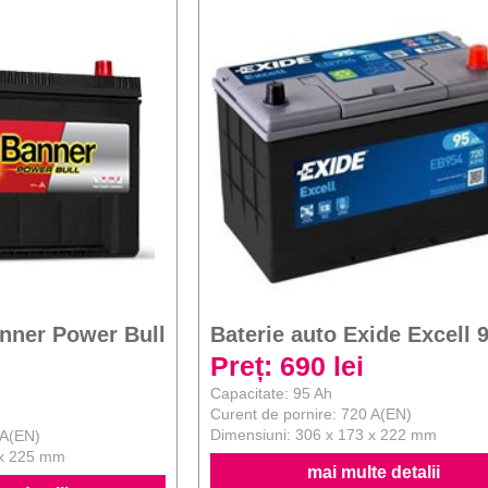
anner Power Bull
Baterie auto Exide Excell 
Preț: 690 lei
Capacitate: 95 Ah
Curent de pornire: 720 A(EN)
Dimensiuni: 306 x 173 x 222 mm
 A(EN)
 x 225 mm
mai multe detalii