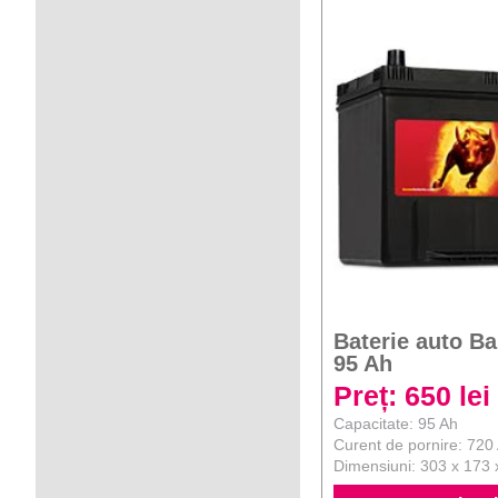
Baterie auto B
95 Ah
Preț: 650 lei
Capacitate: 95 Ah
Curent de pornire: 720
Dimensiuni: 303 x 173