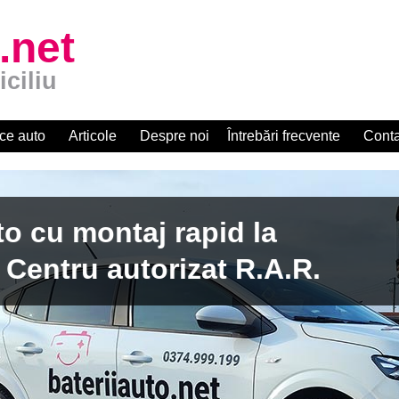
.net
iciliu
ce auto
Articole
Despre noi
Întrebări frecvente
Conta
apid la
zat R.A.R.