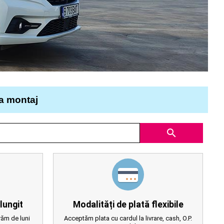
la montaj
search
lungit
Modalități de plată flexibile
ăm de luni
Acceptăm plata cu cardul la livrare, cash, O.P.