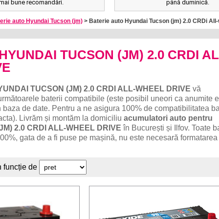
mai bune recomandări.
până duminică.
erie auto Hyundai Tucson (jm)
> Baterie auto Hyundai Tucson (jm) 2.0 CRDi All
o HYUNDAI TUCSON (JM) 2.0 CRDI AL
VE
YUNDAI TUCSON (JM) 2.0 CRDI ALL-WHEEL DRIVE
vă
ătoarele baterii compatibile (este posibil uneori ca anumite e
în baza de date. Pentru a ne asigura 100% de compatibilitatea ba
acta). Livrăm și montăm la domiciliu
acumulatori auto pentru
M) 2.0 CRDI ALL-WHEEL DRIVE
în București și Ilfov. Toate ba
100%, gata de a fi puse pe mașină, nu este necesară formatarea
n funcție de