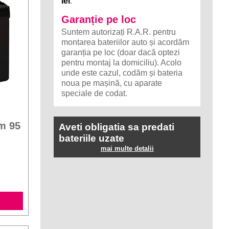
lei
.
Garanție pe loc
Suntem autorizați R.A.R. pentru
montarea bateriilor auto și acordăm
garanția pe loc (doar dacă optezi
pentru montaj la domiciliu). Acolo
unde este cazul, codăm și bateria
noua pe mașină, cu aparate
speciale de codat.
m 95
Aveti obligatia sa predati
bateriile uzate
mai multe detalii