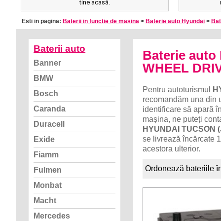
tine acasă.
Esti in pagina:
Baterii in functie de masina
>
Baterie auto Hyundai
>
Bat
Baterii auto
Baterie aut
Banner
WHEEL DRI
BMW
Pentru autoturismul
H
Bosch
recomandăm una din urm
Caranda
identificare să apară 
mașina, ne puteți cont
Duracell
HYUNDAI TUCSON (J
se livrează încărcate 
Exide
acestora ulterior.
Fiamm
Ordonează bateriile î
Fulmen
Monbat
Macht
Mercedes