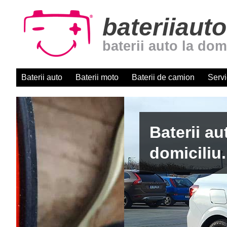
bateriiauto
baterii auto la dom
Baterii auto
Baterii moto
Baterii de camion
Servi
Baterii auto cu montaj r
domiciliu. Centru autori