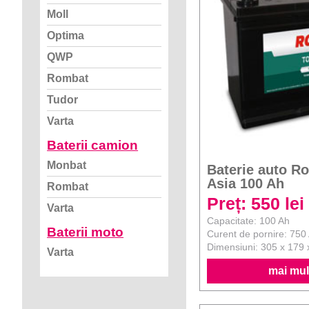
Moll
Optima
QWP
Rombat
Tudor
Varta
Baterii camion
Monbat
Baterie auto R
Asia 100 Ah
Rombat
Preț: 550 lei
Varta
Capacitate: 100 Ah
Baterii moto
Curent de pornire: 750
Dimensiuni: 305 x 179
Varta
mai mult