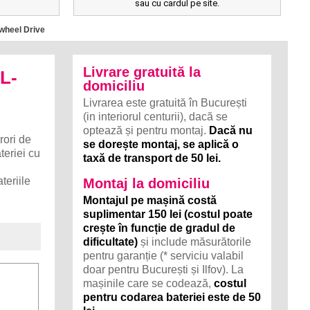
sau cu cardul pe site.
-wheel Drive
Livrare gratuită la
L-
domiciliu
Livrarea este gratuită în București
(in interiorul centurii), dacă se
optează și pentru montaj.
Dacă nu
rori de
se dorește montaj, se aplică o
teriei cu
taxă de transport de 50 lei.
teriile
Montaj la domiciliu
Montajul pe mașină costă
suplimentar 150 lei (costul poate
crește în funcție de gradul de
dificultate)
și include măsurătorile
pentru garanție (* serviciu valabil
doar pentru București și Ilfov). La
mașinile care se codează,
costul
pentru codarea bateriei este de 50