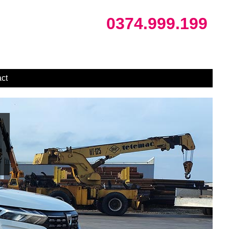
0374.999.199
ct