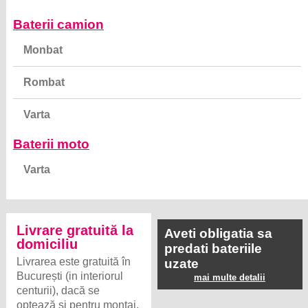
Baterii camion
Monbat
Rombat
Varta
Baterii moto
Varta
Livrare gratuită la
Aveti obligatia sa
domiciliu
predati bateriile
Livrarea este gratuită în
uzate
București (in interiorul
mai multe detalii
centurii), dacă se
optează și pentru montaj.