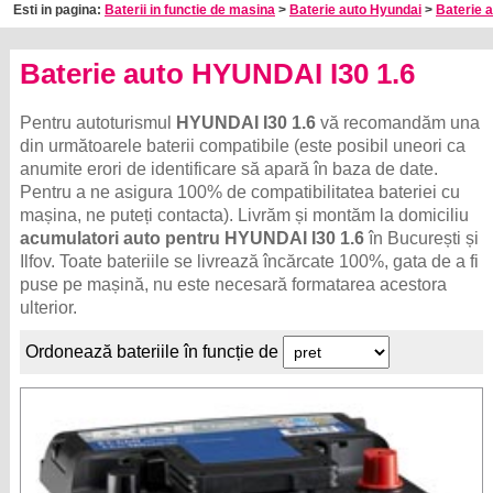
Esti in pagina:
Baterii in functie de masina
>
Baterie auto Hyundai
>
Baterie 
Baterie auto HYUNDAI I30 1.6
Pentru autoturismul
HYUNDAI I30 1.6
vă recomandăm una
din următoarele baterii compatibile (este posibil uneori ca
anumite erori de identificare să apară în baza de date.
Pentru a ne asigura 100% de compatibilitatea bateriei cu
mașina, ne puteți contacta). Livrăm și montăm la domiciliu
acumulatori auto pentru HYUNDAI I30 1.6
în București și
Ilfov. Toate bateriile se livrează încărcate 100%, gata de a fi
puse pe mașină, nu este necesară formatarea acestora
ulterior.
Ordonează bateriile în funcție de