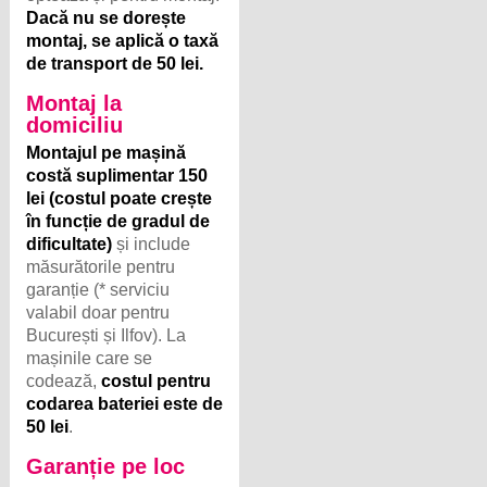
Dacă nu se dorește
montaj, se aplică o taxă
de transport de 50 lei.
Montaj la
domiciliu
Montajul pe mașină
costă suplimentar 150
lei (costul poate crește
în funcție de gradul de
dificultate)
și include
măsurătorile pentru
garanție (* serviciu
valabil doar pentru
București și Ilfov). La
mașinile care se
codează,
costul pentru
codarea bateriei este de
50 lei
.
Garanție pe loc