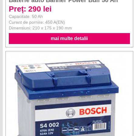
Baterie auto Banner Power Bull 50 Ah
Preț: 290 lei
Capacitate: 50 Ah
Curent de pornire: 450 A(EN)
Dimensiuni: 210 x 175 x 190 mm
mai multe detalii