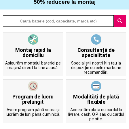
50% reducere la montaj
Despre
search
noi
Întrebări
frecvente
Montaj rapid la
Consultanță de
domiciliu
specialitate
Contact
Asigurăm montajul bateriei pe
Specialiștii noștri îți stau la
mașină direct la tine acasă.
dispoziție cu cele mai bune
recomandări.
Program de lucru
Modalități de plată
prelungit
flexibile
Avem program până seara și
Acceptăm plata cu cardul la
lucrăm de luni până duminică.
livrare, cash, O.P. sau cu cardul
pe site.