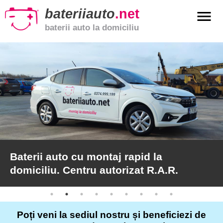
bateriiauto
.net
menu
baterii auto la domiciliu
xpand_more
Baterii
auto
xpand_more
Baterii
moto
xpand_more
Baterii
de
camion
Baterii auto cu montaj rapid la
domiciliu. Centru autorizat R.A.R.
Service
auto
Poți veni la sediul nostru și beneficiezi de
Articole