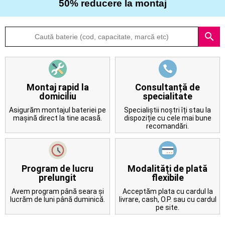
50% reducere la montaj
Despre
search
noi
Întrebări
frecvente
Montaj rapid la
Consultanță de
domiciliu
specialitate
Contact
Asigurăm montajul bateriei pe
Specialiștii noștri îți stau la
mașină direct la tine acasă.
dispoziție cu cele mai bune
recomandări.
Program de lucru
Modalități de plată
prelungit
flexibile
Avem program până seara și
Acceptăm plata cu cardul la
lucrăm de luni până duminică.
livrare, cash, O.P. sau cu cardul
pe site.