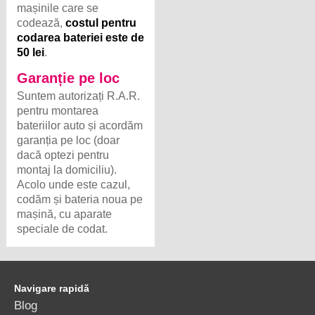
mașinile care se
codează,
costul pentru
codarea bateriei este de
50 lei
.
Garanție pe loc
Suntem autorizați R.A.R.
pentru montarea
bateriilor auto și acordăm
garanția pe loc (doar
dacă optezi pentru
montaj la domiciliu).
Acolo unde este cazul,
codăm și bateria noua pe
mașină, cu aparate
speciale de codat.
Navigare rapidă
Blog