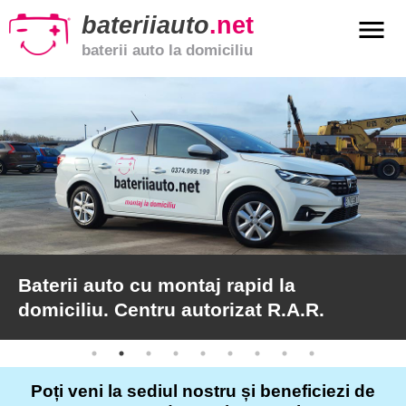
bateriiauto
.net
menu
baterii auto la domiciliu
xpand_more
Baterii
auto
xpand_more
Baterii
moto
xpand_more
Baterii
de
camion
Baterii auto cu montaj rapid la
domiciliu. Centru autorizat R.A.R.
Service
auto
Poți veni la sediul nostru și beneficiezi de
Articole