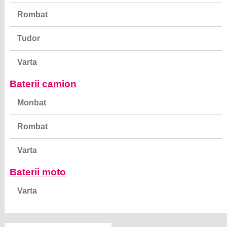
Rombat
Tudor
Varta
Baterii camion
Monbat
Rombat
Varta
Baterii moto
Varta