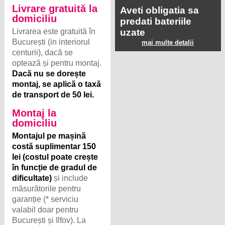
Livrare gratuită la
Aveti obligatia sa
domiciliu
predati bateriile
Livrarea este gratuită în
uzate
București (in interiorul
mai multe detalii
centurii), dacă se
optează și pentru montaj.
Dacă nu se dorește
montaj, se aplică o taxă
de transport de 50 lei.
Montaj la
domiciliu
Montajul pe mașină
costă suplimentar 150
lei (costul poate crește
în funcție de gradul de
dificultate)
și include
măsurătorile pentru
garanție (* serviciu
valabil doar pentru
București și Ilfov). La