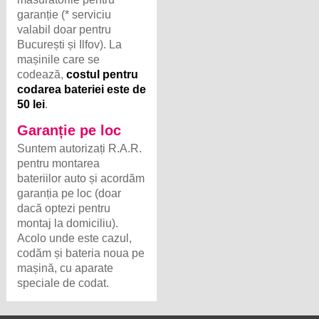
garanție (* serviciu
valabil doar pentru
București și Ilfov). La
mașinile care se
codează,
costul pentru
codarea bateriei este de
50 lei
.
Garanție pe loc
Suntem autorizați R.A.R.
pentru montarea
bateriilor auto și acordăm
garanția pe loc (doar
dacă optezi pentru
montaj la domiciliu).
Acolo unde este cazul,
codăm și bateria noua pe
mașină, cu aparate
speciale de codat.