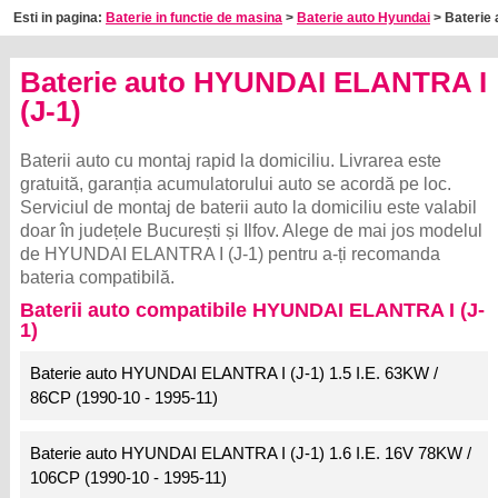
Esti in pagina:
Baterie in functie de masina
>
Baterie auto Hyundai
> Baterie a
Baterie auto HYUNDAI ELANTRA I
(J-1)
Baterii auto cu montaj rapid la domiciliu. Livrarea este
gratuită, garanția acumulatorului auto se acordă pe loc.
Serviciul de montaj de baterii auto la domiciliu este valabil
doar în județele București și Ilfov. Alege de mai jos modelul
de HYUNDAI ELANTRA I (J-1) pentru a-ți recomanda
bateria compatibilă.
Baterii auto compatibile HYUNDAI ELANTRA I (J-
1)
Baterie auto HYUNDAI ELANTRA I (J-1) 1.5 I.E. 63KW /
86CP (1990-10 - 1995-11)
Baterie auto HYUNDAI ELANTRA I (J-1) 1.6 I.E. 16V 78KW /
106CP (1990-10 - 1995-11)