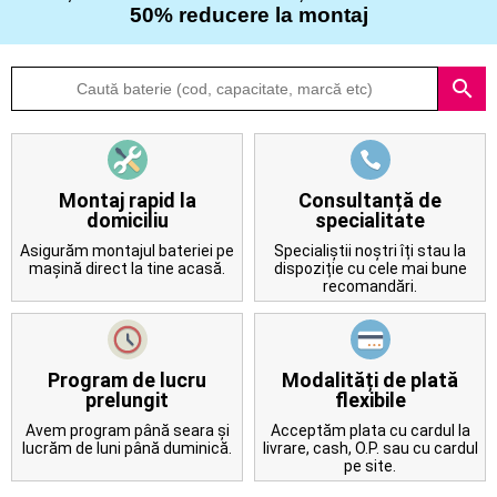
50% reducere la montaj
Despre
search
noi
Întrebări
frecvente
Montaj rapid la
Consultanță de
domiciliu
specialitate
Contact
Asigurăm montajul bateriei pe
Specialiștii noștri îți stau la
mașină direct la tine acasă.
dispoziție cu cele mai bune
recomandări.
Program de lucru
Modalități de plată
prelungit
flexibile
Avem program până seara și
Acceptăm plata cu cardul la
lucrăm de luni până duminică.
livrare, cash, O.P. sau cu cardul
pe site.