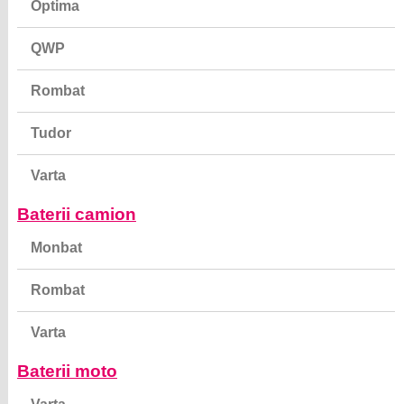
QWP
Rombat
Tudor
Varta
Baterii camion
Monbat
Rombat
Varta
Baterii moto
Varta