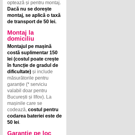
optează și pentru montaj.
Dacă nu se dorește
montaj, se aplică o taxă
de transport de 50 lei.
Montaj la
domiciliu
Montajul pe mașină
costă suplimentar 150
lei (costul poate crește
în funcție de gradul de
dificultate)
și include
măsurătorile pentru
garanție (* serviciu
valabil doar pentru
București și Ilfov). La
mașinile care se
codează,
costul pentru
codarea bateriei este de
50 lei
.
Garanție pe loc