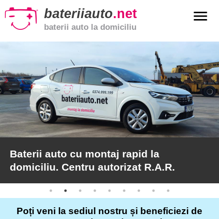
bateriiauto
.net
menu
baterii auto la domiciliu
xpand_more
Baterii
auto
xpand_more
Baterii
moto
xpand_more
Baterii
de
camion
Baterii auto cu montaj rapid la
domiciliu. Centru autorizat R.A.R.
Service
auto
Poți veni la sediul nostru și beneficiezi de
Articole