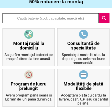
50% reducere la montaj
Despre
search
noi
Întrebări
frecvente
Montaj rapid la
Consultanță de
domiciliu
specialitate
Contact
Asigurăm montajul bateriei pe
Specialiștii noștri îți stau la
mașină direct la tine acasă.
dispoziție cu cele mai bune
recomandări.
Program de lucru
Modalități de plată
prelungit
flexibile
Avem program până seara și
Acceptăm plata cu cardul la
lucrăm de luni până duminică.
livrare, cash, O.P. sau cu cardul
pe site.