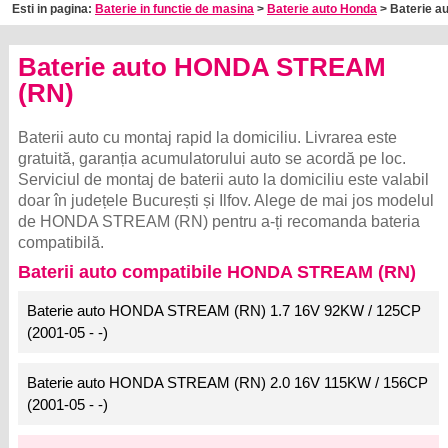
Esti in pagina:
Baterie in functie de masina
>
Baterie auto Honda
> Baterie a
Baterie auto HONDA STREAM
(RN)
Baterii auto cu montaj rapid la domiciliu. Livrarea este
gratuită, garanția acumulatorului auto se acordă pe loc.
Serviciul de montaj de baterii auto la domiciliu este valabil
doar în județele București și Ilfov. Alege de mai jos modelul
de HONDA STREAM (RN) pentru a-ți recomanda bateria
compatibilă.
Baterii auto compatibile HONDA STREAM (RN)
Baterie auto HONDA STREAM (RN) 1.7 16V 92KW / 125CP
(2001-05 - -)
Baterie auto HONDA STREAM (RN) 2.0 16V 115KW / 156CP
(2001-05 - -)