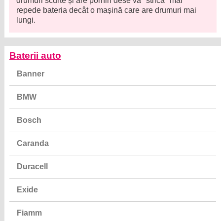
drumuri scurte și are porniri dese va "strica" mai
repede bateria decât o mașină care are drumuri mai
lungi.
Baterii auto
Banner
BMW
Bosch
Caranda
Duracell
Exide
Fiamm