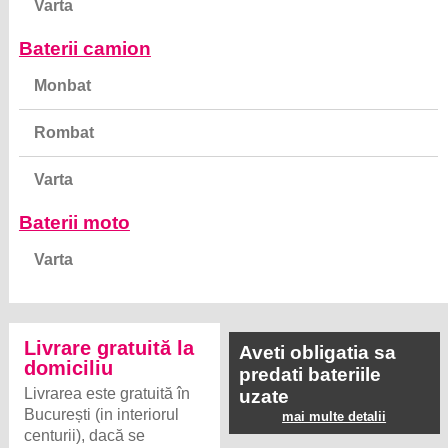
Varta
Baterii camion
Monbat
Rombat
Varta
Baterii moto
Varta
Livrare gratuită la
Aveti obligatia sa
domiciliu
predati bateriile
Livrarea este gratuită în
uzate
București (in interiorul
mai multe detalii
centurii), dacă se