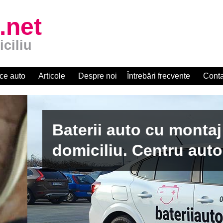
.net
iciliu
ce auto
Articole
Despre noi
Întrebări frecvente
Conta
apid la
zat R.A.R.