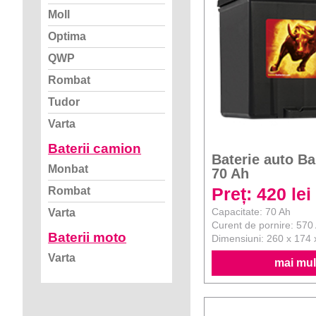
Moll
Optima
QWP
Rombat
Tudor
Varta
Baterii camion
Baterie auto B
Monbat
70 Ah
Preț: 420 lei
Rombat
Capacitate: 70 Ah
Varta
Curent de pornire: 570
Baterii moto
Dimensiuni: 260 x 174
Varta
mai mult