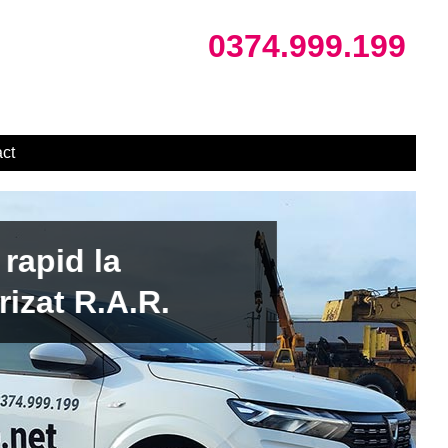
0374.999.199
ct