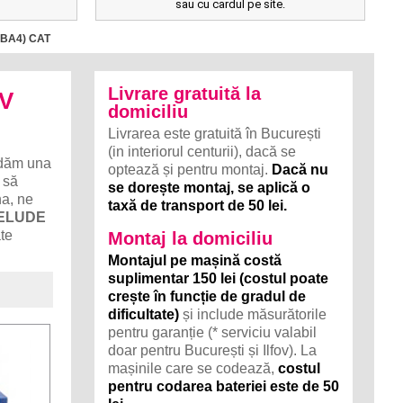
sau cu cardul pe site.
 (BA4) CAT
Livrare gratuită la
6V
domiciliu
Livrarea este gratuită în București
(in interiorul centurii), dacă se
dăm una
optează și pentru montaj.
Dacă nu
 să
se dorește montaj, se aplică o
na, ne
taxă de transport de 50 lei.
RELUDE
ate
Montaj la domiciliu
Montajul pe mașină costă
suplimentar 150 lei (costul poate
crește în funcție de gradul de
dificultate)
și include măsurătorile
pentru garanție (* serviciu valabil
doar pentru București și Ilfov). La
mașinile care se codează,
costul
pentru codarea bateriei este de 50