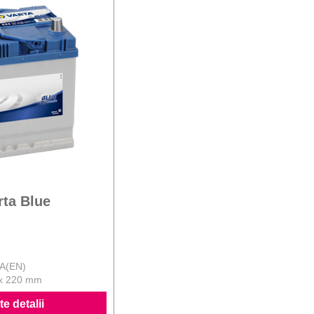
rta Blue
 A(EN)
 x 220 mm
e detalii