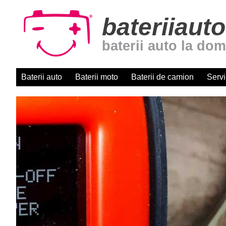
bateriiauto
baterii auto la dom
Baterii auto
Baterii moto
Baterii de camion
Servi
Baterii auto cu montaj r
domiciliu. Centru autori