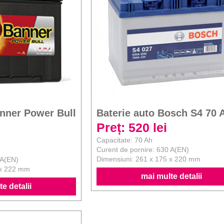
anner Power Bull
Baterie auto Bosch S4 70 
Preț: 520 lei
Capacitate: 70 Ah
Curent de pornire: 630 A(EN)
Dimensiuni: 261 x 175 x 220 mm
 A(EN)
 x 222 mm
mai multe detalii
e detalii