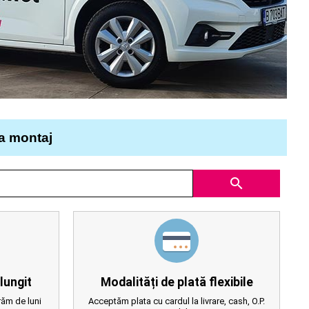
la montaj
search
lungit
Modalități de plată flexibile
ăm de luni
Acceptăm plata cu cardul la livrare, cash, O.P.