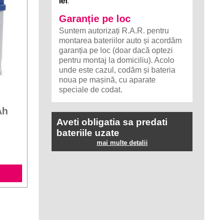
lei
.
Garanție pe loc
Suntem autorizați R.A.R. pentru
montarea bateriilor auto și acordăm
garanția pe loc (doar dacă optezi
pentru montaj la domiciliu). Acolo
unde este cazul, codăm și bateria
noua pe mașină, cu aparate
speciale de codat.
Ah
Aveti obligatia sa predati
bateriile uzate
mai multe detalii