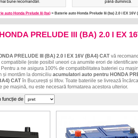
mai bune recomandări.
până duminică.
ie auto Honda Prelude Iii (ba)
> Baterie auto Honda Prelude Iii (ba) 2.0 i EX 16V
 HONDA PRELUDE III (BA) 2.0 I EX 1
NDA PRELUDE III (BA) 2.0 I EX 16V (BA4) CAT
vă recoman
 compatibile (este posibil uneori ca anumite erori de identificare
 Pentru a ne asigura 100% de compatibilitatea bateriei cu mași
ăm și montăm la domiciliu
acumulatori auto pentru HONDA P
 (BA4) CAT
în București și Ilfov. Toate bateriile se livrează încărc
e pe mașină, nu este necesară formatarea acestora ulterior.
n funcție de