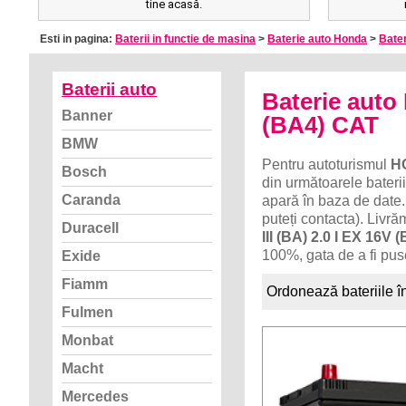
tine acasă.
Esti in pagina:
Baterii in functie de masina
>
Baterie auto Honda
>
Bater
Baterii auto
Baterie auto
Banner
(BA4) CAT
BMW
Pentru autoturismul
HO
Bosch
din următoarele baterii
Caranda
apară în baza de date.
puteți contacta). Livr
Duracell
III (BA) 2.0 I EX 16V
100%, gata de a fi pus
Exide
Fiamm
Ordonează bateriile î
Fulmen
Monbat
Macht
Mercedes