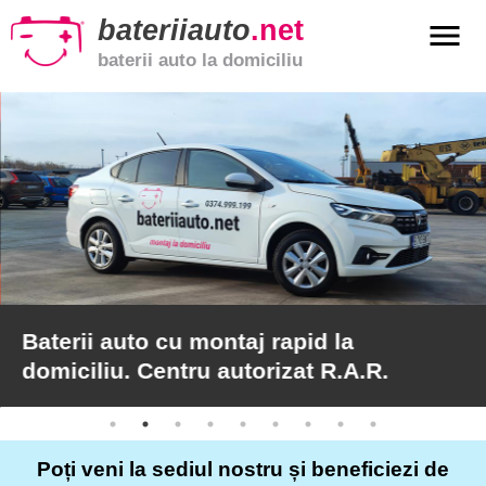
bateriiauto
.net
menu
baterii auto la domiciliu
xpand_more
Baterii
auto
xpand_more
Baterii
moto
xpand_more
Baterii
de
camion
Baterii auto cu montaj rapid la
domiciliu. Centru autorizat R.A.R.
Service
auto
Poți veni la sediul nostru și beneficiezi de
Articole