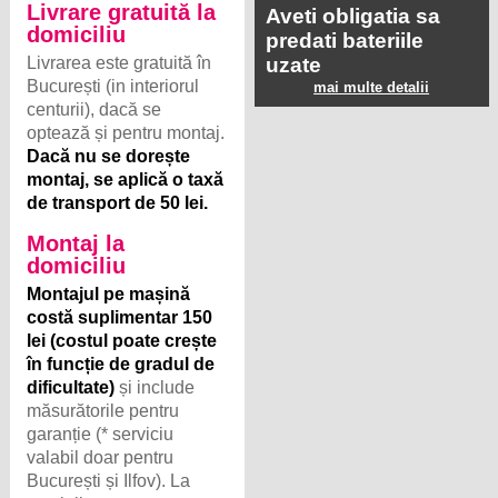
Livrare gratuită la
Aveti obligatia sa
domiciliu
predati bateriile
Livrarea este gratuită în
uzate
București (in interiorul
mai multe detalii
centurii), dacă se
optează și pentru montaj.
Dacă nu se dorește
montaj, se aplică o taxă
de transport de 50 lei.
Montaj la
domiciliu
Montajul pe mașină
costă suplimentar 150
lei (costul poate crește
în funcție de gradul de
dificultate)
și include
măsurătorile pentru
garanție (* serviciu
valabil doar pentru
București și Ilfov). La