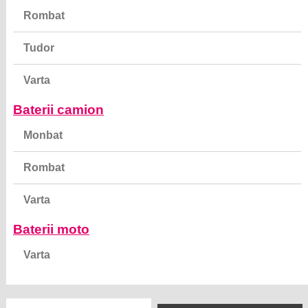
Rombat
Tudor
Varta
Baterii camion
Monbat
Rombat
Varta
Baterii moto
Varta