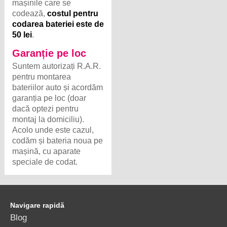
mașinile care se
codează,
costul pentru
codarea bateriei este de
50 lei
.
Garanție pe loc
Suntem autorizați R.A.R.
pentru montarea
bateriilor auto și acordăm
garanția pe loc (doar
dacă optezi pentru
montaj la domiciliu).
Acolo unde este cazul,
codăm și bateria noua pe
mașină, cu aparate
speciale de codat.
Navigare rapidă
Blog