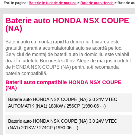
Esti in pagina:
Baterie in functie de masina
>
Baterie auto Honda
> Baterie a
Baterie auto HONDA NSX COUPE
(NA)
Baterii auto cu montaj rapid la domiciliu. Livrarea este
gratuită, garanția acumulatorului auto se acordă pe loc.
Serviciul de montaj de baterii auto la domiciliu este valabil
doar în județele București și Ilfov. Alege de mai jos modelul
de HONDA NSX COUPE (NA) pentru a-ți recomanda
bateria compatibilă.
Baterii auto compatibile HONDA NSX COUPE
(NA)
Baterie auto HONDA NSX COUPE (NA) 3.0 24V VTEC
AUTOMATIK (NA1) 188KW / 256CP (1990-06 - -)
Baterie auto HONDA NSX COUPE (NA) 3.0 24V VTEC
(NA1) 201KW / 274CP (1990-06 - -)