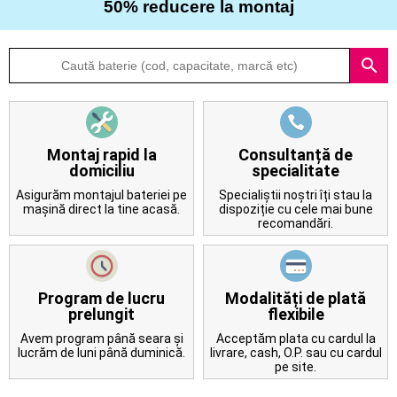
50% reducere la montaj
Despre
search
noi
Întrebări
frecvente
Montaj rapid la
Consultanță de
domiciliu
specialitate
Contact
Asigurăm montajul bateriei pe
Specialiștii noștri îți stau la
mașină direct la tine acasă.
dispoziție cu cele mai bune
recomandări.
Program de lucru
Modalități de plată
prelungit
flexibile
Avem program până seara și
Acceptăm plata cu cardul la
lucrăm de luni până duminică.
livrare, cash, O.P. sau cu cardul
pe site.