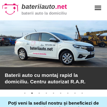
bateriiauto
.net
menu
baterii auto la domiciliu
xpand_more
Baterii
auto
xpand_more
Baterii
moto
xpand_more
Baterii
de
camion
Baterii auto cu montaj rapid la
domiciliu. Centru autorizat R.A.R.
Service
auto
Poți veni la sediul nostru și beneficiezi de
Articole