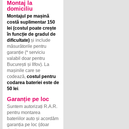
Montaj la
domiciliu
Montajul pe mașină
costă suplimentar 150
lei (costul poate crește
în funcție de gradul de
dificultate)
și include
măsurătorile pentru
garanție (* serviciu
valabil doar pentru
București și Ilfov). La
mașinile care se
codează,
costul pentru
codarea bateriei este de
50 lei
.
Garanție pe loc
Suntem autorizați R.A.R.
pentru montarea
bateriilor auto și acordăm
garanția pe loc (doar