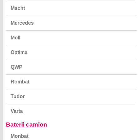
Macht
Mercedes
Moll
Optima
QWP
Rombat
Tudor
Varta
Baterii camion
Monbat