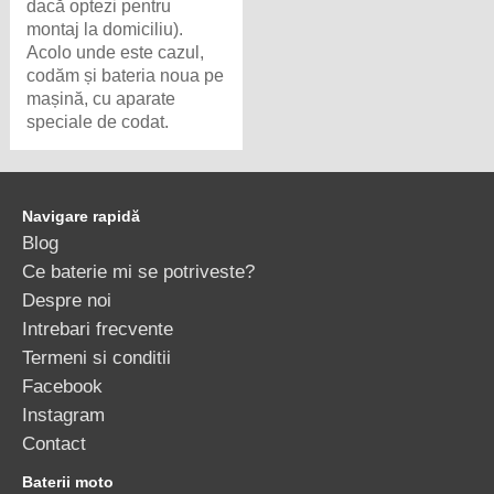
dacă optezi pentru
montaj la domiciliu).
Acolo unde este cazul,
codăm și bateria noua pe
mașină, cu aparate
speciale de codat.
Navigare rapidă
Blog
Ce baterie mi se potriveste?
Despre noi
Intrebari frecvente
Termeni si conditii
Facebook
Instagram
Contact
Baterii moto