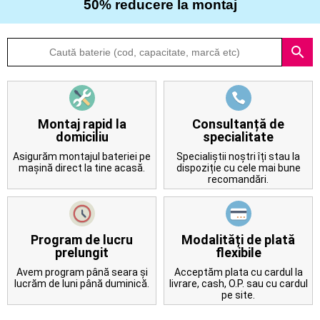
50% reducere la montaj
Despre
search
noi
Întrebări
frecvente
Montaj rapid la
Consultanță de
domiciliu
specialitate
Contact
Asigurăm montajul bateriei pe
Specialiștii noștri îți stau la
mașină direct la tine acasă.
dispoziție cu cele mai bune
recomandări.
Program de lucru
Modalități de plată
prelungit
flexibile
Avem program până seara și
Acceptăm plata cu cardul la
lucrăm de luni până duminică.
livrare, cash, O.P. sau cu cardul
pe site.