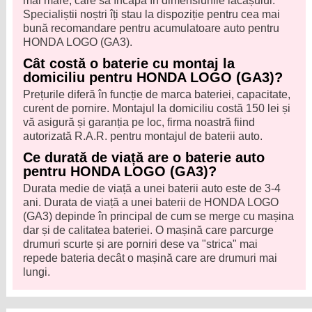
mai mare, care să încapă în dimensiunile lăcașului.
Specialiștii noștri îți stau la dispoziție pentru cea mai
bună recomandare pentru acumulatoare auto pentru
HONDA LOGO (GA3).
Cât costă o baterie cu montaj la
domiciliu pentru HONDA LOGO (GA3)?
Prețurile diferă în funcție de marca bateriei, capacitate,
curent de pornire. Montajul la domiciliu costă 150 lei și
vă asigură și garanția pe loc, firma noastră fiind
autorizată R.A.R. pentru montajul de baterii auto.
Ce durată de viață are o baterie auto
pentru HONDA LOGO (GA3)?
Durata medie de viață a unei baterii auto este de 3-4
ani. Durata de viață a unei baterii de HONDA LOGO
(GA3) depinde în principal de cum se merge cu mașina
dar și de calitatea bateriei. O mașină care parcurge
drumuri scurte și are porniri dese va "strica" mai
repede bateria decât o mașină care are drumuri mai
lungi.