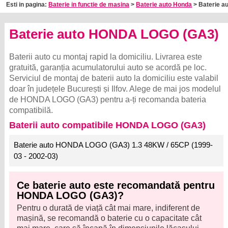
Esti in pagina:
Baterie in functie de masina
>
Baterie auto Honda
> Baterie a
Baterie auto HONDA LOGO (GA3)
Baterii auto cu montaj rapid la domiciliu. Livrarea este
gratuită, garanția acumulatorului auto se acordă pe loc.
Serviciul de montaj de baterii auto la domiciliu este valabil
doar în județele București și Ilfov. Alege de mai jos modelul
de HONDA LOGO (GA3) pentru a-ți recomanda bateria
compatibilă.
Baterii auto compatibile HONDA LOGO (GA3)
Baterie auto HONDA LOGO (GA3) 1.3 48KW / 65CP (1999-
03 - 2002-03)
Ce baterie auto este recomandată pentru
HONDA LOGO (GA3)?
Pentru o durată de viață cât mai mare, indiferent de
mașină, se recomandă o baterie cu o capacitate cât