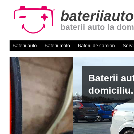
bateriiauto
baterii auto la dom
Baterii auto
Baterii moto
Baterii de camion
Servi
Baterii auto cu montaj r
domiciliu. Centru autori