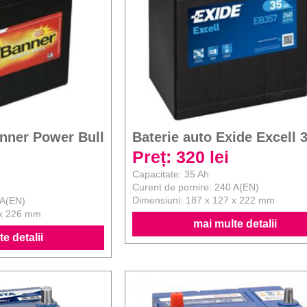
anner Power Bull
Baterie auto Exide Excell 
Preț: 320 lei
Capacitate: 35 Ah
Curent de pornire: 240 A(EN)
Dimensiuni: 187 x 127 x 222 mm
 A(EN)
 x 226 mm
mai multe detalii
e detalii