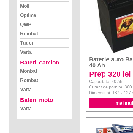
Moll
Optima
QWP
Rombat
Tudor
Varta
Baterie auto B
Baterii camion
40 Ah
Monbat
Preț: 320 lei
Rombat
Capacitate: 40 Ah
Curent de pornire: 300
Varta
Dimensiuni: 187 x 127
Baterii moto
mai mult
Varta