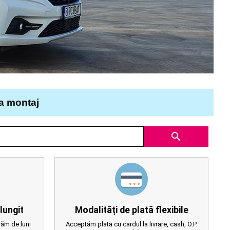
la montaj
search
lungit
Modalități de plată flexibile
ăm de luni
Acceptăm plata cu cardul la livrare, cash, O.P.