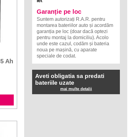
lei
.
Garanție pe loc
Suntem autorizați R.A.R. pentru
montarea bateriilor auto și acordăm
garanția pe loc (doar dacă optezi
pentru montaj la domiciliu). Acolo
unde este cazul, codăm și bateria
noua pe mașină, cu aparate
speciale de codat.
35 Ah
Aveti obligatia sa predati
bateriile uzate
mai multe detalii