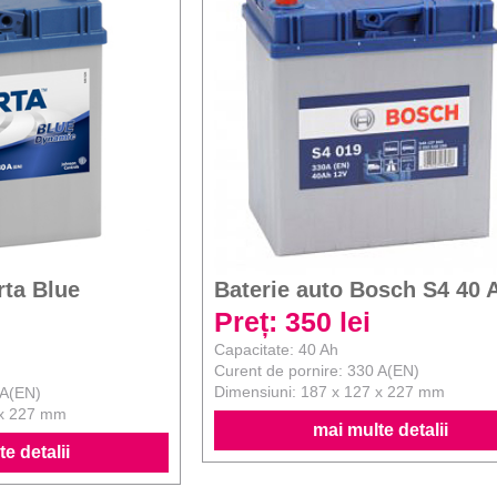
rta Blue
Baterie auto Bosch S4 40 
Preț: 350 lei
Capacitate: 40 Ah
Curent de pornire: 330 A(EN)
Dimensiuni: 187 x 127 x 227 mm
 A(EN)
 x 227 mm
mai multe detalii
e detalii