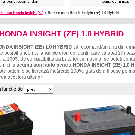
mai bune recomandări.
până duminică.
ie auto Honda Insight (ze)
> Baterie auto Honda Insight (ze) 1.0 Hybrid
o HONDA INSIGHT (ZE) 1.0 HYBRID
ONDA INSIGHT (ZE) 1.0 HYBRID
vă recomandăm una din urmă
te posibil uneori ca anumite erori de identificare să apară în ba
ura 100% de compatibilitatea bateriei cu mașina, ne puteți conta
omiciliu
acumulatori auto pentru HONDA INSIGHT (ZE) 1.0 
Toate bateriile se livrează încărcate 100%, gata de a fi puse pe m
ea acestora ulterior.
n funcție de