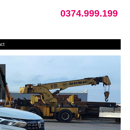
0374.999.199
ct