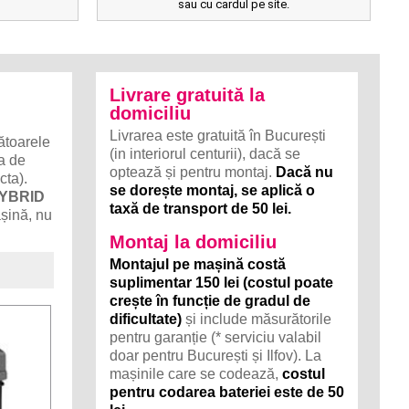
sau cu cardul pe site.
Livrare gratuită la
domiciliu
Livrarea este gratuită în București
toarele
(in interiorul centurii), dacă se
za de
optează și pentru montaj.
Dacă nu
cta).
se dorește montaj, se aplică o
HYBRID
taxă de transport de 50 lei.
așină, nu
Montaj la domiciliu
Montajul pe mașină costă
suplimentar 150 lei (costul poate
crește în funcție de gradul de
dificultate)
și include măsurătorile
pentru garanție (* serviciu valabil
doar pentru București și Ilfov). La
mașinile care se codează,
costul
pentru codarea bateriei este de 50