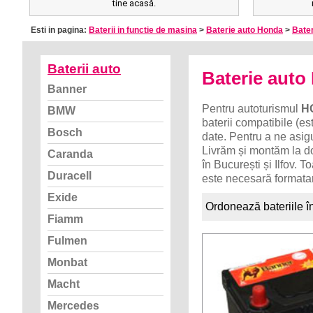
tine acasă.
Esti in pagina:
Baterii in functie de masina
>
Baterie auto Honda
>
Bater
Baterii auto
Baterie aut
Banner
Pentru autoturismul
H
BMW
baterii compatibile (es
Bosch
date. Pentru a ne asig
Livrăm și montăm la d
Caranda
în București și Ilfov. 
Duracell
este necesară formatar
Exide
Ordonează bateriile î
Fiamm
Fulmen
Monbat
Macht
Mercedes