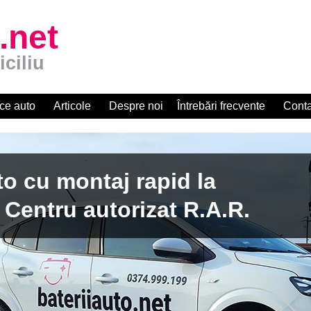
.net
iciliu
ce auto
Articole
Despre noi
Întrebări frecvente
Conta
apid la
zat R.A.R.