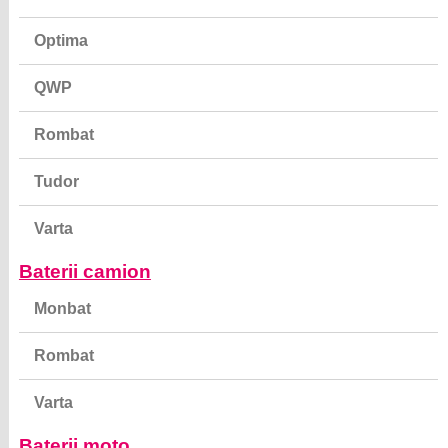
Optima
QWP
Rombat
Tudor
Varta
Baterii camion
Monbat
Rombat
Varta
Baterii moto