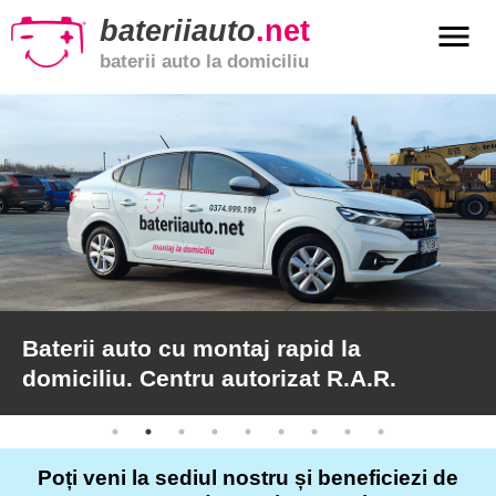
bateriiauto
.net
menu
baterii auto la domiciliu
xpand_more
Baterii
auto
xpand_more
Baterii
moto
xpand_more
Baterii
de
camion
Baterii auto cu montaj rapid la
domiciliu. Centru autorizat R.A.R.
Service
auto
Poți veni la sediul nostru și beneficiezi de
Articole