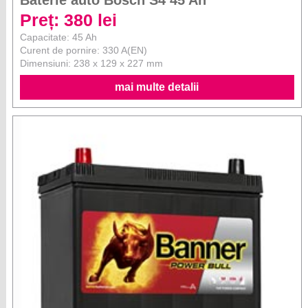
Baterie auto Bosch S4 45 Ah
Preț: 380 lei
Capacitate: 45 Ah
Curent de pornire: 330 A(EN)
Dimensiuni: 238 x 129 x 227 mm
mai multe detalii