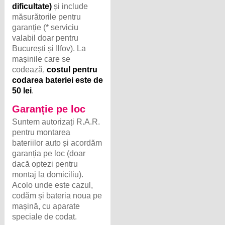
dificultate)
și include
măsurătorile pentru
garanție (* serviciu
valabil doar pentru
București și Ilfov). La
mașinile care se
codează,
costul pentru
codarea bateriei este de
50 lei
.
Garanție pe loc
Suntem autorizați R.A.R.
pentru montarea
bateriilor auto și acordăm
garanția pe loc (doar
dacă optezi pentru
montaj la domiciliu).
Acolo unde este cazul,
codăm și bateria noua pe
mașină, cu aparate
speciale de codat.