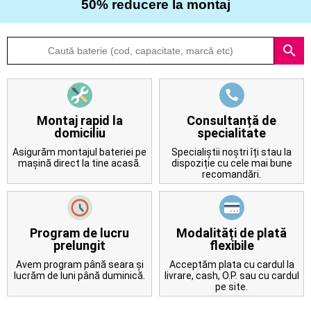
50% reducere la montaj
Despre
search
noi
Întrebări
frecvente
Montaj rapid la
Consultanță de
domiciliu
specialitate
Contact
Asigurăm montajul bateriei pe
Specialiștii noștri îți stau la
mașină direct la tine acasă.
dispoziție cu cele mai bune
recomandări.
Program de lucru
Modalități de plată
prelungit
flexibile
Avem program până seara și
Acceptăm plata cu cardul la
lucrăm de luni până duminică.
livrare, cash, O.P. sau cu cardul
pe site.