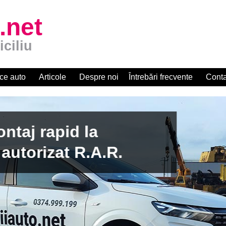
.net
iciliu
ce auto
Articole
Despre noi
Întrebări frecvente
Conta
apid la
zat R.A.R.