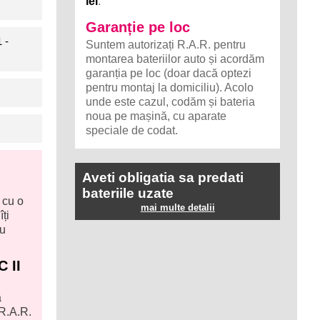
lei
.
Garanție pe loc
 -
Suntem autorizați R.A.R. pentru
montarea bateriilor auto și acordăm
garanția pe loc (doar dacă optezi
pentru montaj la domiciliu). Acolo
unde este cazul, codăm și bateria
noua pe mașină, cu aparate
speciale de codat.
Aveti obligatia sa predati
bateriile uzate
 cu o
mai multe detalii
ți
ru
C II
a
 R.A.R.