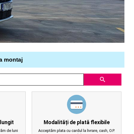
la montaj
search
lungit
Modalități de plată flexibile
ăm de luni
Acceptăm plata cu cardul la livrare, cash, O.P.