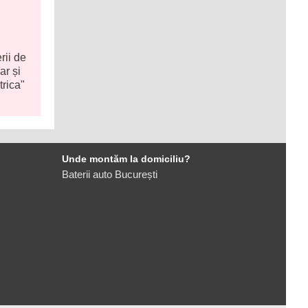
rii de
r și
trica"
Unde montăm la domiciliu?
Baterii auto București