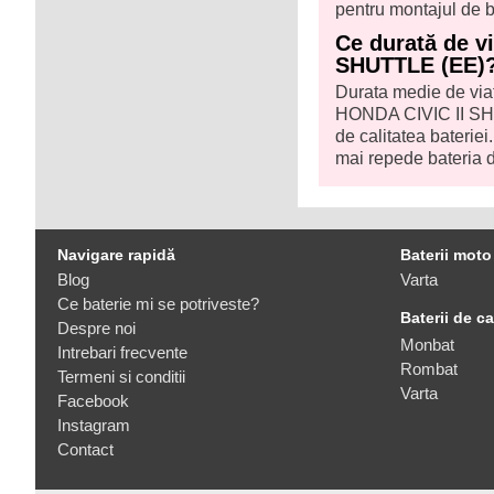
pentru montajul de b
Ce durată de v
SHUTTLE (EE)
Durata medie de viaț
HONDA CIVIC II SHU
de calitatea bateriei
mai repede bateria d
Navigare rapidă
Baterii moto
Blog
Varta
Ce baterie mi se potriveste?
Baterii de c
Despre noi
Monbat
Intrebari frecvente
Rombat
Termeni si conditii
Varta
Facebook
Instagram
Contact