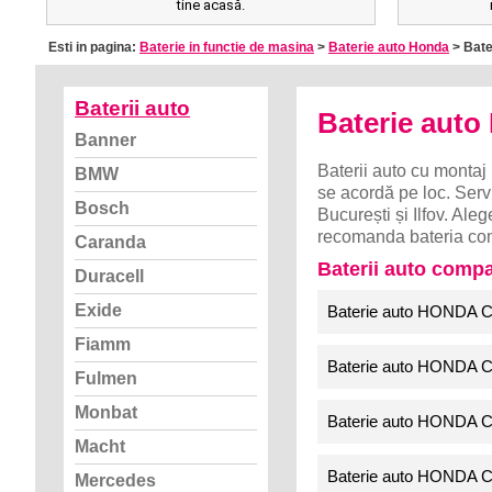
tine acasă.
Esti in pagina:
Baterie in functie de masina
>
Baterie auto Honda
> Bater
Baterii auto
Baterie aut
Banner
Baterii auto cu montaj 
BMW
se acordă pe loc. Servi
Bosch
București și Ilfov. A
recomanda bateria com
Caranda
Baterii auto comp
Duracell
Exide
Baterie auto HONDA C
Fiamm
Baterie auto HONDA C
Fulmen
Monbat
Baterie auto HONDA CI
Macht
Baterie auto HONDA C
Mercedes