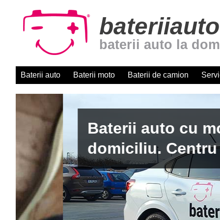
bateriiauto
baterii auto la dom
Baterii auto
Baterii moto
Baterii de camion
Servi
Baterii auto cu montaj r
domiciliu. Centru autori