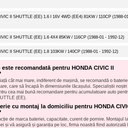
IVIC II SHUTTLE (EE) 1.6 I 16V 4WD (EE4) 81KW / 110CP (1988-01
IVIC II SHUTTLE (EE) 1.6 4X4 85KW / 116CP (1988-01 - 1992-12)
IVIC II SHUTTLE (EE) 1.8 103KW / 140CP (1988-01 - 1992-12)
o este recomandată pentru HONDA CIVIC II
?
iață cât mai mare, indiferent de mașină, se recomandă o baterie
re, care să încapă în dimensiunile lăcașului. Specialiștii noștri î
pentru cea mai bună recomandare pentru acumulatoare auto pent
UTTLE (EE).
terie cu montaj la domiciliu pentru HONDA CIVI
?
uncție de marca bateriei, capacitate, curent de pornire. Montajul l
ei și vă asigură și garanția pe loc, firma noastră fiind autorizată