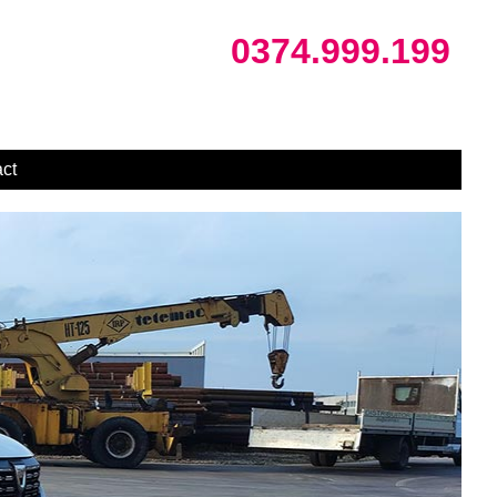
0374.999.199
ct