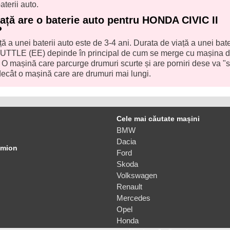
aterii auto.
iață are o baterie auto pentru HONDA CIVIC II
?
ă a unei baterii auto este de 3-4 ani. Durata de viață a unei bate
TTLE (EE) depinde în principal de cum se merge cu mașina da
. O mașină care parcurge drumuri scurte și are porniri dese va "s
ecât o mașină care are drumuri mai lungi.
Cele mai căutate mașini
BMW
Dacia
amion
Ford
Skoda
Volkswagen
Renault
Mercedes
Opel
Honda