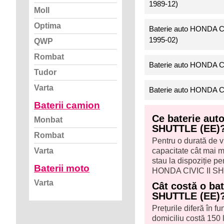
1989-12)
Moll
Optima
Baterie auto HONDA C
1995-02)
QWP
Rombat
Baterie auto HONDA C
Tudor
Varta
Baterie auto HONDA C
Baterii camion
Ce baterie aut
Monbat
SHUTTLE (EE)
Rombat
Pentru o durată de v
capacitate cât mai ma
Varta
stau la dispoziție 
Baterii moto
HONDA CIVIC II SH
Varta
Cât costă o ba
SHUTTLE (EE)
Prețurile diferă în f
domiciliu costă 150 l