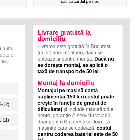
sau cu cardul pe site.
Livrare gratuită la
domiciliu
Livrarea este gratuită în București
i auto
(in interiorul centurii), dacă se
udețele
optează și pentru montaj.
Dacă nu
a-ți
se dorește montaj, se aplică o
taxă de transport de 50 lei.
Montaj la domiciliu
Montajul pe mașină costă
suplimentar 150 lei (costul poate
crește în funcție de gradul de
2-12)
dificultate)
și include măsurătorile
pentru garanție (* serviciu valabil
1-11)
doar pentru București și Ilfov). La
mașinile care se codează,
costul
pentru codarea bateriei este de 50
 -