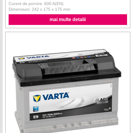
Curent de pornire: 600 A(EN)
Dimensiuni: 242 x 175 x 175 mm
mai multe detalii