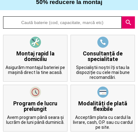
50% reducere la montaj
Despre
search
noi
Întrebări
frecvente
Montaj rapid la
Consultanță de
domiciliu
specialitate
Contact
Asigurăm montajul bateriei pe
Specialiștii noștri îți stau la
mașină direct la tine acasă.
dispoziție cu cele mai bune
recomandări.
Program de lucru
Modalități de plată
prelungit
flexibile
Avem program până seara și
Acceptăm plata cu cardul la
lucrăm de luni până duminică.
livrare, cash, O.P. sau cu cardul
pe site.