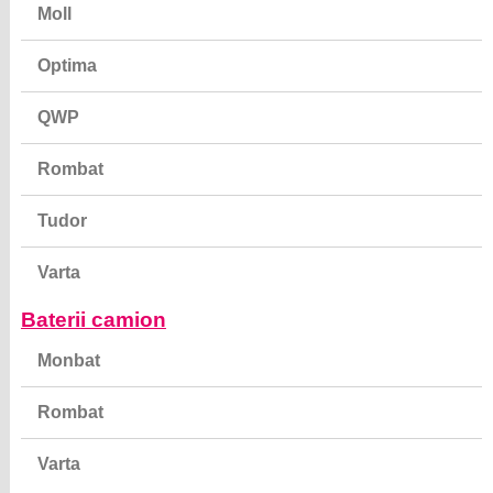
Moll
Optima
QWP
Rombat
Tudor
Varta
Baterii camion
Monbat
Rombat
Varta