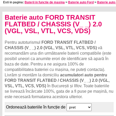
Esti in pagina:
Baterii in functie de masina
>
Baterie auto Ford
>
Baterie auto 
Baterie auto FORD TRANSIT
FLATBED / CHASSIS (V_ _) 2.0
(VGL, VSL, VTL, VCS, VDS)
Pentru autoturismul
FORD TRANSIT FLATBED /
CHASSIS (V_ _) 2.0 (VGL, VSL, VTL, VCS, VDS)
vă
recomandăm una din următoarele baterii compatibile (este
posibil uneori ca anumite erori de identificare să apară în
baza de date. Pentru a ne asigura 100% de
compatibilitatea bateriei cu mașina, ne puteți contacta).
Livrăm și montăm la domiciliu
acumulatori auto pentru
FORD TRANSIT FLATBED / CHASSIS (V_ _) 2.0 (VGL,
VSL, VTL, VCS, VDS)
în București și Ilfov. Toate bateriile
se livrează încărcate 100%, gata de a fi puse pe mașină, nu
este necesară formatarea acestora ulterior.
Ordonează bateriile în funcție de