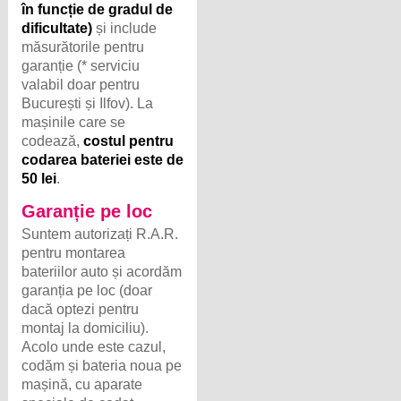
în funcție de gradul de
dificultate)
și include
măsurătorile pentru
garanție (* serviciu
valabil doar pentru
București și Ilfov). La
mașinile care se
codează,
costul pentru
codarea bateriei este de
50 lei
.
Garanție pe loc
Suntem autorizați R.A.R.
pentru montarea
bateriilor auto și acordăm
garanția pe loc (doar
dacă optezi pentru
montaj la domiciliu).
Acolo unde este cazul,
codăm și bateria noua pe
mașină, cu aparate