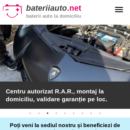
bateriiauto
.net
menu
baterii auto la domiciliu
xpand_more
Baterii
auto
xpand_more
Baterii
moto
xpand_more
Baterii
de
camion
Centru autorizat R.A.R., montaj la
domiciliu, validare garanție pe loc.
Service
auto
Poți veni la sediul nostru și beneficiezi de
Articole