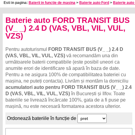
Esti in pagina:
Baterii in functie de masina
>
Baterie auto Ford
>
Baterie auto 
Baterie auto FORD TRANSIT BUS
(V_ _) 2.4 D (VAS, VBL, VIL, VUL,
VZS)
Pentru autoturismul
FORD TRANSIT BUS (V_ _) 2.4 D
(VAS, VBL, VIL, VUL, VZS)
vă recomandăm una din
următoarele baterii compatibile (este posibil uneori ca
anumite erori de identificare să apară în baza de date.
Pentru a ne asigura 100% de compatibilitatea bateriei cu
mașina, ne puteți contacta). Livrăm și montăm la domiciliu
acumulatori auto pentru FORD TRANSIT BUS (V_ _) 2.4
D (VAS, VBL, VIL, VUL, VZS)
în București și Ilfov. Toate
bateriile se livrează încărcate 100%, gata de a fi puse pe
mașină, nu este necesară formatarea acestora ulterior.
Ordonează bateriile în funcție de