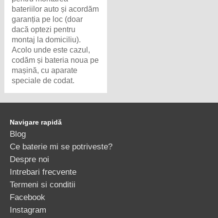
bateriilor auto și acordăm
garanția pe loc (doar
dacă optezi pentru
montaj la domiciliu).
Acolo unde este cazul,
codăm și bateria noua pe
mașină, cu aparate
speciale de codat.
Navigare rapidă
Blog
Ce baterie mi se potriveste?
Despre noi
Intrebari frecvente
Termeni si conditii
Facebook
Instagram