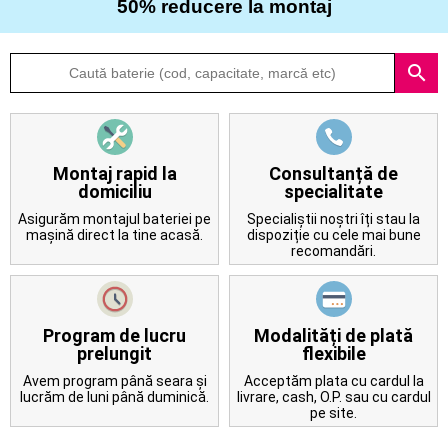
50% reducere la montaj
Despre
search
noi
Întrebări
frecvente
Montaj rapid la
Consultanță de
domiciliu
specialitate
Contact
Asigurăm montajul bateriei pe
Specialiștii noștri îți stau la
mașină direct la tine acasă.
dispoziție cu cele mai bune
recomandări.
Program de lucru
Modalități de plată
prelungit
flexibile
Avem program până seara și
Acceptăm plata cu cardul la
lucrăm de luni până duminică.
livrare, cash, O.P. sau cu cardul
pe site.