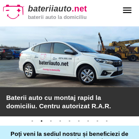
bateriiauto
.net
menu
baterii auto la domiciliu
xpand_more
Baterii
auto
xpand_more
Baterii
moto
xpand_more
Baterii
de
camion
Baterii auto cu montaj rapid la
domiciliu. Centru autorizat R.A.R.
Service
auto
Poți veni la sediul nostru și beneficiezi de
Articole