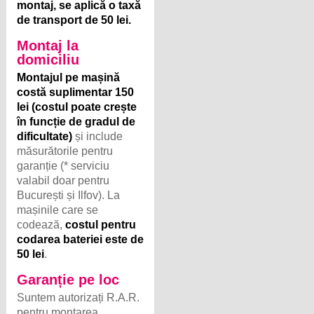
montaj, se aplică o taxă
de transport de 50 lei.
Montaj la
domiciliu
Montajul pe mașină
costă suplimentar 150
lei (costul poate crește
în funcție de gradul de
dificultate)
și include
măsurătorile pentru
garanție (* serviciu
valabil doar pentru
București și Ilfov). La
mașinile care se
codează,
costul pentru
codarea bateriei este de
50 lei
.
Garanție pe loc
Suntem autorizați R.A.R.
pentru montarea