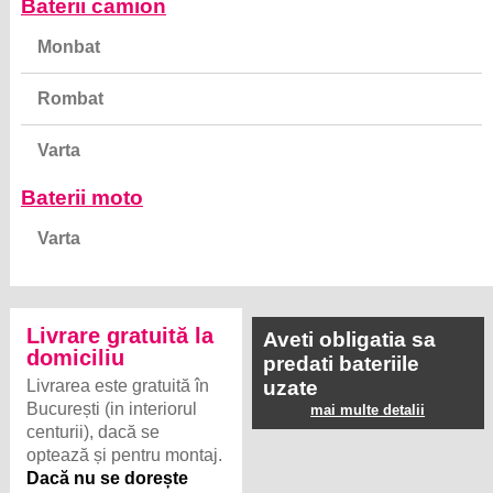
Baterii camion
Monbat
Rombat
Varta
Baterii moto
Varta
Livrare gratuită la
Aveti obligatia sa
domiciliu
predati bateriile
Livrarea este gratuită în
uzate
București (in interiorul
mai multe detalii
centurii), dacă se
optează și pentru montaj.
Dacă nu se dorește