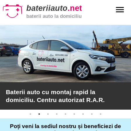
bateriiauto
.net
menu
baterii auto la domiciliu
xpand_more
Baterii
auto
xpand_more
Baterii
moto
xpand_more
Baterii
de
camion
Baterii auto cu montaj rapid la
domiciliu. Centru autorizat R.A.R.
Service
auto
Poți veni la sediul nostru și beneficiezi de
Articole