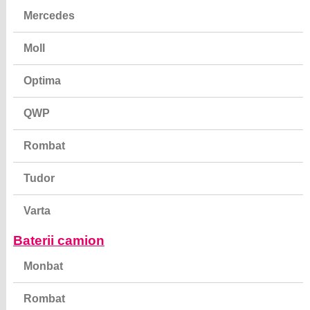
Mercedes
Moll
Optima
QWP
Rombat
Tudor
Varta
Baterii camion
Monbat
Rombat