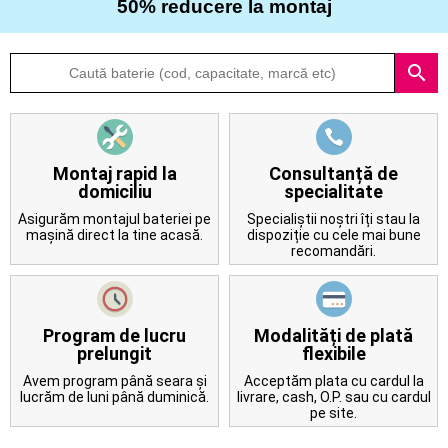
50% reducere la montaj
Despre
search
noi
Întrebări
frecvente
Montaj rapid la
Consultanță de
domiciliu
specialitate
Contact
Asigurăm montajul bateriei pe
Specialiștii noștri îți stau la
mașină direct la tine acasă.
dispoziție cu cele mai bune
recomandări.
Program de lucru
Modalități de plată
prelungit
flexibile
Avem program până seara și
Acceptăm plata cu cardul la
lucrăm de luni până duminică.
livrare, cash, O.P. sau cu cardul
pe site.