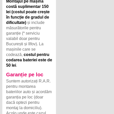
Montajul pe mașină
costă suplimentar 150
lei (costul poate crește
în funcție de gradul de
dificultate)
și include
măsurătorile pentru
garanție (* serviciu
valabil doar pentru
București și Ilfov). La
mașinile care se
codează,
costul pentru
codarea bateriei este de
50 lei
.
Garanție pe loc
Suntem autorizați R.A.R.
pentru montarea
bateriilor auto și acordăm
garanția pe loc (doar
dacă optezi pentru
montaj la domiciliu).
Acolo unde este cazul,