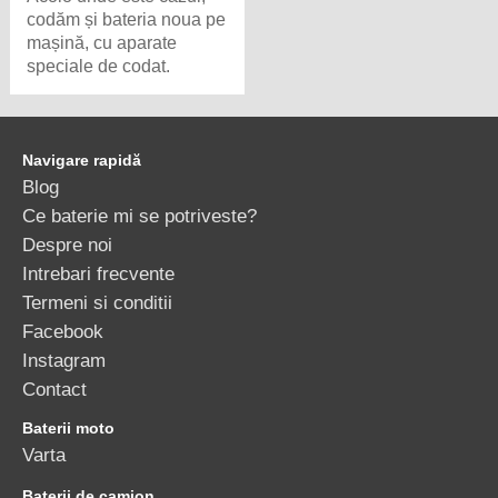
codăm și bateria noua pe
mașină, cu aparate
speciale de codat.
Navigare rapidă
Blog
Ce baterie mi se potriveste?
Despre noi
Intrebari frecvente
Termeni si conditii
Facebook
Instagram
Contact
Baterii moto
Varta
Baterii de camion