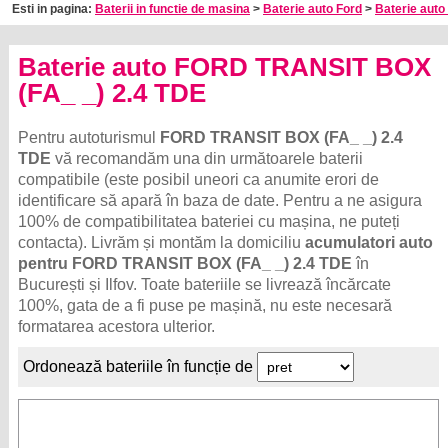
Esti in pagina:
Baterii in functie de masina
>
Baterie auto Ford
>
Baterie auto 
Baterie auto FORD TRANSIT BOX
(FA_ _) 2.4 TDE
Pentru autoturismul
FORD TRANSIT BOX (FA_ _) 2.4
TDE
vă recomandăm una din următoarele baterii
compatibile (este posibil uneori ca anumite erori de
identificare să apară în baza de date. Pentru a ne asigura
100% de compatibilitatea bateriei cu mașina, ne puteți
contacta). Livrăm și montăm la domiciliu
acumulatori auto
pentru FORD TRANSIT BOX (FA_ _) 2.4 TDE
în
București și Ilfov. Toate bateriile se livrează încărcate
100%, gata de a fi puse pe mașină, nu este necesară
formatarea acestora ulterior.
Ordonează bateriile în funcție de