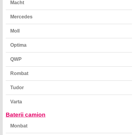
Mercedes
Moll
Optima
QWP
Rombat
Tudor
Varta
Baterii camion
Monbat
Rombat