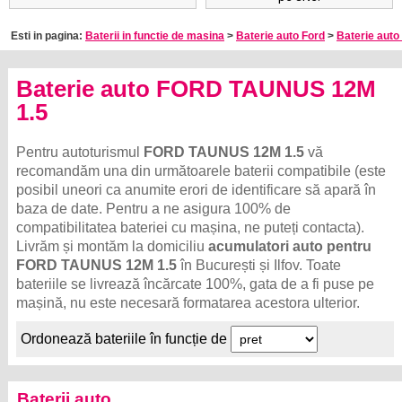
Esti in pagina:
Baterii in functie de masina
>
Baterie auto Ford
>
Baterie aut
Baterie auto FORD TAUNUS 12M
1.5
Pentru autoturismul
FORD TAUNUS 12M 1.5
vă
recomandăm una din următoarele baterii compatibile (este
posibil uneori ca anumite erori de identificare să apară în
baza de date. Pentru a ne asigura 100% de
compatibilitatea bateriei cu mașina, ne puteți contacta).
Livrăm și montăm la domiciliu
acumulatori auto pentru
FORD TAUNUS 12M 1.5
în București și Ilfov. Toate
bateriile se livrează încărcate 100%, gata de a fi puse pe
mașină, nu este necesară formatarea acestora ulterior.
Ordonează bateriile în funcție de
Baterii auto