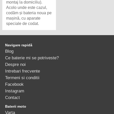
codăm și bateria noua pe
mașină, cu aparate
speciale de codat.
Navigare rapidă
Blog
Ce baterie mi se potriveste?
Despre noi
Intrebari frecvente
Termeni si conditii
Facebook
Instagram
Contact
Baterii moto
Varta
Baterii de camion