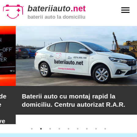
bateriiauto
.net
menu
baterii auto la domiciliu
xpand_more
Baterii
auto
xpand_more
Baterii
moto
xpand_more
Baterii
de
camion
Baterii auto cu montaj rapid la
domiciliu. Centru autorizat R.A.R.
Service
auto
Poți veni la sediul nostru și beneficiezi de
Articole