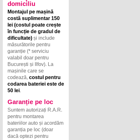
Montajul pe mașină
costă suplimentar 150
lei (costul poate crește
în funcție de gradul de
dificultate)
și include
măsurătorile pentru
garanție (* serviciu
valabil doar pentru
București și Ilfov). La
mașinile care se
codează,
costul pentru
codarea bateriei este de
50 lei
.
Garanție pe loc
Suntem autorizați R.A.R.
pentru montarea
bateriilor auto și acordăm
garanția pe loc (doar
dacă optezi pentru
montaj la domiciliu).
Acolo unde este cazul,