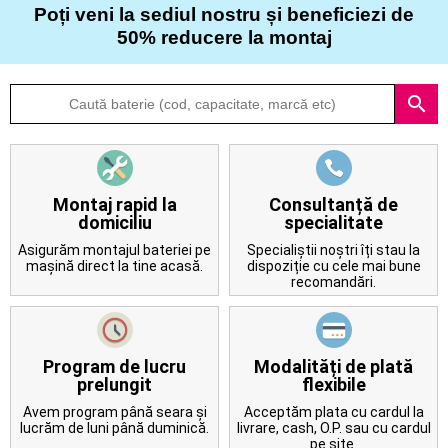
50% reducere la montaj
Despre
search
noi
Întrebări
frecvente
Montaj rapid la
Consultanță de
domiciliu
specialitate
Contact
Asigurăm montajul bateriei pe
Specialiștii noștri îți stau la
mașină direct la tine acasă.
dispoziție cu cele mai bune
recomandări.
Program de lucru
Modalități de plată
prelungit
flexibile
Avem program până seara și
Acceptăm plata cu cardul la
lucrăm de luni până duminică.
livrare, cash, O.P. sau cu cardul
pe site.