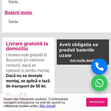
Varta
Baterii moto
Varta
Livrare gratuită la
Aveti obligatia sa
domiciliu
predati bateriile
Livrarea este gratuită în
uzate
București (in interiorul
mai multe detalii
centurii), dacă se
optează și pentru montaj.
Dacă nu se dorește
montaj, se aplică o taxă
de transport de 50 lei.
Montaj la
Acest site foloseste cookies. Continuarea
domiciliu
navigarii presupune ca esti de acord cu
AM INTELES
utilizarea cookie-urilor.
Afla detalii
Montajul pe mașină