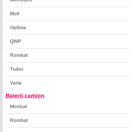
Moll
Optima
QWP
Rombat
Tudor
Varta
Baterii camion
Monbat
Rombat