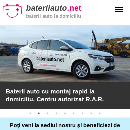
bateriiauto
.net
menu
baterii auto la domiciliu
xpand_more
Baterii
auto
xpand_more
Baterii
moto
xpand_more
Baterii
de
camion
Baterii auto cu montaj rapid la
domiciliu. Centru autorizat R.A.R.
Service
auto
Poți veni la sediul nostru și beneficiezi de
Articole