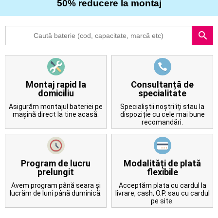
50% reducere la montaj
Despre
search
noi
Întrebări
frecvente
Montaj rapid la
Consultanță de
domiciliu
specialitate
Contact
Asigurăm montajul bateriei pe
Specialiștii noștri îți stau la
mașină direct la tine acasă.
dispoziție cu cele mai bune
recomandări.
Program de lucru
Modalități de plată
prelungit
flexibile
Avem program până seara și
Acceptăm plata cu cardul la
lucrăm de luni până duminică.
livrare, cash, O.P. sau cu cardul
pe site.