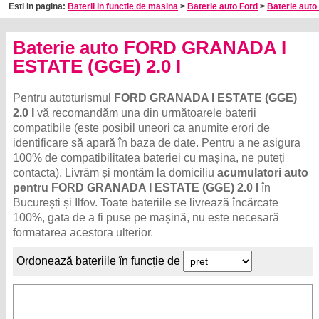
Esti in pagina:
Baterii in functie de masina
>
Baterie auto Ford
>
Baterie auto
Baterie auto FORD GRANADA I
ESTATE (GGE) 2.0 I
Pentru autoturismul
FORD GRANADA I ESTATE (GGE)
2.0 I
vă recomandăm una din următoarele baterii
compatibile (este posibil uneori ca anumite erori de
identificare să apară în baza de date. Pentru a ne asigura
100% de compatibilitatea bateriei cu mașina, ne puteți
contacta). Livrăm și montăm la domiciliu
acumulatori auto
pentru FORD GRANADA I ESTATE (GGE) 2.0 I
în
București și Ilfov. Toate bateriile se livrează încărcate
100%, gata de a fi puse pe mașină, nu este necesară
formatarea acestora ulterior.
Ordonează bateriile în funcție de