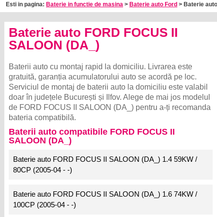
Esti in pagina:
Baterie in functie de masina
>
Baterie auto Ford
> Baterie auto
Baterie auto FORD FOCUS II
SALOON (DA_)
Baterii auto cu montaj rapid la domiciliu. Livrarea este
gratuită, garanția acumulatorului auto se acordă pe loc.
Serviciul de montaj de baterii auto la domiciliu este valabil
doar în județele București și Ilfov. Alege de mai jos modelul
de FORD FOCUS II SALOON (DA_) pentru a-ți recomanda
bateria compatibilă.
Baterii auto compatibile FORD FOCUS II
SALOON (DA_)
Baterie auto FORD FOCUS II SALOON (DA_) 1.4 59KW /
80CP (2005-04 - -)
Baterie auto FORD FOCUS II SALOON (DA_) 1.6 74KW /
100CP (2005-04 - -)