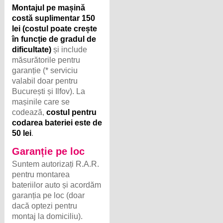
Montajul pe mașină
costă suplimentar 150
lei (costul poate crește
în funcție de gradul de
dificultate)
și include
măsurătorile pentru
garanție (* serviciu
valabil doar pentru
București și Ilfov). La
mașinile care se
codează,
costul pentru
codarea bateriei este de
50 lei
.
Garanție pe loc
Suntem autorizați R.A.R.
pentru montarea
bateriilor auto și acordăm
garanția pe loc (doar
dacă optezi pentru
montaj la domiciliu).