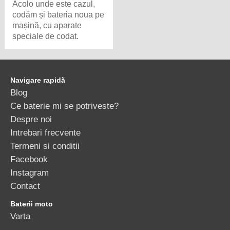
Acolo unde este cazul,
codăm și bateria noua pe
mașină, cu aparate
speciale de codat.
Navigare rapidă
Blog
Ce baterie mi se potriveste?
Despre noi
Intrebari frecvente
Termeni si conditii
Facebook
Instagram
Contact
Baterii moto
Varta