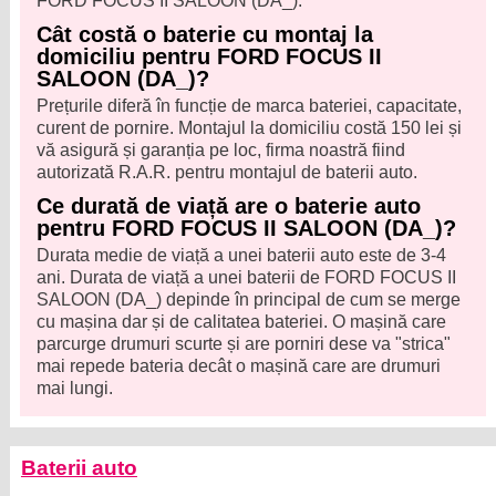
FORD FOCUS II SALOON (DA_).
Cât costă o baterie cu montaj la
domiciliu pentru FORD FOCUS II
SALOON (DA_)?
Prețurile diferă în funcție de marca bateriei, capacitate,
curent de pornire. Montajul la domiciliu costă 150 lei și
vă asigură și garanția pe loc, firma noastră fiind
autorizată R.A.R. pentru montajul de baterii auto.
Ce durată de viață are o baterie auto
pentru FORD FOCUS II SALOON (DA_)?
Durata medie de viață a unei baterii auto este de 3-4
ani. Durata de viață a unei baterii de FORD FOCUS II
SALOON (DA_) depinde în principal de cum se merge
cu mașina dar și de calitatea bateriei. O mașină care
parcurge drumuri scurte și are porniri dese va "strica"
mai repede bateria decât o mașină care are drumuri
mai lungi.
Baterii auto