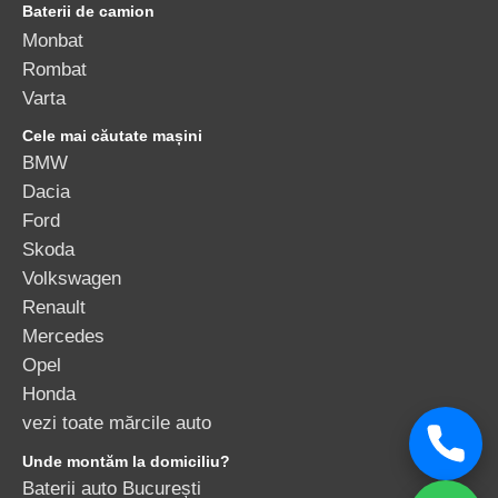
Baterii de camion
Monbat
Rombat
Varta
Cele mai căutate mașini
BMW
Dacia
Ford
Skoda
Volkswagen
Renault
Mercedes
Opel
Honda
vezi toate mărcile auto
Unde montăm la domiciliu?
Baterii auto București