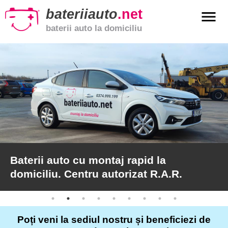
bateriiauto
.net
menu
baterii auto la domiciliu
xpand_more
Baterii
auto
xpand_more
Baterii
moto
xpand_more
Baterii
de
camion
Baterii auto cu montaj rapid la
domiciliu. Centru autorizat R.A.R.
Service
auto
Poți veni la sediul nostru și beneficiezi de
Articole