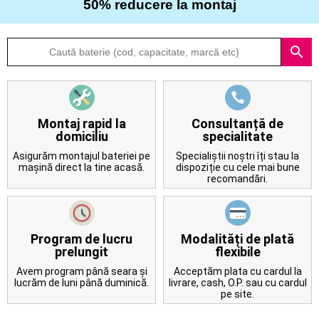
50% reducere la montaj
Despre
search
noi
Întrebări
frecvente
Montaj rapid la
Consultanță de
domiciliu
specialitate
Contact
Asigurăm montajul bateriei pe
Specialiștii noștri îți stau la
mașină direct la tine acasă.
dispoziție cu cele mai bune
recomandări.
Program de lucru
Modalități de plată
prelungit
flexibile
Avem program până seara și
Acceptăm plata cu cardul la
lucrăm de luni până duminică.
livrare, cash, O.P. sau cu cardul
pe site.