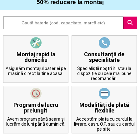
50% reducere la montaj
Despre
search
noi
Întrebări
frecvente
Montaj rapid la
Consultanță de
domiciliu
specialitate
Contact
Asigurăm montajul bateriei pe
Specialiștii noștri îți stau la
mașină direct la tine acasă.
dispoziție cu cele mai bune
recomandări.
Program de lucru
Modalități de plată
prelungit
flexibile
Avem program până seara și
Acceptăm plata cu cardul la
lucrăm de luni până duminică.
livrare, cash, O.P. sau cu cardul
pe site.