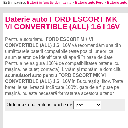
Esti in pagina:
Baterii in functie de masina
>
Baterie auto Ford
>
Baterie auto 
Baterie auto FORD ESCORT MK
VI CONVERTIBLE (ALL) 1.6 I 16V
Pentru autoturismul
FORD ESCORT MK VI
CONVERTIBLE (ALL) 1.6 I 16V
vă recomandăm una din
următoarele baterii compatibile (este posibil uneori ca
anumite erori de identificare să apară în baza de date.
Pentru a ne asigura 100% de compatibilitatea bateriei cu
mașina, ne puteți contacta). Livrăm și montăm la domiciliu
acumulatori auto pentru FORD ESCORT MK VI
CONVERTIBLE (ALL) 1.6 I 16V
în București și Ilfov. Toate
bateriile se livrează încărcate 100%, gata de a fi puse pe
mașină, nu este necesară formatarea acestora ulterior.
Ordonează bateriile în funcție de