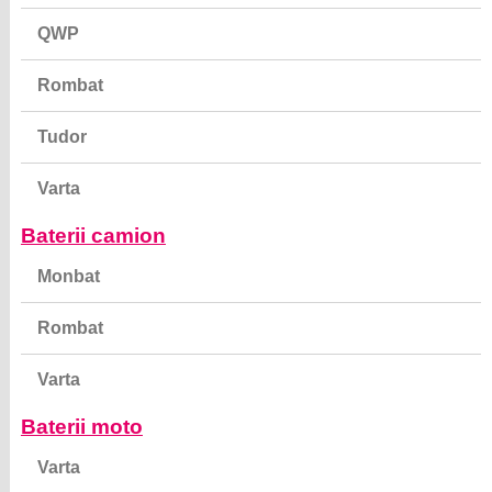
QWP
Rombat
Tudor
Varta
Baterii camion
Monbat
Rombat
Varta
Baterii moto
Varta