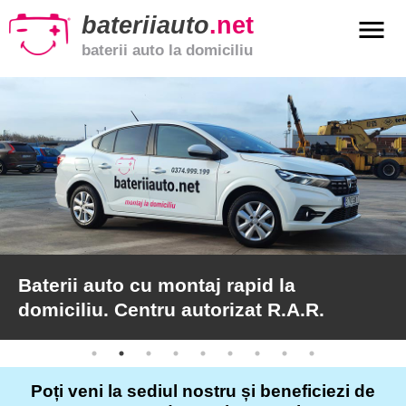
bateriiauto
.net
menu
baterii auto la domiciliu
xpand_more
Baterii
auto
xpand_more
Baterii
moto
xpand_more
Baterii
de
camion
Centru autorizat R.A.R., montaj la
domiciliu, validare garanție pe loc.
Service
auto
Poți veni la sediul nostru și beneficiezi de
Articole